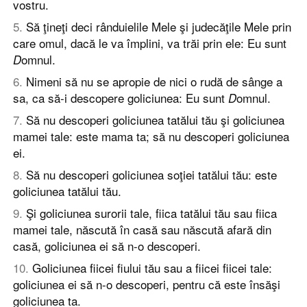
vostru.
5
.
Să ţineţi deci rânduielile Mele şi judecăţile Mele prin
care omul, dacă le va împlini, va trăi prin ele: Eu sunt
omnul.
D
6
.
Nimeni să nu se apropie de nici o rudă de sânge a
sa, ca să-i descopere goliciunea: Eu sunt
omnul.
D
7
.
Să nu descoperi goliciunea tatălui tău şi goliciunea
mamei tale: este mama ta; să nu descoperi goliciunea
ei.
8
.
Să nu descoperi goliciunea soţiei tatălui tău: este
goliciunea tatălui tău.
9
.
Şi goliciunea surorii tale, fiica tatălui tău sau fiica
mamei tale, născută în casă sau născută afară din
casă, goliciunea ei să n-o descoperi.
10
.
Goliciunea fiicei fiului tău sau a fiicei fiicei tale:
goliciunea ei să n-o descoperi, pentru că este însăşi
goliciunea ta.