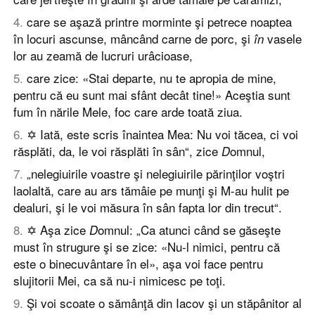
4
.
care se aşază printre morminte şi petrece noaptea
în locuri ascunse, mâncând carne de porc, şi
vasele
în
lor au zeamă de lucruri urâcioase,
5
.
care zice: «Stai departe, nu te apropia de mine,
pentru că eu sunt mai sfânt decât tine!» Aceştia sunt
fum în nările Mele, foc care arde toată ziua.
6
.
✡ Iată, este scris înaintea Mea: Nu voi tăcea, ci voi
răsplăti, da, le voi răsplăti în sân“, zice
omnul,
D
7
.
„nelegiuirile voastre şi nelegiuirile părinţilor voştri
laolaltă, care au ars tămâie pe munţi şi M-au hulit pe
dealuri, şi le voi măsura în sân fapta lor din trecut“.
8
.
✡ Aşa zice
omnul: „Ca atunci când se găseşte
D
must în strugure şi se zice: «Nu-l nimici, pentru că
este o binecuvântare în el», aşa voi face pentru
slujitorii Mei, ca să nu-i nimicesc pe toţi.
9
.
Şi voi scoate o sămânţă din Iacov şi un stăpânitor al