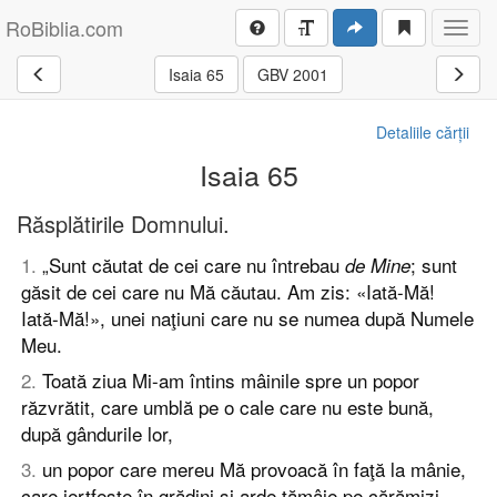
RoBiblia.com
Toggl
navig
Isaia 65
GBV 2001
Detaliile cărții
Isaia 65
Răsplătirile Domnului.
1
.
„Sunt căutat de cei care nu întrebau
; sunt
de Mine
găsit de cei care nu Mă căutau. Am zis: «Iată-Mă!
Iată-Mă!», unei naţiuni care nu se numea după Numele
Meu.
2
.
Toată ziua Mi-am întins mâinile spre un popor
răzvrătit, care umblă pe o cale care nu este bună,
după gândurile lor,
3
.
un popor care mereu Mă provoacă în faţă la mânie,
care jertfeşte în grădini şi arde tămâie pe cărămizi,