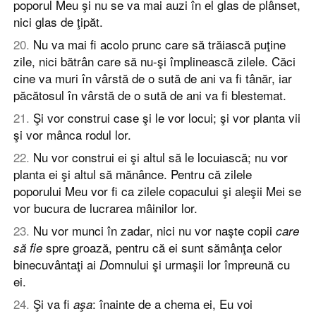
poporul Meu şi nu se va mai auzi în el glas de plânset,
nici glas de ţipăt.
20
.
Nu va mai fi acolo prunc care să trăiască puţine
zile, nici bătrân care să nu-şi împlinească zilele. Căci
cine va muri în vârstă de o sută de ani va fi tânăr, iar
păcătosul în vârstă de o sută de ani va fi blestemat.
21
.
Şi vor construi case şi le vor locui; şi vor planta vii
şi vor mânca rodul lor.
22
.
Nu vor construi ei şi altul să le locuiască; nu vor
planta ei şi altul să mănânce. Pentru că zilele
poporului Meu vor fi ca zilele copacului şi aleşii Mei se
vor bucura de lucrarea mâinilor lor.
23
.
Nu vor munci în zadar, nici nu vor naşte copii
care
spre groază, pentru că ei sunt sămânţa celor
să fie
binecuvântaţi ai
omnului şi urmaşii lor împreună cu
D
ei.
24
.
Şi va fi
: înainte de a chema ei, Eu voi
aşa