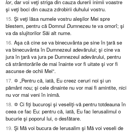
, dar voi veţi striga din cauza durerii inimii voastre
lor
şi veţi boci din cauza zdrobirii duhului vostru.
15
.
Şi veţi lăsa numele vostru aleşilor Mei spre
blestem, pentru că Domnul
umnezeu te va omorî; şi
D
va da slujitorilor Săi alt nume.
16
.
Aşa că cine se va binecuvânta pe sine în ţară se
va binecuvânta în Dumnezeul adevărului; şi cine va
jura în ţară va jura pe Dumnezeul adevărului, pentru
că strâmtorările de mai înainte vor fi uitate şi vor fi
ascunse de ochii Mei“.
17
.
✡ „Pentru că, iată, Eu creez ceruri noi şi un
pământ nou; şi cele dinainte nu vor mai fi amintite, nici
nu vor mai veni în inimă.
18
.
✡ Ci fiţi bucuroşi şi veseliţi-vă pentru totdeauna în
ceea ce fac Eu: pentru că, iată, Eu fac Ierusalimul o
bucurie şi poporul lui, o desfătare.
19
.
Şi Mă voi bucura de Ierusalim şi Mă voi veseli de