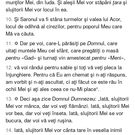
munţilor Mei, din Iuda. Şi aleşii Mei vor stăpâni
şi
ţara
slujitorii Mei vor locui în ea.
10
.
Şi Saronul va fi stâna turmelor şi valea lui Acor,
locul de odihnă al cirezilor, pentru poporul Meu care
Mă va căuta.
11
.
✡ Dar pe voi, care-L părăsiţi pe
omnul, care
D
uitaţi muntele Meu cel sfânt, care pregătiţi o masă
«Gad» şi turnaţi vin amestecat
«Meni»,
pentru
pentru
12
.
vă voi rândui pentru sabie şi toţi vă veţi pleca la
înjunghiere. Pentru că Eu am chemat şi n-aţi răspuns,
am vorbit şi n-aţi ascultat, ci aţi făcut ce este rău în
ochii Mei şi aţi ales ceea ce nu-Mi place“.
13
.
✡ Deci aşa zice Domnul
umnezeu: „Iată, slujitorii
D
Mei vor mânca, dar voi veţi flămânzi. Iată, slujitorii Mei
vor bea, dar voi veţi înseta. Iată, slujitorii Mei se vor
bucura, dar voi vă veţi ruşina.
14
.
Iată, slujitorii Mei vor cânta tare în veselia inimii