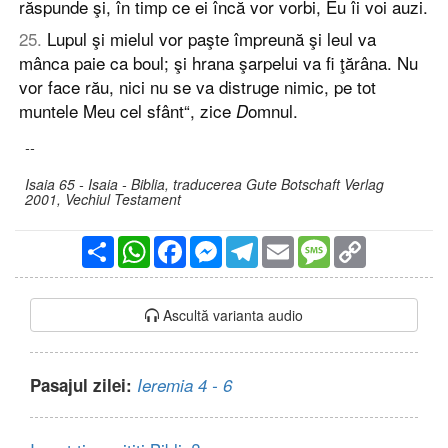
răspunde şi, în timp ce ei încă vor vorbi, Eu îi voi auzi.
25
.
Lupul şi mielul vor paşte împreună şi leul va
mânca paie ca boul; şi hrana şarpelui va fi ţărâna. Nu
vor face rău, nici nu se va distruge nimic, pe tot
muntele Meu cel sfânt“, zice
omnul.
D
--
Isaia 65 - Isaia - Biblia, traducerea Gute Botschaft Verlag
2001, Vechiul Testament
Partajare
WhatsApp
Facebook
Messenger
Telegram
Email
Message
Copy
Link
Ascultă varianta audio
Pasajul zilei:
Ieremia 4 - 6