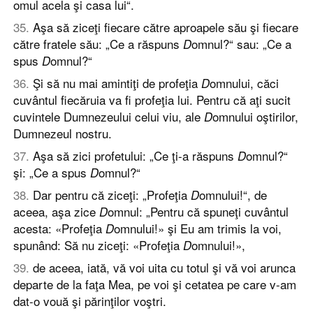
omul acela şi casa lui“.
35
.
Aşa să ziceţi fiecare către aproapele său şi fiecare
către fratele său: „Ce a răspuns
omnul?“ sau: „Ce a
D
spus
omnul?“
D
36
.
Şi să nu mai amintiţi de profeţia
omnului, căci
D
cuvântul fiecăruia va fi profeţia lui. Pentru că aţi sucit
cuvintele Dumnezeului celui viu, ale
omnului oştirilor,
D
Dumnezeul nostru.
37
.
Aşa să zici profetului: „Ce ţi-a răspuns
omnul?“
D
şi: „Ce a spus
omnul?“
D
38
.
Dar pentru că ziceţi: „Profeţia
omnului!“, de
D
aceea, aşa zice
omnul: „Pentru că spuneţi cuvântul
D
acesta: «Profeţia
omnului!» şi Eu am trimis la voi,
D
spunând: Să nu ziceţi: «Profeţia
omnului!»,
D
39
.
de aceea, iată, vă voi uita cu totul şi vă voi arunca
departe de la faţa Mea, pe voi şi cetatea pe care v-am
dat-o vouă şi părinţilor voştri.