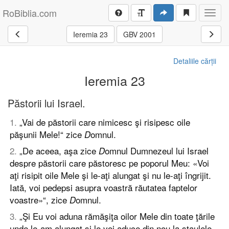
RoBiblia.com
Toggl
navig
Ieremia 23
GBV 2001
Detaliile cărții
Ieremia 23
Păstorii lui Israel.
1
.
„Vai de păstorii care nimicesc şi risipesc oile
păşunii Mele!“ zice
omnul.
D
2
.
„De aceea, aşa zice
omnul Dumnezeul lui Israel
D
despre păstorii care păstoresc pe poporul Meu: «Voi
aţi risipit oile Mele şi le-aţi alungat şi nu le-aţi îngrijit.
Iată, voi pedepsi asupra voastră răutatea faptelor
voastre»“, zice
omnul.
D
3
.
„Şi Eu voi aduna rămăşiţa oilor Mele din toate ţările
unde le-am alungat şi le voi aduce din nou la staulele