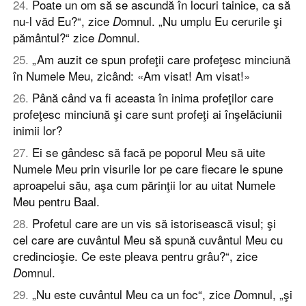
24
.
Poate un om să se ascundă în locuri tainice, ca să
nu-l văd Eu?“, zice
omnul. „Nu umplu Eu cerurile şi
D
pământul?“ zice
omnul.
D
25
.
„Am auzit ce spun profeţii care profeţesc minciună
în Numele Meu, zicând: «Am visat! Am visat!»
26
.
Până când va fi aceasta în inima profeţilor care
profeţesc minciună şi care sunt profeţi ai înşelăciunii
inimii lor?
27
.
Ei se gândesc să facă pe poporul Meu să uite
Numele Meu prin visurile lor pe care fiecare le spune
aproapelui său, aşa cum părinţii lor au uitat Numele
Meu pentru Baal.
28
.
Profetul care are un vis să istorisească visul; şi
cel care are cuvântul Meu să spună cuvântul Meu cu
credincioşie. Ce este pleava pentru grâu?“, zice
omnul.
D
29
.
„Nu este cuvântul Meu ca un foc“, zice
omnul, „şi
D