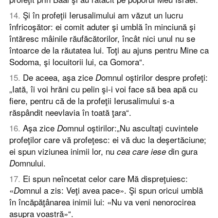
14
.
Şi în profeţii Ierusalimului am văzut un lucru
înfricoşător: ei comit aduter şi umblă în minciună şi
întăresc mâinile răufăcătorilor, încât nici unul nu se
întoarce de la răutatea lui. Toţi au ajuns pentru Mine ca
Sodoma, şi locuitorii lui, ca Gomora“.
15
.
De aceea, aşa zice
omnul oştirilor despre profeţi:
D
„Iată, îi voi hrăni cu pelin şi-i voi face să bea apă cu
fiere, pentru că de la profeţii Ierusalimului s-a
răspândit neevlavia în toată ţara“.
16
.
Aşa zice
omnul oştirilor:„Nu ascultaţi cuvintele
D
profeţilor care vă profeţesc: ei vă duc la deşertăciune;
ei spun viziunea inimii lor, nu
din gura
cea care iese
omnului.
D
17
.
Ei spun neîncetat celor care Mă dispreţuiesc:
«
omnul a zis: Veţi avea pace». Şi spun oricui umblă
D
în încăpăţânarea inimii lui: «Nu va veni nenorocirea
asupra voastră»“.