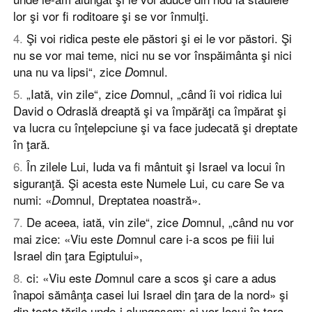
lor şi vor fi roditoare şi se vor înmulţi.
4
.
Şi voi ridica peste ele păstori şi ei le vor păstori. Şi
nu se vor mai teme, nici nu se vor înspăimânta şi nici
una nu va lipsi“, zice
omnul.
D
5
.
„Iată, vin zile“, zice
omnul, „când îi voi ridica lui
D
David o Odraslă dreaptă şi va împărăţi ca împărat şi
va lucra cu înţelepciune şi va face judecată şi dreptate
în ţară.
6
.
În zilele Lui, Iuda va fi mântuit şi Israel va locui în
siguranţă. Şi acesta este Numele Lui, cu care Se va
numi: «
omnul, Dreptatea noastră».
D
7
.
De aceea, iată, vin zile“, zice
omnul, „când nu vor
D
mai zice: «Viu este
omnul care i-a scos pe fiii lui
D
Israel din ţara Egiptului»,
8
.
ci: «Viu este
omnul care a scos şi care a adus
D
înapoi sămânţa casei lui Israel din ţara de la nord» şi
din toate ţările unde-i alungasem; şi vor locui în ţara