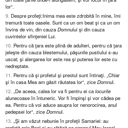
lor“.
9
.
Despre profeţi:Inima mea este zdrobită în mine, îmi
tremură toate oasele. Sunt ca un om beat şi ca un om
învins de vin, din cauza
omnului şi din cauza
D
cuvintelor sfinţeniei Lui.
10
.
Pentru că ţara este plină de adulteri, pentru că ţara
jeleşte din cauza blestemului, păşunile pustiului s-au
uscat; şi alergarea lor este rea şi puterea lor este cu
nedreptate.
11
.
Pentru că şi profetul şi preotul sunt întinaţi. „Chiar
şi în casa Mea am găsit răutatea lor“, zice
omnul.
D
12
.
„De aceea, calea lor va fi pentru ei ca
locurile
alunecoase în întuneric. Vor fi împinşi şi vor cădea pe
ea. Pentru că voi aduce asupra lor nenorocirea, anul
pedepsei lor“, zice
omnul.
D
13
.
„Şi am văzut nebunie în profeţii Samariei: au
profeţit prin Baal şi au rătăcit pe poporul Meu Israel.