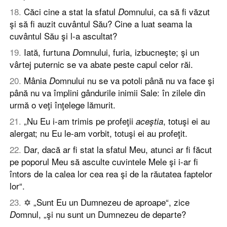
18
.
Căci cine a stat la sfatul
omnului, ca să fi văzut
D
şi să fi auzit cuvântul Său? Cine a luat seama la
cuvântul Său şi l-a ascultat?
19
.
Iată, furtuna
omnului, furia, izbucneşte; şi un
D
vârtej puternic se va abate peste capul celor răi.
20
.
Mânia
omnului nu se va potoli până nu va face şi
D
până nu va împlini gândurile inimii Sale: în zilele din
urmă o veţi înţelege lămurit.
21
.
„Nu Eu i-am trimis pe profeţii
, totuşi ei au
aceştia
alergat; nu Eu le-am vorbit, totuşi ei au profeţit.
22
.
Dar, dacă ar fi stat la sfatul Meu, atunci ar fi făcut
pe poporul Meu să asculte cuvintele Mele şi i-ar fi
întors de la calea lor cea rea şi de la răutatea faptelor
lor“.
23
.
✡ „Sunt Eu un Dumnezeu de aproape“, zice
omnul, „şi nu sunt un Dumnezeu de departe?
D