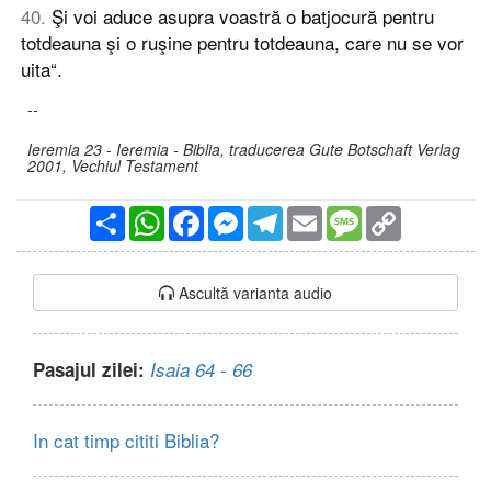
40
.
Şi voi aduce asupra voastră o batjocură pentru
totdeauna şi o ruşine pentru totdeauna, care nu se vor
uita“.
--
Ieremia 23 - Ieremia - Biblia, traducerea Gute Botschaft Verlag
2001, Vechiul Testament
Partajare
WhatsApp
Facebook
Messenger
Telegram
Email
Message
Copy
Link
Ascultă varianta audio
Pasajul zilei:
Isaia 64 - 66
In cat timp cititi Biblia?