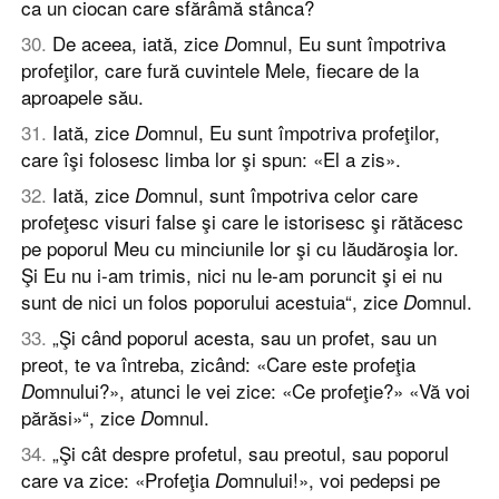
ca un ciocan care sfărâmă stânca?
30
.
De aceea, iată, zice
omnul, Eu sunt împotriva
D
profeţilor, care fură cuvintele Mele, fiecare de la
aproapele său.
31
.
Iată, zice
omnul, Eu sunt împotriva profeţilor,
D
care îşi folosesc limba lor şi spun: «El a zis».
32
.
Iată, zice
omnul, sunt împotriva celor care
D
profeţesc visuri false şi care le istorisesc şi rătăcesc
pe poporul Meu cu minciunile lor şi cu lăudăroşia lor.
Şi Eu nu i-am trimis, nici nu le-am poruncit şi ei nu
sunt de nici un folos poporului acestuia“, zice
omnul.
D
33
.
„Şi când poporul acesta, sau un profet, sau un
preot, te va întreba, zicând: «Care este profeţia
omnului?», atunci le vei zice: «Ce profeţie?» «Vă voi
D
părăsi»“, zice
omnul.
D
34
.
„Şi cât despre profetul, sau preotul, sau poporul
care va zice: «Profeţia
omnului!», voi pedepsi pe
D