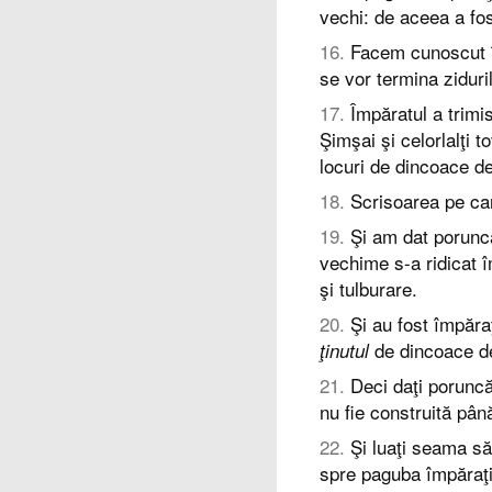
vechi: de aceea a fos
16
.
Facem cunoscut î
se vor termina ziduri
17
.
Împăratul a trim
Şimşai şi celorlalţi t
locuri de dincoace d
18
.
Scrisoarea pe care
19
.
Şi am dat poruncă
vechime s-a ridicat î
şi tulburare.
20
.
Şi au fost împăra
de dincoace de 
ţinutul
21
.
Deci daţi porunc
nu fie construită pâ
22
.
Şi luaţi seama să
spre paguba împăraţi