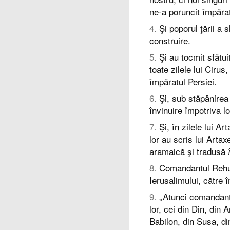
ne-a poruncit împărat
4
.
Şi poporul ţării a s
construire.
5
.
Şi au tocmit sfătui
toate zilele lui Cirus
împăratul Persiei.
6
.
Şi, sub stăpânirea 
învinuire împotriva loc
7
.
Şi, în zilele lui Ar
lor au scris lui Artax
aramaică şi tradusă
8
.
Comandantul Rehum
Ierusalimului, către 
9
.
„Atunci comandantu
lor, cei din Din, din 
Babilon, din Susa, d