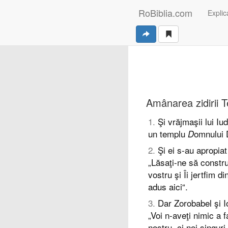
RoBiblia.com
Explica
Amânarea zidirii T
1
.
Şi vrăjmaşii lui Iu
un templu
omnului 
D
2
.
Şi ei s-au apropiat
„Lăsaţi-ne să constr
vostru şi Îi jertfim d
adus aici“.
3
.
Dar Zorobabel şi Ios
„Voi n-aveţi nimic a 
nostru, ci noi singur