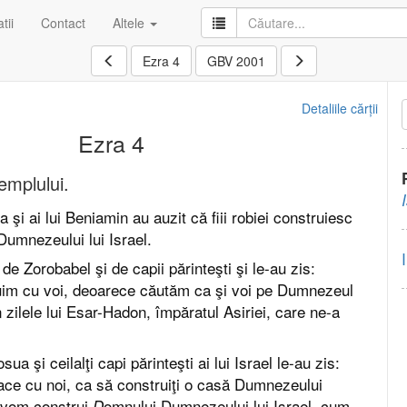
tii
Contact
Altele
Ezra 4
GBV 2001
Detaliile cărții
Ezra 4
emplului.
da şi ai lui Beniamin au auzit că fiii robiei construiesc
Dumnezeului lui Israel.
 de Zorobabel şi de capii părinteşti şi le-au zis:
uim cu voi, deoarece căutăm ca şi voi pe Dumnezeul
in zilele lui Esar-Hadon, împăratul Asiriei, care ne-a
ua şi ceilalţi capi părinteşti ai lui Israel le-au zis:
face cu noi, ca să construiţi o casă Dumnezeului
i vom construi
omnului Dumnezeului lui Israel, cum
D