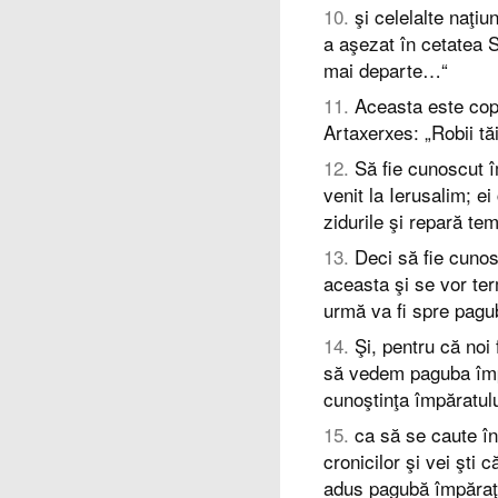
10
.
şi celelalte naţiu
a aşezat în cetatea S
mai departe…“
11
.
Aceasta este copi
Artaxerxes: „Robii t
12
.
Să fie cunoscut îm
venit la Ierusalim; e
zidurile şi repară teme
13
.
Deci să fie cunos
aceasta şi se vor ter
urmă va fi spre pagub
14
.
Şi, pentru că noi 
să vedem paguba împă
cunoştinţa împăratulu
15
.
ca să se caute în 
cronicilor şi vei şti 
adus pagubă împăraţilo