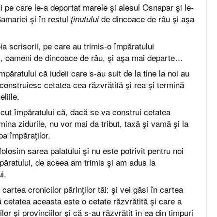
ni pe care le-a deportat marele şi alesul Osnapar şi le-
amariei şi în restul
de dincoace de râu şi aşa
ţinutului
a scrisorii, pe care au trimis-o împăratului
ăi, oameni de dincoace de râu, şi aşa mai departe…
păratului că iudeii care s-au suit de la tine la noi au
i construiesc cetatea cea răzvrătită şi rea şi termină
liile.
cut împăratului că, dacă se va construi cetatea
mina zidurile, nu vor mai da tribut, taxă şi vamă şi la
a împăraţilor.
folosim sarea palatului şi nu este potrivit pentru noi
ratului, de aceea am trimis şi am adus la
i,
cartea cronicilor părinţilor tăi: şi vei găsi în cartea
că cetatea aceasta este o cetate răzvrătită şi care a
r şi provinciilor şi că s-au răzvrătit în ea din timpuri