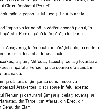
ul Cirus, împăratul Persiei“.
lăbit mâinile poporului lui Iuda şi i-a tulburat la
tori împotriva lor ca să le zădărnicească planul, în
, împăratul Persiei, până la împărăţia lui Darius,
lui Ahaşveroş, la începutul împărăţiei sale, au scris o
uitorilor lui Iuda şi ai Ierusalimului.
taxerxes, Bişlam, Mitredat, Tabeel şi ceilalţi tovarăşi ai
erxes, împăratul Persiei; şi scrisoarea era scrisă în
aramaică:
în
 şi cărturarul Şimşai au scris împotriva
împăratul Artaxerxes, o scrisoare în felul acesta:
l Rehum şi cărturarul Şimşai şi ceilalţi tovarăşi ai
Arfarsatac, din Tarpel, din Afaras, din Erec, din
in Deha, din Elam