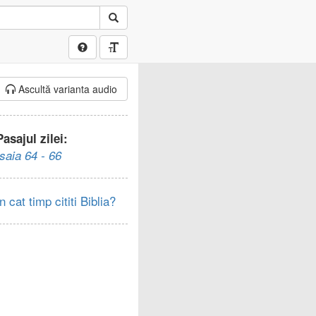
Ascultă varianta audio
Pasajul zilei:
Isaia 64 - 66
In cat timp cititi Biblia?