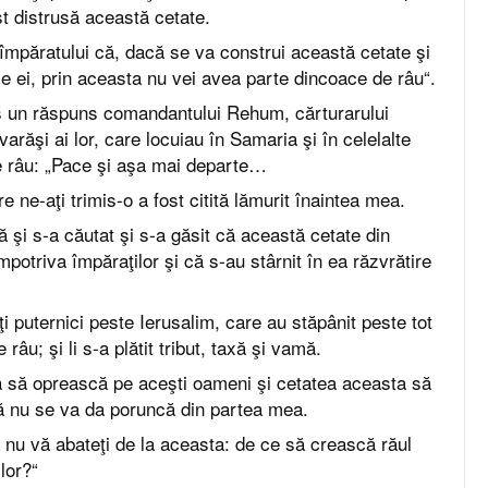
t distrusă această cetate.
mpăratului că, dacă se va construi această cetate şi
le ei, prin aceasta nu vei avea parte dincoace de râu“.
is un răspuns comandantului Rehum, cărturarului
ovarăşi ai lor, care locuiau în Samaria şi în celelalte
e râu: „Pace şi aşa mai departe…
 ne-aţi trimis-o a fost citită lămurit înaintea mea.
 şi s-a căutat şi s-a găsit că această cetate din
mpotriva împăraţilor şi că s-au stârnit în ea răzvrătire
ţi puternici peste Ierusalim, care au stăpânit peste tot
râu; şi li s-a plătit tribut, taxă şi vamă.
ă să oprească pe aceşti oameni şi cetatea aceasta să
nă nu se va da poruncă din partea mea.
 nu vă abateţi de la aceasta: de ce să crească răul
lor?“