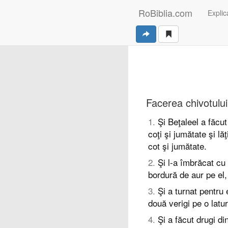
RoBiblia.com
Explica
Facerea chivotului
1
.
Şi Beţaleel a făcu
coţi şi jumătate şi lă
cot şi jumătate.
2
.
Şi l-a îmbrăcat cu 
bordură de aur pe el,
3
.
Şi a turnat pentru e
două verigi pe o latur
4
.
Şi a făcut drugi d