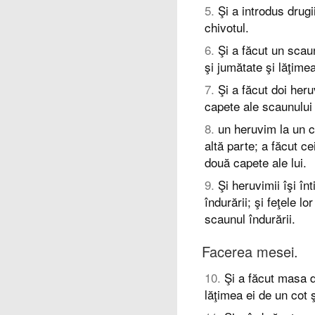
5
.
Şi a introdus drugii
chivotul.
6
.
Şi a făcut un scaun
şi jumătate şi lăţimea
7
.
Şi a făcut doi heru
capete ale scaunului 
8
.
un heruvim la un c
altă parte; a făcut c
două capete ale lui.
9
.
Şi heruvimii îşi în
îndurării; şi feţele l
scaunul îndurării.
Facerea mesei.
10
.
Şi a făcut masa d
lăţimea ei de un cot ş