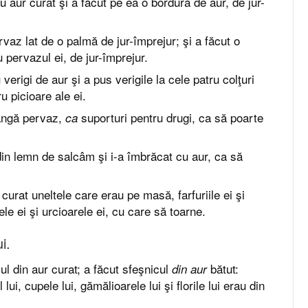
u aur curat şi a făcut pe ea o bordură de aur, de jur-
rvaz lat de o palmă de jur-împrejur; şi a făcut o
 pervazul ei, de jur-împrejur.
u verigi de aur şi a pus verigile la cele patru colţuri
u picioare ale ei.
lângă pervaz,
suporturi pentru drugi, ca să poarte
ca
 din lemn de salcâm şi i-a îmbrăcat cu aur, ca să
 curat uneltele care erau pe masă, farfuriile ei şi
ele ei şi urcioarele ei, cu care să toarne.
i.
ul din aur curat; a făcut sfeşnicul
bătut:
din aur
l lui, cupele lui, gămălioarele lui şi florile lui erau din