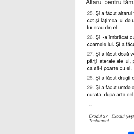
Altarul pentru tăm
25
.
Şi a făcut altaru
cot şi lăţimea lui de 
lui erau din el.
26
.
Şi l-a îmbrăcat cu
coarnele lui. Şi a făc
27
.
Şi a făcut două v
părţi laterale ale lui
ca să-l poarte cu ei.
28
.
Şi a făcut drugii
29
.
Şi a făcut untdel
curată, după arta cel
--
Exodul 37 - Exodul (Ieşi
Testament