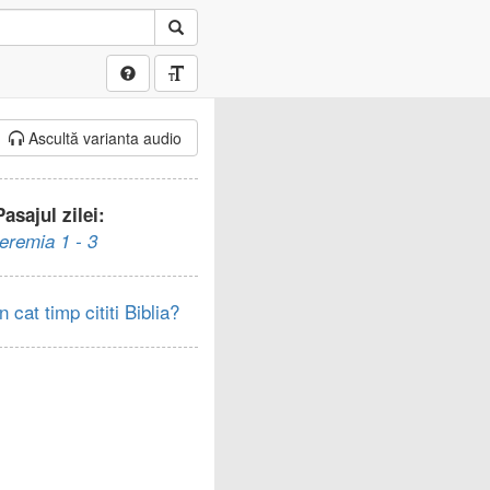
Ascultă varianta audio
Pasajul zilei:
Ieremia 1 - 3
In cat timp cititi Biblia?