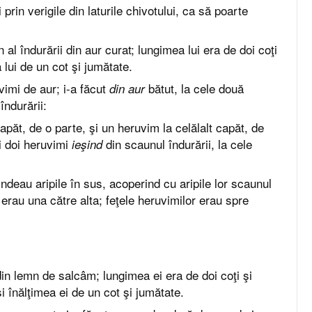
 prin verigile din laturile chivotului, ca să poarte
 al îndurării din aur curat; lungimea lui era de doi coţi
 lui de un cot şi jumătate.
vimi de aur; i-a făcut
bătut, la cele două
din aur
îndurării:
apăt, de o parte, şi un heruvim la celălalt capăt, de
ei doi heruvimi
din scaunul îndurării, la cele
ieşind
tindeau aripile în sus, acoperind cu aripile lor scaunul
or erau una către alta; feţele heruvimilor erau spre
in lemn de salcâm; lungimea ei era de doi coţi şi
i înălţimea ei de un cot şi jumătate.