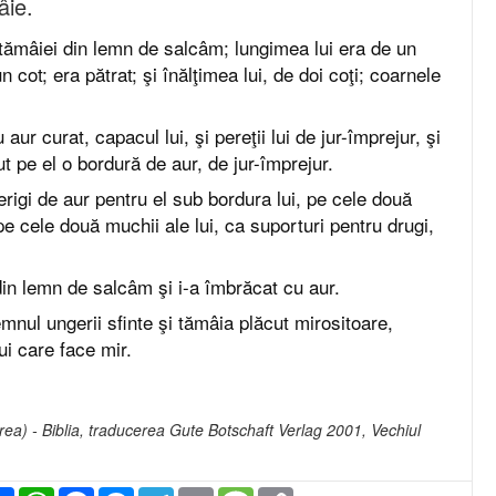
âie.
l tămâiei din lemn de salcâm; lungimea lui era de un
un cot; era pătrat; şi înălţimea lui, de doi coţi; coarnele
 aur curat, capacul lui, şi pereţii lui de jur-împrejur, şi
ut pe el o bordură de aur, de jur-împrejur.
erigi de aur pentru el sub bordura lui, pe cele două
, pe cele două muchii ale lui, ca suporturi pentru drugi,
 din lemn de salcâm şi i-a îmbrăcat cu aur.
emnul ungerii sfinte şi tămâia plăcut mirositoare,
ui care face mir.
rea) - Biblia, traducerea Gute Botschaft Verlag 2001, Vechiul