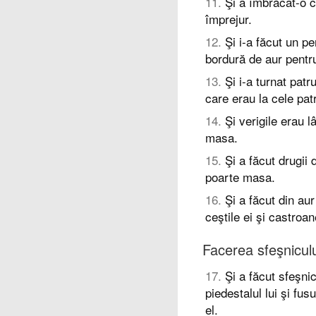
11
.
Şi a îmbrăcat-o c
împrejur.
12
.
Şi i-a făcut un pe
bordură de aur pentru
13
.
Şi i-a turnat patr
care erau la cele patr
14
.
Şi verigile erau 
masa.
15
.
Şi a făcut drugii
poarte masa.
16
.
Şi a făcut din aur
ceştile ei şi castroan
Facerea sfeşniculu
17
.
Şi a făcut sfeşnic
piedestalul lui şi fusu
el.