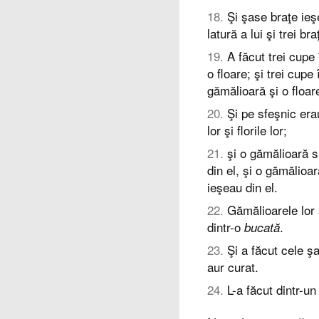
18
.
Şi şase braţe ieşe
latură a lui şi trei br
19
.
A făcut trei cupe 
o floare; şi trei cupe 
gămălioară şi o floar
20
.
Şi pe sfeşnic era
lor şi florile lor;
21
.
şi o gămălioară s
din el, şi o gămălioa
ieşeau din el.
22
.
Gămălioarele lor ş
dintr-o
.
bucată
23
.
Şi a făcut cele şa
aur curat.
24
.
L-a făcut dintr-un