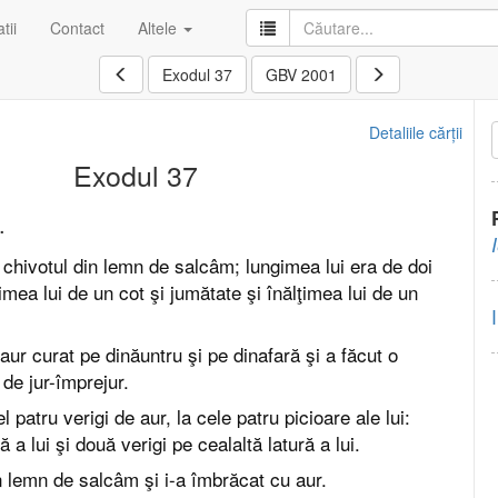
tii
Contact
Altele
Exodul 37
GBV 2001
Detaliile cărții
Exodul 37
.
t chivotul din lemn de salcâm; lungimea lui era de doi
ţimea lui de un cot şi jumătate şi înălţimea lui de un
aur curat pe dinăuntru şi pe dinafară şi a făcut o
 de jur-împrejur.
l patru verigi de aur, la cele patru picioare ale lui:
ă a lui şi două verigi pe cealaltă latură a lui.
in lemn de salcâm şi i-a îmbrăcat cu aur.