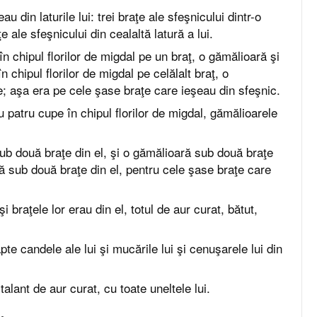
au din laturile lui: trei braţe ale sfeşnicului dintr-o
aţe ale sfeşnicului din cealaltă latură a lui.
în chipul florilor de migdal pe un braţ, o gămălioară şi
în chipul florilor de migdal pe celălalt braţ, o
e; aşa era pe cele şase braţe care ieşeau din sfeşnic.
u patru cupe în chipul florilor de migdal, gămălioarele
ub două braţe din el, şi o gămălioară sub două braţe
ră sub două braţe din el, pentru cele şase braţe care
i braţele lor erau din el, totul de aur curat, bătut,
pte candele ale lui şi mucările lui şi cenuşarele lui din
 talant de aur curat, cu toate uneltele lui.