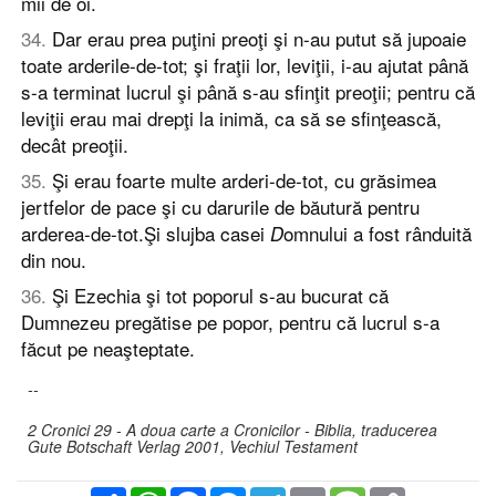
mii de oi.
34
.
Dar erau prea puţini preoţi şi n-au putut să jupoaie
toate arderile-de-tot; şi fraţii lor, leviţii, i-au ajutat până
s-a terminat lucrul şi până s-au sfinţit preoţii; pentru că
leviţii erau mai drepţi la inimă, ca să se sfinţească,
decât preoţii.
35
.
Şi erau foarte multe arderi-de-tot, cu grăsimea
jertfelor de pace şi cu darurile de băutură pentru
arderea-de-tot.Şi slujba casei
omnului a fost rânduită
D
din nou.
36
.
Şi Ezechia şi tot poporul s-au bucurat că
Dumnezeu pregătise pe popor, pentru că lucrul s-a
făcut pe neaşteptate.
--
2 Cronici 29 - A doua carte a Cronicilor - Biblia, traducerea
Gute Botschaft Verlag 2001, Vechiul Testament