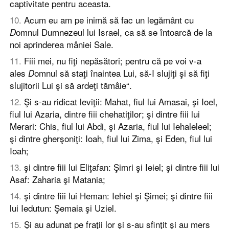
captivitate pentru aceasta.
10
.
Acum eu am pe inimă să fac un legământ cu
omnul Dumnezeul lui Israel, ca să se întoarcă de la
D
noi aprinderea mâniei Sale.
11
.
Fiii mei, nu fiţi nepăsători; pentru că pe voi v-a
ales
omnul să staţi înaintea Lui, să-I slujiţi şi să fiţi
D
slujitorii Lui şi să ardeţi tămâie“.
12
.
Şi s-au ridicat leviţii: Mahat, fiul lui Amasai, şi Ioel,
fiul lui Azaria, dintre fiii chehatiţilor; şi dintre fiii lui
Merari: Chis, fiul lui Abdi, şi Azaria, fiul lui Iehaleleel;
şi dintre gherşoniţi: Ioah, fiul lui Zima, şi Eden, fiul lui
Ioah;
13
.
şi dintre fiii lui Eliţafan: Şimri şi Ieiel; şi dintre fiii lui
Asaf: Zaharia şi Matania;
14
.
şi dintre fiii lui Heman: Iehiel şi Şimei; şi dintre fiii
lui Iedutun: Şemaia şi Uziel.
15
.
Şi au adunat pe fraţii lor şi s-au sfinţit şi au mers