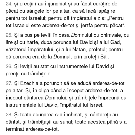
24
.
şi preoţii i-au înjunghiat şi au făcut curăţire de
păcat cu sângele lor pe altar, ca să facă ispăşire
pentru tot Israelul; pentru că împăratul a zis: „Pentru
tot Israelul este arderea-de-tot şi jertfa pentru păcat“.
25
.
Şi a pus pe leviţi în casa
omnului cu chimvale, cu
D
lire şi cu harfe, după porunca lui David şi a lui Gad,
văzătorul împăratului, şi a lui Natan, profetul; pentru
că porunca era de la
omnul, prin profeţii Săi.
D
26
.
Şi leviţii au stat cu instrumentele lui David şi
preoţii cu trâmbiţele.
27
.
Şi Ezechia a poruncit să se aducă arderea-de-tot
pe altar. Şi, în clipa când a început arderea-de-tot, a
început cântarea
omnului, şi trâmbiţele împreună cu
D
instrumentele lui David, împăratul lui Israel.
28
.
Şi toată adunarea s-a închinat, şi cântăreţii au
cântat, şi trâmbiţaşii au sunat; toate acestea până s-a
terminat arderea-de-tot.