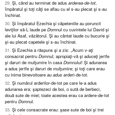
29
.
Şi, când au terminat de adus
,
arderea-de-tot
împăratul şi toţi câţi se aflau cu el s-au plecat şi s-au
închinat.
30
.
Şi împăratul Ezechia şi căpeteniile au poruncit
leviţilor să-L laude pe
omnul cu cuvintele lui David şi
D
ale lui Asaf, văzătorul. Şi au cântat laude cu bucurie şi
şi-au plecat capetele şi s-au închinat.
31
.
Şi Ezechia a răspuns şi a zis: „Acum v-aţi
consacrat pentru
omnul; apropiaţi-vă şi aduceţi jertfe
D
şi daruri de mulţumire în casa
omnului! Şi adunarea
D
a adus jertfe şi daruri de mulţumire; şi toţi care erau
cu inima binevoitoare
arderi-de-tot.
au adus
32
.
Şi numărul arderilor-de-tot pe care le-a adus
adunarea era: şaptezeci de boi, o sută de berbeci,
două sute de miei; toate acestea erau ca ardere-de-tot
pentru
omnul.
D
33
.
Şi cele consacrate erau: şase sute de boi şi trei