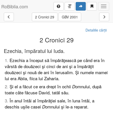
RoBiblia.com
Toggl
navig
2 Cronici 29
GBV 2001
Detaliile cărții
2 Cronici 29
Ezechia, împăratul lui Iuda.
1
.
Ezechia a început să împărăţească pe când era în
vârstă de douăzeci şi cinci de ani şi a împărăţit
douăzeci şi nouă de ani în Ierusalim. Şi numele mamei
lui era Abiia, fiica lui Zaharia.
2
.
Şi el a făcut ce era drept în ochii
omnului, după
D
toate câte făcuse David, tatăl său.
3
.
În anul întâi al împărăţiei sale, în luna întâi, a
deschis uşile casei
omnului şi le-a reparat.
D