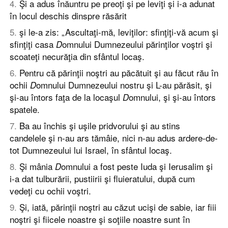
4
.
Şi a adus înăuntru pe preoţi şi pe leviţi şi i-a adunat
în locul deschis dinspre răsărit
5
.
şi le-a zis: „Ascultaţi-mă, leviţilor: sfinţiţi-vă acum şi
sfinţiţi casa
omnului Dumnezeului părinţilor voştri şi
D
scoateţi necurăţia din sfântul locaş.
6
.
Pentru că părinţii noştri au păcătuit şi au făcut rău în
ochii
omnului Dumnezeului nostru şi L-au părăsit, şi
D
şi-au întors faţa de la locaşul
omnului, şi şi-au întors
D
spatele.
7
.
Ba au închis şi uşile pridvorului şi au stins
candelele şi n-au ars tămâie, nici n-au adus ardere-de-
tot Dumnezeului lui Israel, în sfântul locaş.
8
.
Şi mânia
omnului a fost peste Iuda şi Ierusalim şi
D
i-a dat tulburării, pustiirii şi fluieratului, după cum
vedeţi cu ochii voştri.
9
.
Şi, iată, părinţii noştri au căzut ucişi de sabie, iar fiii
noştri şi fiicele noastre şi soţiile noastre sunt în