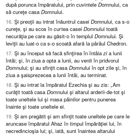
după porunca împăratului, prin cuvintele
omnului, ca
D
să cureţe casa
omnului.
D
16
.
Şi preoţii au intrat înăuntrul casei
omnului, ca s-o
D
cureţe, şi au scos în curtea casei
omnului toată
D
necurăţia pe care au găsit-o în templul
omnului. Şi
D
leviţii au luat-o ca s-o scoată afară la pârâul Chedron.
17
.
Şi au început să facă sfinţirea în întâia
a lunii
zi
întâi; şi, în ziua a opta a lunii, au venit în pridvorul
omnului; şi au sfinţit casa
omnului în opt zile şi, în
D
D
ziua a şaisprezecea a lunii întâi, au terminat.
18
.
Şi au intrat la împăratul Ezechia şi au zis: „Am
curăţit toată casa
omnului şi altarul arderii-de-tot şi
D
toate uneltele lui şi masa pâinilor pentru punerea
înainte şi toate uneltele ei.
19
.
Şi am pregătit şi am sfinţit toate uneltele pe care le
aruncase împăratul Ahaz în timpul împărăţiei lui, în
necredincioşia lui; şi, iată, sunt înaintea altarului