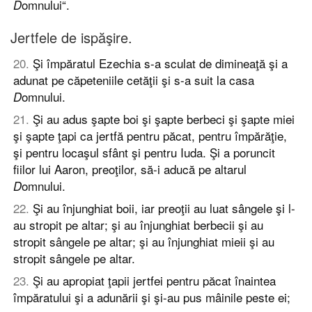
omnului“.
D
Jertfele de ispăşire.
20
.
Şi împăratul Ezechia s-a sculat de dimineaţă şi a
adunat pe căpeteniile cetăţii şi s-a suit la casa
omnului.
D
21
.
Şi au adus şapte boi şi şapte berbeci şi şapte miei
şi şapte ţapi ca jertfă pentru păcat, pentru împărăţie,
şi pentru locaşul sfânt şi pentru Iuda. Şi a poruncit
fiilor lui Aaron, preoţilor, să-i aducă pe altarul
omnului.
D
22
.
Şi au înjunghiat boii, iar preoţii au luat sângele şi l-
au stropit pe altar; şi au înjunghiat berbecii şi au
stropit sângele pe altar; şi au înjunghiat mieii şi au
stropit sângele pe altar.
23
.
Şi au apropiat ţapii jertfei pentru păcat înaintea
împăratului şi a adunării şi şi-au pus mâinile peste ei;