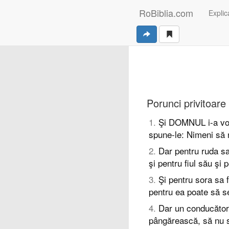
RoBiblia.com
Explica
Porunci privitoare 
1
.
Şi DOMNUL i-a vorbi
spune-le: Nimeni să 
2
.
Dar pentru ruda sa
şi pentru fiul său şi 
3
.
Şi pentru sora sa f
pentru ea poate să 
4
.
Dar un conducător
pângărească, să nu 