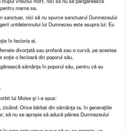
la trupul vreunui mort, nici să nu se pângărească
u pentru mama sa.
in sanctuar, nici să nu spurce sanctuarul Dumnezeului
gerii untdelemnului lui Dumnezeu este asupra lui: Eu
oţie în fecioria ei.
femeie divorţată sau profană sau o curvă, pe acestea
de soţie o fecioară din poporul său.
ângărească sămânţa în poporul său, pentru că eu
.
bit lui Moise şi i-a spus:
, zicând: Orice bărbat din sămânţa ta, în generaţiile
ur, să nu se apropie să aducă pâinea Dumnezeului
t în care este vreun cusur să nu se apropie, un