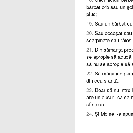
bărbat orb sau un şch
plus;
19
.
Sau un bărbat cu 
20
.
Sau cocoşat sau p
scărpinate sau râios 
21
.
Din sămânţa preot
se apropie să aducă 
să nu se apropie să
22
.
Să mănânce pâine
din cea sfântă.
23
.
Doar să nu intre 
are un cusur; ca să
sfinţesc.
24
.
Şi Moise i-a spus l
--