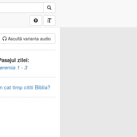
Ascultă varianta audio
Pasajul zilei:
Ieremia 1 - 3
In cat timp cititi Biblia?