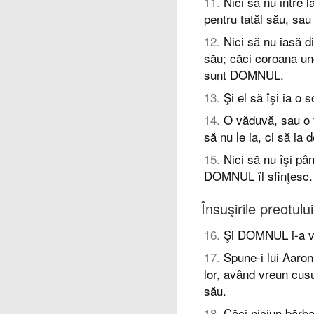
11
.
Nici să nu intre 
pentru tatăl său, sa
12
.
Nici să nu iasă d
său; căci coroana un
sunt DOMNUL.
13
.
Şi el să îşi ia o s
14
.
O văduvă, sau o 
să nu le ia, ci să ia 
15
.
Nici să nu îşi p
DOMNUL îl sfinţesc.
Însuşirile preotului
16
.
Şi DOMNUL i-a vor
17
.
Spune-i lui Aaron
lor, având vreun cus
său.
18
.
Căci niciun bărba