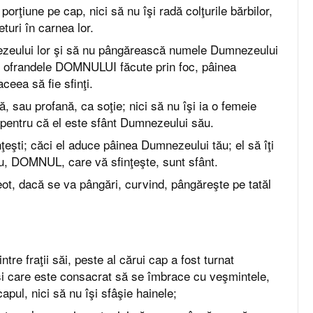
 porţiune pe cap, nici să nu îşi radă colţurile bărbilor,
eturi în carnea lor.
nezeului lor şi să nu pângărească numele Dumnezeului
uc ofrandele DOMNULUI făcute prin foc, pâinea
ceea să fie sfinţi.
ă, sau profană, ca soţie; nici să nu îşi ia o femeie
, pentru că el este sfânt Dumnezeului său.
ţeşti; căci el aduce pâinea Dumnezeului tău; el să îţi
eu, DOMNUL, care vă sfinţeşte, sunt sfânt.
reot, dacă se va pângări, curvind, pângăreşte pe tatăl
.
intre fraţii săi, peste al cărui cap a fost turnat
şi care este consacrat să se îmbrace cu veşmintele,
apul, nici să nu îşi sfâşie hainele;