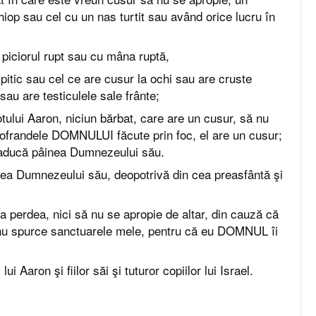
iop sau cel cu un nas turtit sau având orice lucru în
piciorul rupt sau cu mâna ruptă,
itic sau cel ce are cusur la ochi sau are cruste
sau are testiculele sale frânte;
ului Aaron, niciun bărbat, care are un cusur, să nu
ofrandele DOMNULUI făcute prin foc, el are un cusur;
 aducă pâinea Dumnezeului său.
a Dumnezeului său, deopotrivă din cea preasfântă şi
la perdea, nici să nu se apropie de altar, din cauză că
 nu spurce sanctuarele mele, pentru că eu DOMNUL îi
ui Aaron şi fiilor săi şi tuturor copiilor lui Israel.