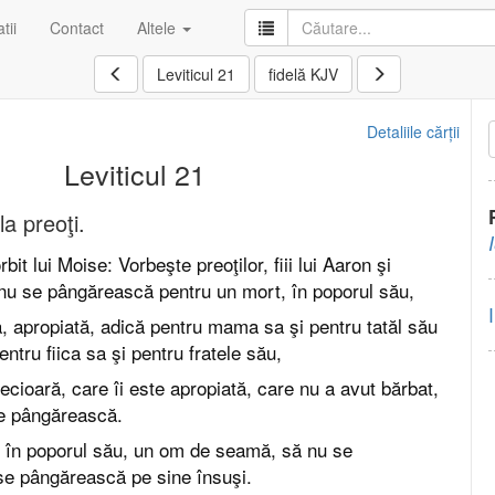
tii
Contact
Altele
Leviticul 21
fidelă KJV
Detaliile cărții
Leviticul 21
la preoţi.
t lui Moise: Vorbeşte preoţilor, fiii lui Aaron şi
nu se pângărească pentru un mort, în poporul său,
, apropiată, adică pentru mama sa şi pentru tatăl său
pentru fiica sa şi pentru fratele său,
ecioară, care îi este apropiată, care nu a avut bărbat,
se pângărească.
 în poporul său, un om de seamă, să nu se
se pângărească pe sine însuşi.