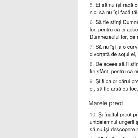
5
.
Ei să nu îşi radă o
nici să nu îşi facă tăi
6
.
Să fie sfinţi Dum
lor, pentru că ei ad
Dumnezeului lor, de a
7
.
Să nu îşi ia o curv
divorţată de soţul ei
8
.
De aceea să îl sfin
fie sfânt, pentru că 
9
.
Şi fiica oricărui p
ei, să fie arsă cu foc
Marele preot.
10
.
Şi înaltul preot pr
untdelemnul ungerii 
să nu îşi descopere c