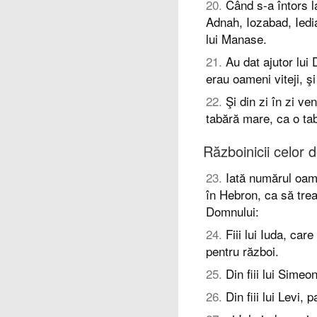
20
.
Când s-a întors l
Adnah, Iozabad, Iedia
lui Manase.
21
.
Au dat ajutor lui 
erau oameni viteji, şi
22
.
Şi din zi în zi v
tabără mare, ca o ta
Războinicii celor 
23
.
Iată numărul oame
în Hebron, ca să tre
Domnului:
24
.
Fiii lui Iuda, car
pentru război.
25
.
Din fiii lui Simeo
26
.
Din fiii lui Levi, 