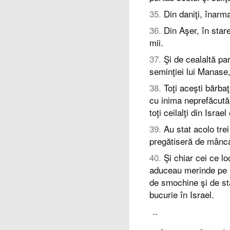
35
.
Din daniţi, înarm
36
.
Din Aşer, în star
mii.
37
.
Şi de cealaltă par
seminţiei lui Manase,
38
.
Toţi aceşti bărba
cu inima neprefăcută,
toţi ceilalţi din Isra
39
.
Au stat acolo trei
pregătiseră de mânc
40
.
Şi chiar cei ce lo
aduceau merinde pe mă
de smochine şi de sta
bucurie în Israel.
--