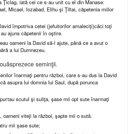
a Ţiclag, iată cei ce s-au unit cu el din Manase:
el, Micael, Iozabad, Elihu şi Ţiltai, căpetenia miilor
David împotriva cetei (jefuitorilor amaleciţi)căci toţi
 au ajuns căpetenii în oştire.
eneau oameni la David să-l ajute, până ce a avut o
bără a lui Dumnezeu.
douăsprezece seminţii.
nilor înarmaţi pentru război, care s-au dus la David
acă asupra lui domnia lui Saul, după porunca
e purtau scutul şi suliţa, şase mii opt sute înarmaţi
n, oameni viteji la război, şapte mii o sută.
patru mii şase sute;