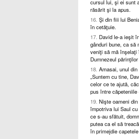
cursul lui, şi ei sunt
răsărit şi la apus.
16
.
Şi din fiii lui Be
în cetăţuie.
17
.
David le-a ieşit î
gânduri bune, ca să m
veniţi să mă înşelaţi 
Dumnezeul părinţilor 
18
.
Amasai, unul din 
„Suntem cu tine, David
celor ce te ajută, căc
pus între căpeteniile o
19
.
Nişte oameni din
împotriva lui Saul cu f
ce s-au sfătuit, domni
putea ca el să treacă
în primejdie capetele