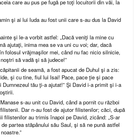
 aceia care au pus pe fugă pe toţi locuitorii din văi, la
niamin şi ai lui Iuda au fost unii care s-au dus la David
nainte şi le-a vorbit astfel: „Dacă veniţi la mine cu
ă ajutaţi, inima mea se va uni cu voi; dar, dacă
în folosul vrăjmaşilor mei, când nu fac nicio silnicie,
noştri să vadă şi să judece!”
căpitanii de seamă, a fost apucat de Duhul şi a zis:
e, şi cu tine, fiul lui Isai! Pace, pace ţie şi pace
i Dumnezeul tău ţi-a ajutat!” Şi David i-a primit şi i-a
ştirii.
 Manase s-au unit cu David, când a pornit cu război
ilistenii. Dar n-au fost de ajutor filistenilor; căci, după
i filistenilor au trimis înapoi pe David, zicând: „S-ar
 de partea stăpânului său Saul, şi să ne pună astfel
 noastre.”