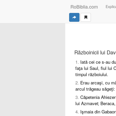
RoBiblia.com
Explica
Războinicii lui Dav
1
.
Iată cei ce s-au d
faţa lui Saul, fiul lui
timpul războiului.
2
.
Erau arcaşi, cu mâ
arcul trăgeau săgeţi:
3
.
Căpetenia Ahiezer ş
lui Azmavet; Beraca, 
4
.
Işmaia din Gabaon, 