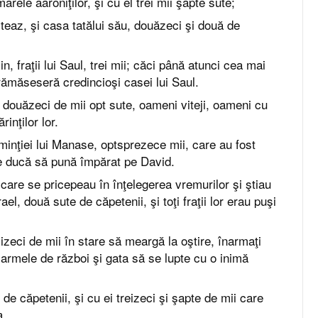
arele aaroniţilor, şi cu el trei mii şapte sute;
iteaz, şi casa tatălui său, douăzeci şi două de
min, fraţii lui Saul, trei mii; căci până atunci cea mai
rămăseseră credincioşi casei lui Saul.
m, douăzeci de mii opt sute, oameni viteji, oameni cu
inţilor lor.
inţiei lui Manase, optsprezece mii, care au fost
e ducă să pună împărat pe David.
r, care se pricepeau în înţelegerea vremurilor şi ştiau
ael, două sute de căpetenii, şi toţi fraţii lor erau puşi
izeci de mii în stare să meargă la oştire, înarmaţi
 armele de război şi gata să se lupte cu o inimă
 de căpetenii, şi cu ei treizeci şi şapte de mii care
a.