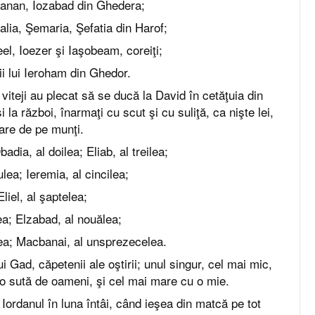
ohanan, Iozabad din Ghedera;
alia, Şemaria, Şefatia din Harof;
el, Ioezer şi Iaşobeam, coreiţi;
iii lui Ieroham din Ghedor.
e viteji au plecat să se ducă la David în cetăţuia din
i la război, înarmaţi cu scut şi cu suliţă, ca nişte lei,
oare de pe munţi.
adia, al doilea; Eliab, al treilea;
lea; Ieremia, al cincilea;
Eliel, al şaptelea;
ea; Elzabad, al nouălea;
lea; Macbanai, al unsprezecelea.
lui Gad, căpetenii ale oştirii; unul singur, cel mai mic,
 o sută de oameni, şi cel mai mare cu o mie.
 Iordanul în luna întâi, când ieşea din matcă pe tot