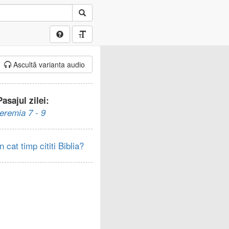
Ascultă varianta audio
Pasajul zilei:
Ieremia 7 - 9
In cat timp cititi Biblia?