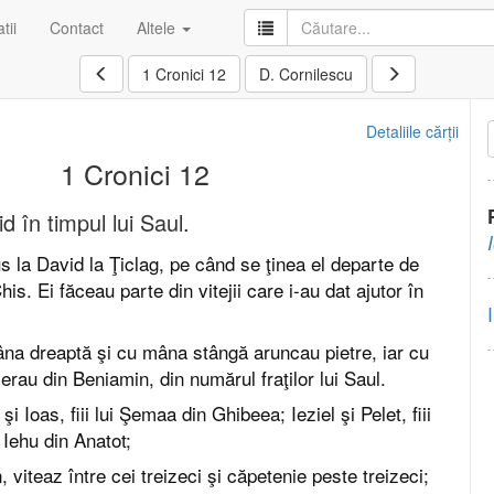
tii
Contact
Altele
1 Cronici 12
D. Cornilescu
Detaliile cărții
1 Cronici 12
id în timpul lui Saul.
us la David la Ţiclag, pe când se ţinea el departe de
 Chis. Ei făceau parte din vitejii care i-au dat ajutor în
na dreaptă şi cu mâna stângă aruncau pietre, iar cu
 erau din Beniamin, din numărul fraţilor lui Saul.
i Ioas, fiii lui Şemaa din Ghibeea; Ieziel şi Pelet, fiii
Iehu din Anatot;
viteaz între cei treizeci şi căpetenie peste treizeci;