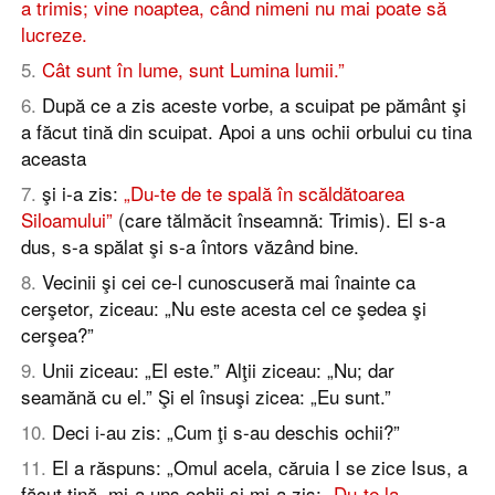
a trimis; vine noaptea, când nimeni nu mai poate să
lucreze.
5
.
Cât sunt în lume, sunt Lumina lumii.”
6
.
După ce a zis aceste vorbe, a scuipat pe pământ şi
a făcut tină din scuipat. Apoi a uns ochii orbului cu tina
aceasta
7
.
şi i-a zis:
„Du-te de te spală în scăldătoarea
Siloamului”
(care tălmăcit înseamnă: Trimis). El s-a
dus, s-a spălat şi s-a întors văzând bine.
8
.
Vecinii şi cei ce-l cunoscuseră mai înainte ca
cerşetor, ziceau: „Nu este acesta cel ce şedea şi
cerşea?”
9
.
Unii ziceau: „El este.” Alţii ziceau: „Nu; dar
seamănă cu el.” Şi el însuşi zicea: „Eu sunt.”
10
.
Deci i-au zis: „Cum ţi s-au deschis ochii?”
11
.
El a răspuns: „Omul acela, căruia I se zice Isus, a
făcut tină, mi-a uns ochii şi mi-a zis:
„Du-te la