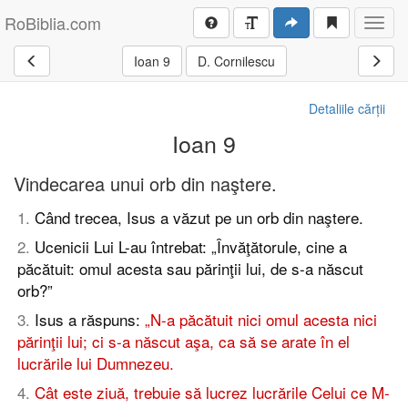
RoBiblia.com
Toggl
navig
Ioan 9
D. Cornilescu
Detaliile cărții
Ioan 9
Vindecarea unui orb din naştere.
1
.
Când trecea, Isus a văzut pe un orb din naştere.
2
.
Ucenicii Lui L-au întrebat: „Învăţătorule, cine a
păcătuit: omul acesta sau părinţii lui, de s-a născut
orb?”
3
.
Isus a răspuns:
„N-a păcătuit nici omul acesta nici
părinţii lui; ci s-a născut aşa, ca să se arate în el
lucrările lui Dumnezeu.
4
.
Cât este ziuă, trebuie să lucrez lucrările Celui ce M-