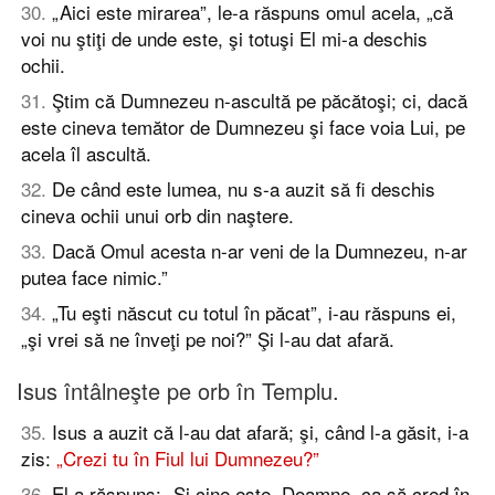
30
.
„Aici este mirarea”, le-a răspuns omul acela, „că
voi nu ştiţi de unde este, şi totuşi El mi-a deschis
ochii.
31
.
Ştim că Dumnezeu n-ascultă pe păcătoşi; ci, dacă
este cineva temător de Dumnezeu şi face voia Lui, pe
acela îl ascultă.
32
.
De când este lumea, nu s-a auzit să fi deschis
cineva ochii unui orb din naştere.
33
.
Dacă Omul acesta n-ar veni de la Dumnezeu, n-ar
putea face nimic.”
34
.
„Tu eşti născut cu totul în păcat”, i-au răspuns ei,
„şi vrei să ne înveţi pe noi?” Şi l-au dat afară.
Isus întâlneşte pe orb în Templu.
35
.
Isus a auzit că l-au dat afară; şi, când l-a găsit, i-a
zis:
„Crezi tu în Fiul lui Dumnezeu?”
36
.
El a răspuns: „Şi cine este, Doamne, ca să cred în