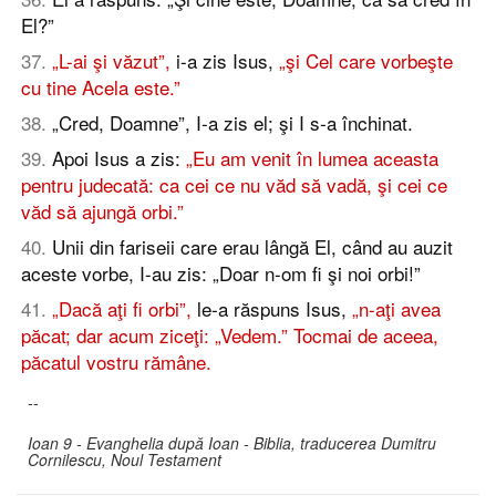
El?”
37
.
„L-ai şi văzut”,
i-a zis Isus,
„şi Cel care vorbeşte
cu tine Acela este.”
38
.
„Cred, Doamne”, I-a zis el; şi I s-a închinat.
39
.
Apoi Isus a zis:
„Eu am venit în lumea aceasta
pentru judecată: ca cei ce nu văd să vadă, şi cei ce
văd să ajungă orbi.”
40
.
Unii din fariseii care erau lângă El, când au auzit
aceste vorbe, I-au zis: „Doar n-om fi şi noi orbi!”
41
.
„Dacă aţi fi orbi”,
le-a răspuns Isus,
„n-aţi avea
păcat; dar acum ziceţi: „Vedem.” Tocmai de aceea,
păcatul vostru rămâne.
--
Ioan 9 - Evanghelia după Ioan - Biblia, traducerea Dumitru
Cornilescu, Noul Testament