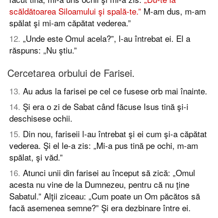
scăldătoarea Siloamului şi spală-te.”
M-am dus, m-am
spălat şi mi-am căpătat vederea.”
12
.
„Unde este Omul acela?”, l-au întrebat ei. El a
răspuns: „Nu ştiu.”
Cercetarea orbului de Farisei.
13
.
Au adus la farisei pe cel ce fusese orb mai înainte.
14
.
Şi era o zi de Sabat când făcuse Isus tină şi-i
deschisese ochii.
15
.
Din nou, fariseii l-au întrebat şi ei cum şi-a căpătat
vederea. Şi el le-a zis: „Mi-a pus tină pe ochi, m-am
spălat, şi văd.”
16
.
Atunci unii din farisei au început să zică: „Omul
acesta nu vine de la Dumnezeu, pentru că nu ţine
Sabatul.” Alţii ziceau: „Cum poate un Om păcătos să
facă asemenea semne?” Şi era dezbinare între ei.