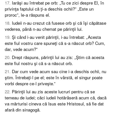
17
.
Iarăşi au întrebat pe orb: „Tu ce zici despre El, în
privinţa faptului că ţi-a deschis ochii?” „Este un
proroc”, le-a răspuns el.
18
.
Iudeii n-au crezut că fusese orb şi că îşi căpătase
vederea, până n-au chemat pe părinţii lui.
19
.
Şi când i-au venit părinţii, i-au întrebat: „Acesta
este fiul vostru care spuneţi că s-a născut orb? Cum,
dar, vede acum?”
20
.
Drept răspuns, părinţii lui au zis: „Ştim că acesta
este fiul nostru şi că s-a născut orb.
21
.
Dar cum vede acum sau cine i-a deschis ochii, nu
ştim. Întrebaţi-l pe el; este în vârstă, el singur poate
vorbi despre ce-l priveşte.”
22
.
Părinţii lui au zis aceste lucruri pentru că se
temeau de iudei; căci iudeii hotărâseră acum că, dacă
va mărturisi cineva că Isus este Hristosul, să fie dat
afară din sinagogă.