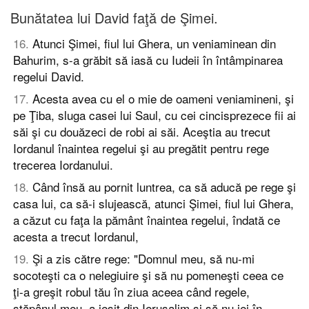
Bunătatea lui David faţă de Şimei.
16
.
Atunci Şimei, fiul lui Ghera, un veniaminean din
Bahurim, s-a grăbit să iasă cu Iudeii în întâmpinarea
regelui David.
17
.
Acesta avea cu el o mie de oameni veniamineni, şi
pe Ţiba, sluga casei lui Saul, cu cei cincisprezece fii ai
săi şi cu douăzeci de robi ai săi. Aceştia au trecut
Iordanul înaintea regelui şi au pregătit pentru rege
trecerea Iordanului.
18
.
Când însă au pornit luntrea, ca să aducă pe rege şi
casa lui, ca să-i slujească, atunci Şimei, fiul lui Ghera,
a căzut cu faţa la pământ înaintea regelui, îndată ce
acesta a trecut Iordanul,
19
.
Şi a zis către rege: "Domnul meu, să nu-mi
socoteşti ca o nelegiuire şi să nu pomeneşti ceea ce
ţi-a greşit robul tău în ziua aceea când regele,
stăpânul meu, a ieşit din Ierusalim şi să nu iei în