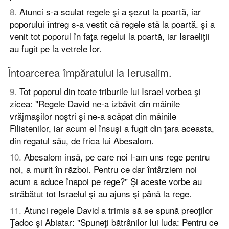
8
.
Atunci s-a sculat regele şi a şezut la poartă, iar
poporului întreg s-a vestit că regele stă la poartă. şi a
venit tot poporul în faţa regelui la poartă, iar Israeliţii
au fugit pe la vetrele lor.
Întoarcerea împăratului la Ierusalim.
9
.
Tot poporul din toate triburile lui Israel vorbea şi
zicea: "Regele David ne-a izbăvit din mâinile
vrăjmaşilor noştri şi ne-a scăpat din mâinile
Filistenilor, iar acum el însuşi a fugit din ţara aceasta,
din regatul său, de frica lui Abesalom.
10
.
Abesalom insă, pe care noi l-am uns rege pentru
noi, a murit în război. Pentru ce dar întârziem noi
acum a aduce înapoi pe rege?" Şi aceste vorbe au
străbătut tot Israelul şi au ajuns şi până la rege.
11
.
Atunci regele David a trimis să se spună preoţilor
Ţadoc şi Abiatar: "Spuneţi bătrânilor lui luda: Pentru ce