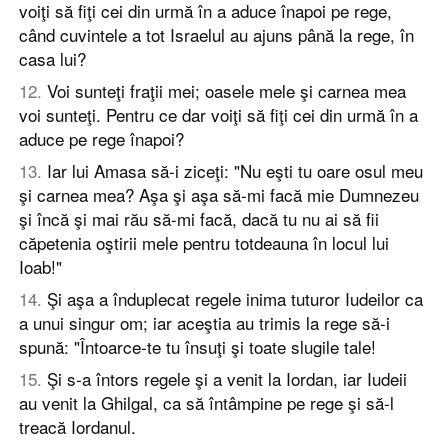
voiţi să fiţi cei din urmă în a aduce înapoi pe rege,
când cuvintele a tot Israelul au ajuns până la rege, în
casa lui?
12
.
Voi sunteţi fraţii mei; oasele mele şi carnea mea
voi sunteţi. Pentru ce dar voiţi să fiţi cei din urmă în a
aduce pe rege înapoi?
13
.
Iar lui Amasa să-i ziceţi: "Nu eşti tu oare osul meu
şi carnea mea? Aşa şi aşa să-mi facă mie Dumnezeu
şi încă şi mai rău să-mi facă, dacă tu nu ai să fii
căpetenia oştirii mele pentru totdeauna în locul lui
Ioab!"
14
.
Şi aşa a înduplecat regele inima tuturor Iudeilor ca
a unui singur om; iar aceştia au trimis la rege să-i
spună: "Întoarce-te tu însuţi şi toate slugile tale!
15
.
Şi s-a întors regele şi a venit la Iordan, iar Iudeii
au venit la Ghilgal, ca să întâmpine pe rege şi să-l
treacă Iordanul.