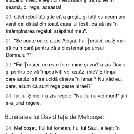
seamă, o, rege, aceasta!
20
.
Căci robul tău ştie că a greşit. şi iată eu acum am
venit cel dintâi din toată casa lui Iosif, ca să ies în
întâmpinarea regelui, stăpânul meu".
21
.
"Se poate oare, a zis Abişai, fiul Ţeruiei, ca Şimei
să nu moară pentru că a blestemat pe unsul
Domnului?"
22
.
"Fiii Ţeruiei, ce este între mine şi voi? a zis David,
şi pentru ce vă împotriviţi voi astăzi mie? E timpul
oare astăzi să se ucidă cineva în Israel? Nu văd eu,
oare, acum că sunt rege peste Israel?"
23
.
Iar lui Şimei i-a zis regele: "Nu, tu nu vei muri!" şi i
s-a jurat regele.
Bunătatea lui David faţă de Mefiboşet.
24
.
Mefiboşet, fiul lui Ionatan, fiul lui Saul, a ieşit în