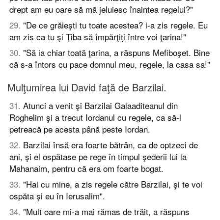
drept am eu oare să mă jeluiesc înaintea regelui?"
29
.
"De ce grăieşti tu toate acestea? i-a zis regele. Eu
am zis ca tu şi Ţiba să împărţiţi între voi ţarina!"
30
.
"Să ia chiar toată ţarina, a răspuns Mefiboşet. Bine
că s-a întors cu pace domnul meu, regele, la casa sa!"
Mulţumirea lui David faţă de Barzilai.
31
.
Atunci a venit şi Barzilai Galaaditeanul din
Roghelim şi a trecut Iordanul cu regele, ca să-l
petreacă pe acesta până peste Iordan.
32
.
Barzilai însă era foarte bătrân, ca de optzeci de
ani, şi el ospătase pe rege în timpul şederii lui la
Mahanaim, pentru că era om foarte bogat.
33
.
"Hai cu mine, a zis regele către Barzilai, şi te voi
ospăta şi eu în Ierusalim".
34
.
"Mult oare mi-a mai rămas de trăit, a răspuns