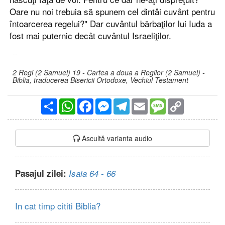
Oare nu noi trebuia să spunem cel dintâi cuvânt pentru
întoarcerea regelui?" Dar cuvântul bărbaţilor lui Iuda a
fost mai puternic decât cuvântul Israeliţilor.
--
2 Regi (2 Samuel) 19 - Cartea a doua a Regilor (2 Samuel) -
Biblia, traducerea Bisericii Ortodoxe, Vechiul Testament
Partajare
WhatsApp
Facebook
Messenger
Telegram
Email
Message
Copy
Link
Ascultă varianta audio
Pasajul zilei:
Isaia 64 - 66
In cat timp cititi Biblia?