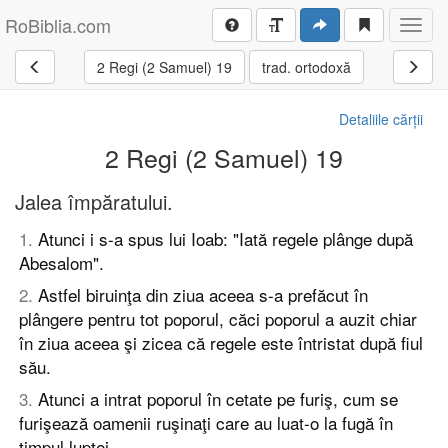
RoBiblia.com
Toggl
navig
2 Regi (2 Samuel) 19
trad. ortodoxă
Detaliile cărții
2 Regi (2 Samuel) 19
Jalea împăratului.
1
.
Atunci i s-a spus lui Ioab: "Iată regele plânge după
Abesalom".
2
.
Astfel biruinţa din ziua aceea s-a prefăcut în
plângere pentru tot poporul, căci poporul a auzit chiar
în ziua aceea şi zicea că regele este întristat după fiul
său.
3
.
Atunci a intrat poporul în cetate pe furiş, cum se
furişează oamenii ruşinaţi care au luat-o la fugă în
timpul luptei.