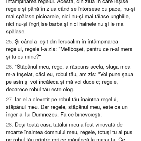
întâmpinarea regelui. Acesta, din ziua în care ieşise
regele şi până în ziua când se întorsese cu pace, nu-şi
mai spălase picioarele, nici nu-şi mai tăiase unghiile,
nici nu-şi îngrijise barba şi nici hainele nu şi le mai
spălase.
25
.
Şi când a ieşit din Ierusalim în întâmpinarea
regelui, regele i-a zis: "Mefiboşet, pentru ce n-ai mers
şi tu cu mine?"
26
.
"Stăpânul meu, rege, a răspuns acela, sluga mea
m-a înşelat, căci eu, robul tău, am zis: "Voi pune şaua
pe asin şi voi încăleca şi mă voi duce c; regele,
deoarece robul tău este olog.
27
.
Iar el a clevetit pe robul tău înaintea regelui,
stăpânul meu. Dar regele, stăpânul meu, este ca un
înger al lui Dumnezeu. Fă ce binevoieşti.
28
.
Deşi toată casa tatălui meu a fost vinovată de
moarte înaintea domnului meu, regele, totuşi tu ai pus
pe robul tău printre cei ce mănâncă la masa ta. Ce