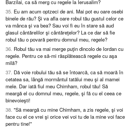
Barzilai, ca să merg cu regele la Ierusalim?
35
.
Eu am acum optzeci de ani. Mai pot eu oare osebi
binele de rău? Şi va afla oare robul tău gustul celor ce
va mânca şi va bea? Sau voi fi eu în stare să aud
glasul cântărelilor şi cântăreţelor? La ce dar să fie
robul tău o povară pentru domnul meu, regele?
36
.
Robul tău va mai merge puţin dincolo de Iordan cu
regele. Pentru ce să-mi răsplătească regele cu aşa
milă?
37
.
Dă voie robului tău să se întoarcă, ca să moară în
cetatea sa, lângă mormântul tatălui meu şi al mamei
mele. Dar iată fiul meu Chimham, robul tău! Să
meargă el cu domnul meu, regele, şi fă cu el ceea ce
binevoieşti!
38
.
"Să meargă cu mine Chimham, a zis regele, şi voi
face cu el ce vrei şi orice vei voi tu de la mine voi face
pentru tine!"