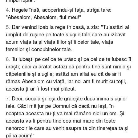
4
.
Regele însă, acoperindu-şi faţa, striga tare:
"Abesalom, Abesalom, fiul meu!"
5
.
Dar venind Ioab la rege în casă, a zis: "Tu astăzi ai
umplut de ruşine pe toate slugile tale care au izbăvit
acum viaţa ta şi viaţa fiilor şi fiicelor tale, viaţa
femeilor şi concubinelor tale.
6
.
Tu iubeşti pe cei ce te urăsc şi pe cei ce te iubesc îi
urăşti; căci ai arătat astăzi că pentru tine sunt nimic şi
căpeteniile şi slugile; astăzi am aflat eu că de ar fi
rămas Abesalom cu viaţă, iar noi am fi murit cu toţii,
aceasta ţi-ar fi fost mai plăcut.
7
.
Deci, scoală şi ieşi de grăieşte după inima slugilor
tale. Căci mă jur pe Domnul că dacă nu ieşi, în
noaptea aceasta nu-ţi va mai rămâne nici un om. Şi
aceasta va fi pentru tine cea mai mare din toate
nenorocirile care au venit asupra ta din tinereţea ta şi
până acum!"