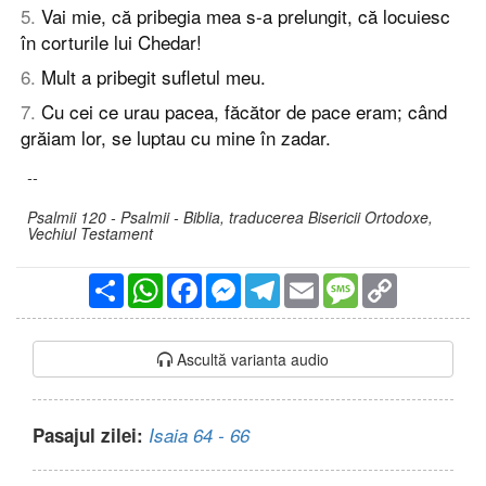
5
.
Vai mie, că pribegia mea s-a prelungit, că locuiesc
în corturile lui Chedar!
6
.
Mult a pribegit sufletul meu.
7
.
Cu cei ce urau pacea, făcător de pace eram; când
grăiam lor, se luptau cu mine în zadar.
--
Psalmii 120 - Psalmii - Biblia, traducerea Bisericii Ortodoxe,
Vechiul Testament
Partajare
WhatsApp
Facebook
Messenger
Telegram
Email
Message
Copy
Link
Ascultă varianta audio
Pasajul zilei:
Isaia 64 - 66