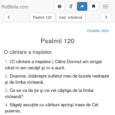
RoBiblia.com
Toggl
navig
Psalmii 120
trad. ortodoxă
Detaliile cărții
Psalmii 120
O cântare a treptelor.
1
.
(O cântare a treptelor.) Către Domnul am strigat
când m-am necăjit şi m-a auzit.
2
.
Doamne, izbăveşte sufletul meu de buzele nedrepte
şi de limba vicleană.
3
.
Ce se va da ţie şi ce vei câştiga de la limba
vicleană?
4
.
Săgeţi ascuţite cu cărbuni aprinşi trase de Cel
puternic.