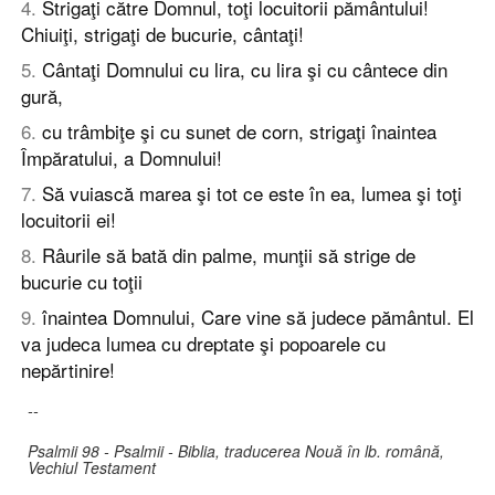
4
.
Strigaţi către Domnul, toţi locuitorii pământului!
Chiuiţi, strigaţi de bucurie, cântaţi!
5
.
Cântaţi Domnului cu lira, cu lira şi cu cântece din
gură,
6
.
cu trâmbiţe şi cu sunet de corn, strigaţi înaintea
Împăratului, a Domnului!
7
.
Să vuiască marea şi tot ce este în ea, lumea şi toţi
locuitorii ei!
8
.
Râurile să bată din palme, munţii să strige de
bucurie cu toţii
9
.
înaintea Domnului, Care vine să judece pământul. El
va judeca lumea cu dreptate şi popoarele cu
nepărtinire!
--
Psalmii 98 - Psalmii - Biblia, traducerea Nouă în lb. română,
Vechiul Testament