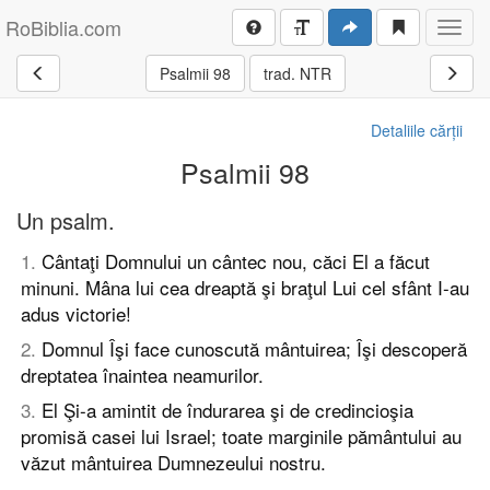
RoBiblia.com
Toggl
navig
Psalmii 98
trad. NTR
Detaliile cărții
Psalmii 98
Un psalm.
1
.
Cântaţi Domnului un cântec nou, căci El a făcut
minuni. Mâna lui cea dreaptă şi braţul Lui cel sfânt I-au
adus victorie!
2
.
Domnul Îşi face cunoscută mântuirea; Îşi descoperă
dreptatea înaintea neamurilor.
3
.
El Şi-a amintit de îndurarea şi de credincioşia
promisă casei lui Israel; toate marginile pământului au
văzut mântuirea Dumnezeului nostru.