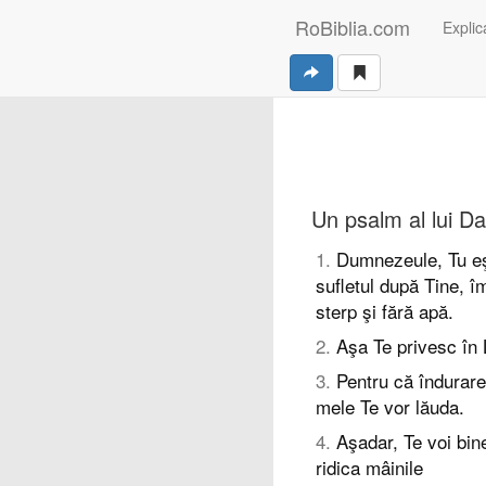
RoBiblia.com
Explica
Un psalm al lui Da
1
.
Dumnezeule, Tu eş
sufletul după Tine, î
sterp şi fără apă.
2
.
Aşa Te privesc în 
3
.
Pentru că îndurare
mele Te vor lăuda.
4
.
Aşadar, Te voi bin
ridica mâinile