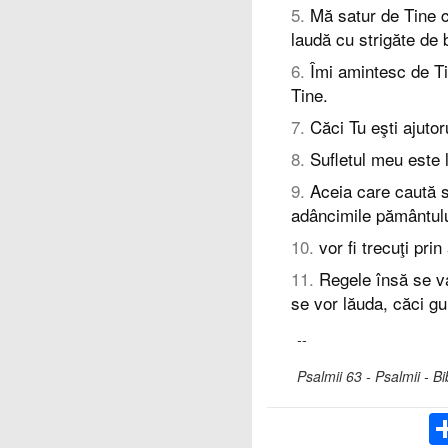
5
.
Mă satur de Tine c
laudă cu strigăte de 
6
.
Îmi amintesc de Tin
Tine.
7
.
Căci Tu eşti ajutor
8
.
Sufletul meu este l
9
.
Aceia care caută să
adâncimile pământulu
10
.
vor fi trecuţi prin
11
.
Regele însă se v
se vor lăuda, căci gu
--
Psalmii 63 - Psalmii - B