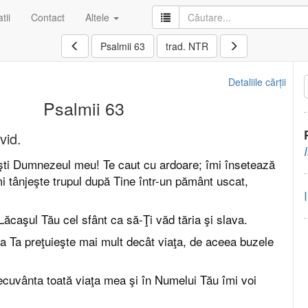
tii
Contact
Altele
Psalmii 63
trad. NTR
Detaliile cărții
Psalmii 63
vid.
ti Dumnezeul meu! Te caut cu ardoare; îmi însetează
mi tânjeşte trupul după Tine într-un pământ uscat,
Lăcaşul Tău cel sfânt ca să-Ţi văd tăria şi slava.
a Ta preţuieşte mai mult decât viaţa, de aceea buzele
ecuvânta toată viaţa mea şi în Numelui Tău îmi voi