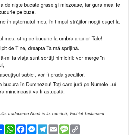
a de nişte bucate grase şi miezoase, iar gura mea Te
bucurie pe buze.
e în aşternutul meu, în timpul străjilor nopţii cuget la
ul meu, strig de bucurie la umbra aripilor Tale!
ipit de Tine, dreapta Ta mă sprijină.
-mi ia viaţa sunt sortiţi nimicirii: vor merge în
i,
 ascuţişul sabiei, vor fi prada şacalilor.
a bucura în Dumnezeu! Toţi care jură pe Numele Lui
ra mincinoasă va fi astupată.
iblia, traducerea Nouă în lb. română, Vechiul Testament
Partajare
WhatsApp
Facebook
Messenger
Telegram
Email
Message
Copy
Link