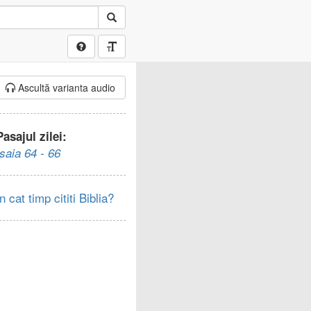
Ascultă varianta audio
Pasajul zilei:
Isaia 64 - 66
In cat timp cititi Biblia?