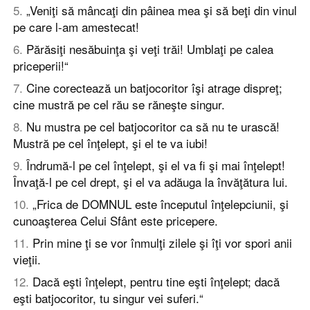
5
.
„Veniţi să mâncaţi din pâinea mea şi să beţi din vinul
pe care l-am amestecat!
6
.
Părăsiţi nesăbuinţa şi veţi trăi! Umblaţi pe calea
priceperii!“
7
.
Cine corectează un batjocoritor îşi atrage dispreţ;
cine mustră pe cel rău se răneşte singur.
8
.
Nu mustra pe cel batjocoritor ca să nu te urască!
Mustră pe cel înţelept, şi el te va iubi!
9
.
Îndrumă-l pe cel înţelept, şi el va fi şi mai înţelept!
Învaţă-l pe cel drept, şi el va adăuga la învăţătura lui.
10
.
„Frica de DOMNUL este începutul înţelepciunii, şi
cunoaşterea Celui Sfânt este pricepere.
11
.
Prin mine ţi se vor înmulţi zilele şi îţi vor spori anii
vieţii.
12
.
Dacă eşti înţelept, pentru tine eşti înţelept; dacă
eşti batjocoritor, tu singur vei suferi.“