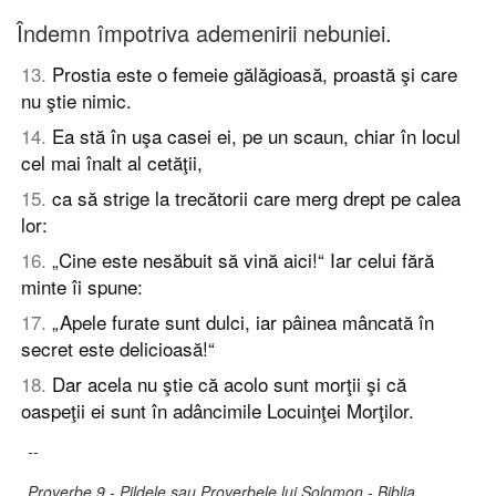
Îndemn împotriva ademenirii nebuniei.
13
.
Prostia este o femeie gălăgioasă, proastă şi care
nu ştie nimic.
14
.
Ea stă în uşa casei ei, pe un scaun, chiar în locul
cel mai înalt al cetăţii,
15
.
ca să strige la trecătorii care merg drept pe calea
lor:
16
.
„Cine este nesăbuit să vină aici!“ Iar celui fără
minte îi spune:
17
.
„Apele furate sunt dulci, iar pâinea mâncată în
secret este delicioasă!“
18
.
Dar acela nu ştie că acolo sunt morţii şi că
oaspeţii ei sunt în adâncimile Locuinţei Morţilor.
--
Proverbe 9 - Pildele sau Proverbele lui Solomon - Biblia,