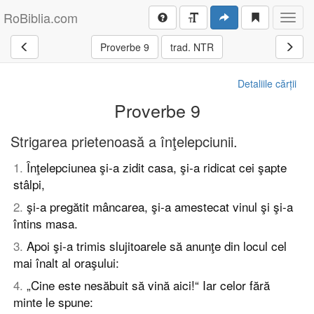
RoBiblia.com
Toggl
navig
Proverbe 9
trad. NTR
Detaliile cărții
Proverbe 9
Strigarea prietenoasă a înţelepciunii.
1
.
Înţelepciunea şi-a zidit casa, şi-a ridicat cei şapte
stâlpi,
2
.
şi-a pregătit mâncarea, şi-a amestecat vinul şi şi-a
întins masa.
3
.
Apoi şi-a trimis slujitoarele să anunţe din locul cel
mai înalt al oraşului:
4
.
„Cine este nesăbuit să vină aici!“ Iar celor fără
minte le spune: