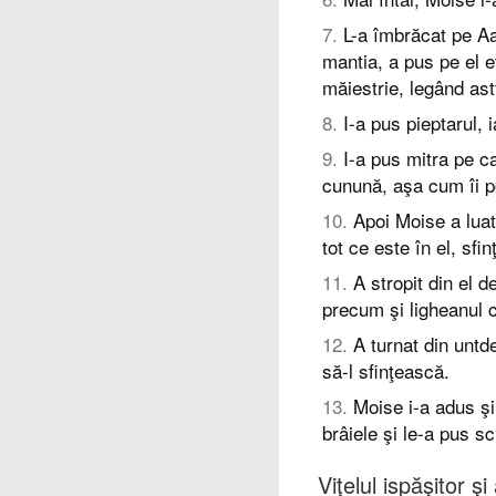
7
.
L-a îmbrăcat pe Aa
mantia, a pus pe el ef
măiestrie, legând astf
8
.
I-a pus pieptarul, 
9
.
I-a pus mitra pe ca
cunună, aşa cum îi 
10
.
Apoi Moise a lua
tot ce este în el, sfin
11
.
A stropit din el d
precum şi ligheanul c
12
.
A turnat din untd
să-l sfinţească.
13
.
Moise i-a adus şi 
brâiele şi le-a pus s
Viţelul ispăşitor ş