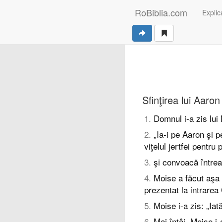
RoBiblia.com
Explica
Sfinţirea lui Aaron ş
1
.
Domnul i-a zis lui
2
.
„Ia-i pe Aaron şi p
viţelul jertfei pentru
3
.
şi convoacă întreag
4
.
Moise a făcut aşa
prezentat la intrarea C
5
.
Moise i-a zis: „Ia
6
.
Mai întâi, Moise i-