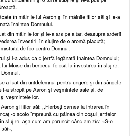
dreaptă.
oate în mâinile lui Aaron şi în mâinile fiilor săi şi le-a
ănată înaintea Domnului.
at din mâinile lor şi le-a ars pe altar, deasupra arderii
 vederea învestirii în slujire de o aromă plăcută;
 mistuită de foc pentru Domnul.
tul şi l-a adus ca o jertfă legănată înaintea Domnului;
lui Moise din berbecul folosit la învestirea în slujire,
e Domnul.
e a luat din untdelemnul pentru ungere şi din sângele
e l-a stropit pe Aaron şi veşmintele sale şi, de
 şi veşmintele lor.
 Aaron şi fiilor săi: ,,Fierbeţi carnea la intrarea în
mâncaţi-o acolo împreună cu pâinea din coşul jertfelor
a în slujire, aşa cum am poruncit când am zis: «S-o
 săi»,