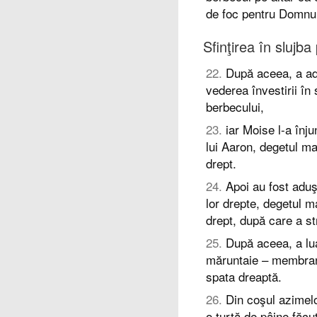
de foc pentru Domnul
Sfinţirea în slujba 
22
.
După aceea, a adu
vederea învestirii în 
berbecului,
23
.
iar Moise l-a înju
lui Aaron, degetul mar
drept.
24
.
Apoi au fost aduşi
lor drepte, degetul ma
drept, după care a str
25
.
După aceea, a lu
măruntaie – membrana 
spata dreaptă.
26
.
Din coşul azimelo
o turtă de pâine făcu