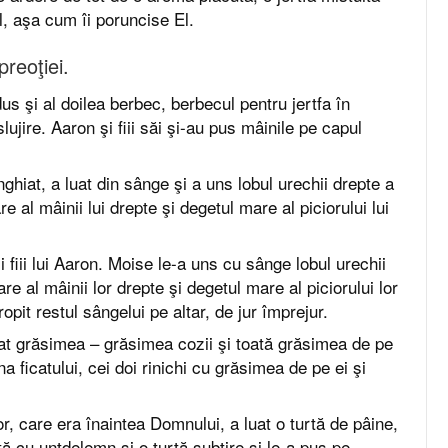
, aşa cum îi poruncise El.
preoţiei.
s şi al doilea berbec, berbecul pentru jertfa în
slujire. Aaron şi fiii săi şi-au pus mâinile pe capul
nghiat, a luat din sânge şi a uns lobul urechii drepte a
e al mâinii lui drepte şi degetul mare al piciorului lui
 fiii lui Aaron. Moise le-a uns cu sânge lobul urechii
re al mâinii lor drepte şi degetul mare al piciorului lor
opit restul sângelui pe altar, de jur împrejur.
at grăsimea – grăsimea cozii şi toată grăsimea de pe
ficatului, cei doi rinichi cu grăsimea de pe ei şi
r, care era înaintea Domnului, a luat o turtă de pâine,
tă cu untdelemn şi o turtă subţire şi le-a pus pe