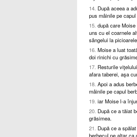
14
.
După aceea a adus 
pus mâinile pe capul v
15
.
după care Moise a
uns cu el coarnele alt
sângelui la picioarele
16
.
Moise a luat toat
doi rinichi cu grăsime
17
.
Resturile viţelulu
afara taberei, aşa c
18
.
Apoi a adus berbe
mâinile pe capul berb
19
.
iar Moise l-a înju
20
.
După ce a tăiat b
grăsimea.
21
.
După ce a spălat 
berbecul pe altar ca 