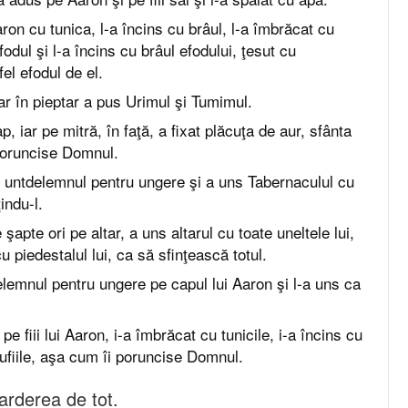
ron cu tunica, l-a încins cu brâul, l-a îmbrăcat cu
odul şi l-a încins cu brâul efodului, ţesut cu
el efodul de el.
iar în pieptar a pus Urimul şi Tumimul.
p, iar pe mitră, în faţă, a fixat plăcuţa de aur, sfânta
poruncise Domnul.
t untdelemnul pentru ungere şi a uns Tabernaculul cu
ţindu-l.
e şapte ori pe altar, a uns altarul cu toate uneltele lui,
u piedestalul lui, ca să sfinţească totul.
elemnul pentru ungere pe capul lui Aaron şi l-a uns ca
pe fiii lui Aaron, i-a îmbrăcat cu tunicile, i-a încins cu
cufiile, aşa cum îi poruncise Domnul.
i arderea de tot.