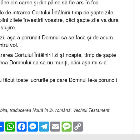
âne din carne şi din pâine să fie ars în foc.
lo de intrarea Cortului Întâlnirii timp de şapte zile,
ini zilele învestirii voastre, căci şapte zile va dura
slujire.
ăzi, aşa a poruncit Domnul să se facă şi de acum
ntru voi.
rarea Cortului Întâlnirii zi şi noapte, timp de şapte
runca Domnului ca să nu muriţi, căci aşa mi s-a
au făcut toate lucrurile pe care Domnul le-a poruncit
- Biblia, traducerea Nouă în lb. română, Vechiul Testament
Partajare
WhatsApp
Facebook
Messenger
Telegram
Email
Message
Copy
Link