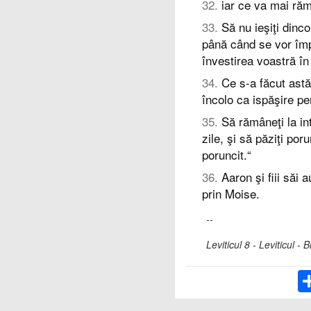
32
.
iar ce va mai răm
33
.
Să nu ieşiţi dinco
până când se vor împl
învestirea voastră în 
34
.
Ce s-a făcut ast
încolo ca ispăşire pe
35
.
Să rămâneţi la int
zile, şi să păziţi po
poruncit.“
36
.
Aaron şi fiii săi 
prin Moise.
--
Leviticul 8 - Leviticul 