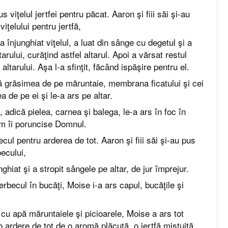
viţelul jertfei pentru păcat. Aaron şi fiii săi şi-au
iţelului pentru jertfă,
 înjunghiat viţelul, a luat din sânge cu degetul şi a
arului, curăţind astfel altarul. Apoi a vărsat restul
 altarului. Aşa l-a sfinţit, făcând ispăşire pentru el.
ă grăsimea de pe măruntaie, membrana ficatului şi cei
a de pe ei şi le-a ars pe altar.
i, adică pielea, carnea şi balega, le-a ars în foc în
um îi poruncise Domnul.
cul pentru arderea de tot. Aaron şi fiii săi şi-au pus
ecului,
nghiat şi a stropit sângele pe altar, de jur împrejur.
erbecul în bucăţi, Moise i-a ars capul, bucăţile şi
cu apă măruntaiele şi picioarele, Moise a ars tot
o ardere de tot de o aromă plăcută, o jertfă mistuită