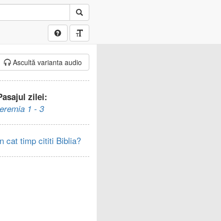
Ascultă varianta audio
Pasajul zilei:
Ieremia 1 - 3
In cat timp cititi Biblia?