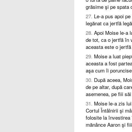
grăsime şi pe spata 
27
.
Le-a pus apoi pe t
legănat ca jertfă leg
28
.
Apoi Moise le-a lu
de tot, ca o jertfă în
aceasta este o jertfă
29
.
Moise a luat piep
aceasta a fost partea 
aşa cum îi poruncis
30
.
După aceea, Mois
de pe altar, după car
asemenea, pe fiii săi
31
.
Moise le-a zis lui
Cortul Întâlnirii şi 
folosite la învestire
mănânce Aaron şi fiii