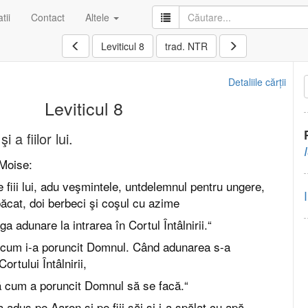
tii
Contact
Altele
Leviticul 8
trad. NTR
Detaliile cărții
Leviticul 8
i a fiilor lui.
 Moise:
e fiii lui, adu veşmintele, untdelemnul pentru ungere,
 păcat, doi berbeci şi coşul cu azime
a adunare la intrarea în Cortul Întâlnirii.“
 cum i-a poruncit Domnul. Când adunarea s-a
ortului Întâlnirii,
tă cum a poruncit Domnul să se facă.“
a adus pe Aaron şi pe fiii săi şi i-a spălat cu apă.