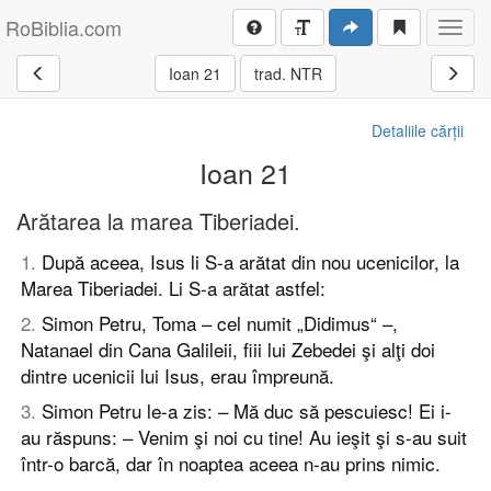
RoBiblia.com
Toggl
navig
Ioan 21
trad. NTR
Detaliile cărții
Ioan 21
Arătarea la marea Tiberiadei.
1
.
După aceea, Isus li S-a arătat din nou ucenicilor, la
Marea Tiberiadei. Li S-a arătat astfel:
2
.
Simon Petru, Toma – cel numit „Didimus“ –,
Natanael din Cana Galileii, fiii lui Zebedei şi alţi doi
dintre ucenicii lui Isus, erau împreună.
3
.
Simon Petru le-a zis: – Mă duc să pescuiesc! Ei i-
au răspuns: – Venim şi noi cu tine! Au ieşit şi s-au suit
într-o barcă, dar în noaptea aceea n-au prins nimic.