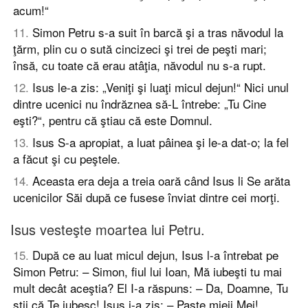
acum!“
11
.
Simon Petru s-a suit în barcă şi a tras năvodul la
ţărm, plin cu o sută cincizeci şi trei de peşti mari;
însă, cu toate că erau atâţia, năvodul nu s-a rupt.
12
.
Isus le-a zis: „Veniţi şi luaţi micul dejun!“ Nici unul
dintre ucenici nu îndrăznea să-L întrebe: „Tu Cine
eşti?“, pentru că ştiau că este Domnul.
13
.
Isus S-a apropiat, a luat pâinea şi le-a dat-o; la fel
a făcut şi cu peştele.
14
.
Aceasta era deja a treia oară când Isus li Se arăta
ucenicilor Săi după ce fusese înviat dintre cei morţi.
Isus vesteşte moartea lui Petru.
15
.
După ce au luat micul dejun, Isus l-a întrebat pe
Simon Petru: – Simon, fiul lui Ioan, Mă iubeşti tu mai
mult decât aceştia? El I-a răspuns: – Da, Doamne, Tu
ştii că Te iubesc! Isus i-a zis: – Paşte mieii Mei!