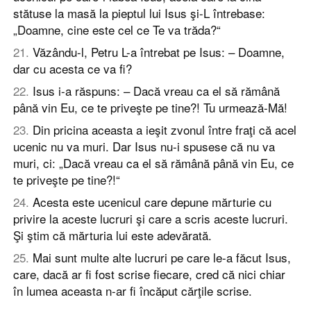
stătuse la masă la pieptul lui Isus şi-L întrebase:
„Doamne, cine este cel ce Te va trăda?“
21
.
Văzându-l, Petru L-a întrebat pe Isus: – Doamne,
dar cu acesta ce va fi?
22
.
Isus i-a răspuns: – Dacă vreau ca el să rămână
până vin Eu, ce te priveşte pe tine?! Tu urmează-Mă!
23
.
Din pricina aceasta a ieşit zvonul între fraţi că acel
ucenic nu va muri. Dar Isus nu-i spusese că nu va
muri, ci: „Dacă vreau ca el să rămână până vin Eu, ce
te priveşte pe tine?!“
24
.
Acesta este ucenicul care depune mărturie cu
privire la aceste lucruri şi care a scris aceste lucruri.
Şi ştim că mărturia lui este adevărată.
25
.
Mai sunt multe alte lucruri pe care le-a făcut Isus,
care, dacă ar fi fost scrise fiecare, cred că nici chiar
în lumea aceasta n-ar fi încăput cărţile scrise.