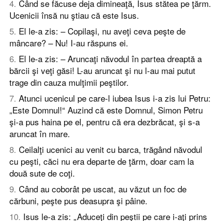
4
.
Când se făcuse deja dimineaţă, Isus stătea pe ţărm.
Ucenicii însă nu ştiau că este Isus.
5
.
El le-a zis: – Copilaşi, nu aveţi ceva peşte de
mâncare? – Nu! I-au răspuns ei.
6
.
El le-a zis: – Aruncaţi năvodul în partea dreaptă a
bărcii şi veţi găsi! L-au aruncat şi nu l-au mai putut
trage din cauza mulţimii peştilor.
7
.
Atunci ucenicul pe care-l iubea Isus i-a zis lui Petru:
„Este Domnul!“ Auzind că este Domnul, Simon Petru
şi-a pus haina pe el, pentru că era dezbrăcat, şi s-a
aruncat în mare.
8
.
Ceilalţi ucenici au venit cu barca, trăgând năvodul
cu peşti, căci nu era departe de ţărm, doar cam la
două sute de coţi.
9
.
Când au coborât pe uscat, au văzut un foc de
cărbuni, peşte pus deasupra şi pâine.
10
.
Isus le-a zis: „Aduceţi din peştii pe care i-aţi prins