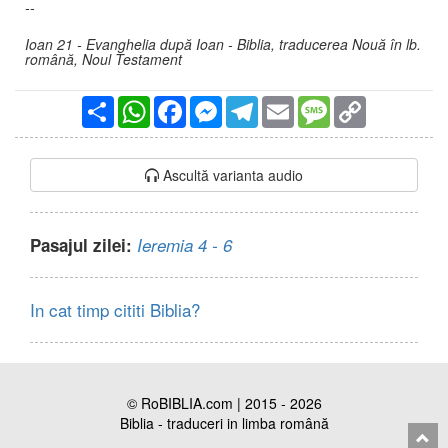
--
Ioan 21 - Evanghelia după Ioan - Biblia, traducerea Nouă în lb.
română, Noul Testament
Partajare
WhatsApp
Facebook
Messenger
Telegram
Email
Message
Copy
Link
Ascultă varianta audio
Pasajul zilei:
Ieremia 4 - 6
In cat timp cititi Biblia?
© RoBIBLIA.com | 2015 - 2026
Biblia - traduceri in limba română