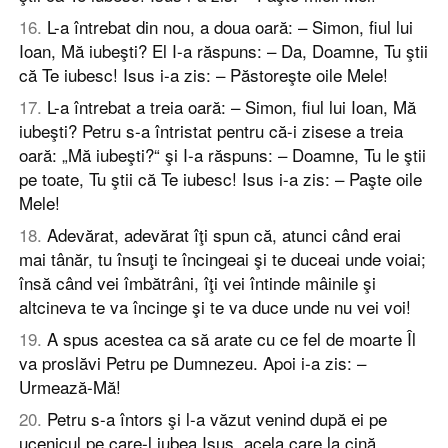
16
.
L-a întrebat din nou, a doua oară: – Simon, fiul lui
Ioan, Mă iubeşti? El I-a răspuns: – Da, Doamne, Tu ştii
că Te iubesc! Isus i-a zis: – Păstoreşte oile Mele!
17
.
L-a întrebat a treia oară: – Simon, fiul lui Ioan, Mă
iubeşti? Petru s-a întristat pentru că-i zisese a treia
oară: „Mă iubeşti?“ şi I-a răspuns: – Doamne, Tu le ştii
pe toate, Tu ştii că Te iubesc! Isus i-a zis: – Paşte oile
Mele!
18
.
Adevărat, adevărat îţi spun că, atunci când erai
mai tânăr, tu însuţi te încingeai şi te duceai unde voiai;
însă când vei îmbătrâni, îţi vei întinde mâinile şi
altcineva te va încinge şi te va duce unde nu vei voi!
19
.
A spus acestea ca să arate cu ce fel de moarte Îl
va proslăvi Petru pe Dumnezeu. Apoi i-a zis: –
Urmează-Mă!
20
.
Petru s-a întors şi l-a văzut venind după ei pe
ucenicul pe care-l iubea Isus, acela care la cină