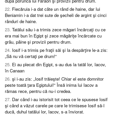
după porunca lui Faraon şi provizii pentru drum.
22
.
Fiecăruia i-a dat câte un rând de haine, dar lui
Beniamin i-a dat trei sute de şecheli de argint şi cinci
rânduri de haine.
23
.
Tatălui său i-a trimis zece măgari încărcaţi cu ce
era mai bun în Egipt şi zece măgăriţe încărcate cu
grâu, pâine şi provizii pentru drum.
24
.
Iosif i-a trimis pe fraţii săi şi la despărţire le-a zis:
„Să nu vă certaţi pe drum!“
25
.
Ei au plecat din Egipt, s-au dus la tatăl lor, Iacov,
în Canaan
26
.
şi i-au zis: „Iosif trăieşte! Chiar el este domnitor
peste toată ţara Egiptului!“ Însă inima lui Iacov a
rămas rece, pentru că nu-i credea.
27
.
Dar când i-au istorisit tot ceea ce le spusese Iosif
şi când a văzut carele pe care le trimisese Iosif să-l
ducă, duhul tatălui lor, Iacov, s-a înviorat.