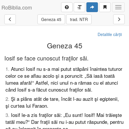
RoBiblia.com
Toggl
navig
Geneza 45
trad. NTR
Detaliile cărții
Geneza 45
Iosif se face cunoscut fraţilor săi.
1
.
Atunci Iosif nu s-a mai putut stăpâni înaintea tuturor
celor ce se aflau acolo şi a poruncit: „Să iasă toată
lumea afară!“ Astfel, nici unul n-a rămas cu el atunci
când Iosif s-a făcut cunoscut fraţilor săi.
2
.
Şi a plâns atât de tare, încât l-au auzit şi egiptenii,
şi curtea lui Faraon.
3
.
Iosif le-a zis fraţilor săi: „Eu sunt! Iosif! Mai trăieşte
tatăl meu?“ Dar fraţii săi nu i-au putut răspunde, pentru
că au înlemnit în prezenţa sa.