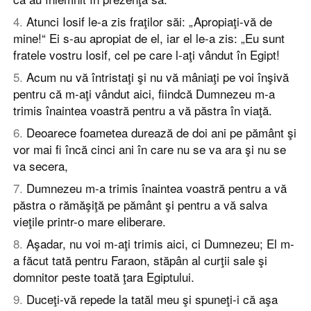
4
.
Atunci Iosif le-a zis fraţilor săi: „Apropiaţi-vă de
mine!“ Ei s-au apropiat de el, iar el le-a zis: „Eu sunt
fratele vostru Iosif, cel pe care l-aţi vândut în Egipt!
5
.
Acum nu vă întristaţi şi nu vă mâniaţi pe voi înşivă
pentru că m-aţi vândut aici, fiindcă Dumnezeu m-a
trimis înaintea voastră pentru a vă păstra în viaţă.
6
.
Deoarece foametea durează de doi ani pe pământ şi
vor mai fi încă cinci ani în care nu se va ara şi nu se
va secera,
7
.
Dumnezeu m-a trimis înaintea voastră pentru a vă
păstra o rămăşiţă pe pământ şi pentru a vă salva
vieţile printr-o mare eliberare.
8
.
Aşadar, nu voi m-aţi trimis aici, ci Dumnezeu; El m-
a făcut tată pentru Faraon, stăpân al curţii sale şi
domnitor peste toată ţara Egiptului.
9
.
Duceţi-vă repede la tatăl meu şi spuneţi-i că aşa