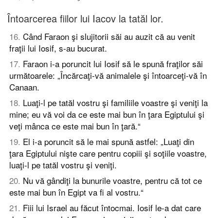
Întoarcerea fiilor lui Iacov la tatăl lor.
16
.
Când Faraon şi slujitorii săi au auzit că au venit
fraţii lui Iosif, s-au bucurat.
17
.
Faraon i-a poruncit lui Iosif să le spună fraţilor săi
următoarele: „Încărcaţi-vă animalele şi întoarceţi-vă în
Canaan.
18
.
Luaţi-l pe tatăl vostru şi familiile voastre şi veniţi la
mine; eu vă voi da ce este mai bun în ţara Egiptului şi
veţi mânca ce este mai bun în ţară.“
19
.
El i-a poruncit să le mai spună astfel: „Luaţi din
ţara Egiptului nişte care pentru copiii şi soţiile voastre,
luaţi-l pe tatăl vostru şi veniţi.
20
.
Nu vă gândiţi la bunurile voastre, pentru că tot ce
este mai bun în Egipt va fi al vostru.“
21
.
Fiii lui Israel au făcut întocmai. Iosif le-a dat care