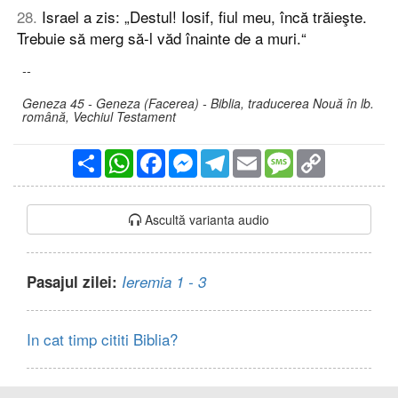
28
.
Israel a zis: „Destul! Iosif, fiul meu, încă trăieşte.
Trebuie să merg să-l văd înainte de a muri.“
--
Geneza 45 - Geneza (Facerea) - Biblia, traducerea Nouă în lb.
română, Vechiul Testament
Partajare
WhatsApp
Facebook
Messenger
Telegram
Email
Message
Copy
Link
Ascultă varianta audio
Pasajul zilei:
Ieremia 1 - 3
In cat timp cititi Biblia?