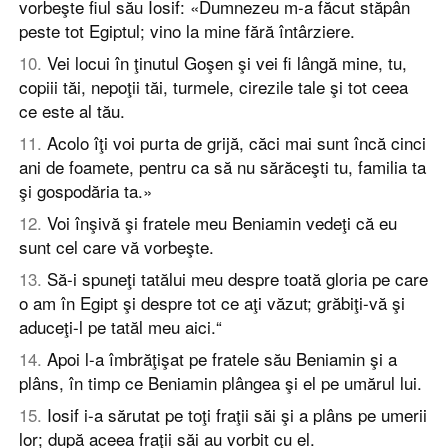
vorbeşte fiul său Iosif: «Dumnezeu m-a făcut stăpân
peste tot Egiptul; vino la mine fără întârziere.
10
.
Vei locui în ţinutul Goşen şi vei fi lângă mine, tu,
copiii tăi, nepoţii tăi, turmele, cirezile tale şi tot ceea
ce este al tău.
11
.
Acolo îţi voi purta de grijă, căci mai sunt încă cinci
ani de foamete, pentru ca să nu sărăceşti tu, familia ta
şi gospodăria ta.»
12
.
Voi înşivă şi fratele meu Beniamin vedeţi că eu
sunt cel care vă vorbeşte.
13
.
Să-i spuneţi tatălui meu despre toată gloria pe care
o am în Egipt şi despre tot ce aţi văzut; grăbiţi-vă şi
aduceţi-l pe tatăl meu aici.“
14
.
Apoi l-a îmbrăţişat pe fratele său Beniamin şi a
plâns, în timp ce Beniamin plângea şi el pe umărul lui.
15
.
Iosif i-a sărutat pe toţi fraţii săi şi a plâns pe umerii
lor; după aceea fraţii săi au vorbit cu el.