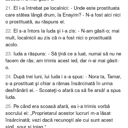
21
.
El i-a întrebat pe localnici: - Unde este prostituata
care stătea lângă drum, la Enayim? - N-a fost aici nici
o prostituată, au răspuns ei.
22
.
El s-a întors la Iuda şi i-a zis: - N-am găsit-o; mai
mult, localnicii au zis că n-a fost nici o prostituată
acolo.
23
.
Iuda a răspuns: - Să ţină ce a luat, numai să nu ne
facem de râs; am trimis acest ied, dar n-ai mai găsit-
o.
24
.
După trei luni, lui Iuda i s-a spus: - Nora ta, Tamar,
s-a prostituat şi chiar a rămas însărcinată în urma
desfrânării ei. - Scoateţi-o afară ca să fie arsă! a spus
Iuda.
25
.
Pe când era scoasă afară, ea i-a trimis vorbă
socrului ei: „Proprietarul acestor lucruri m-a lăsat
însărcinată; vezi dacă recunoşti ale cui sunt acest
sigil, şnur şi toiag.“