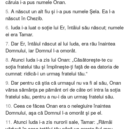
căruia i-a pus numele Onan.
5
.
A născut un alt fiu şi i-a pus numele Şela. Ea l-a
născut în Chezib.
6
.
Iuda i-a luat o soţie lui Er, întâiul său născut; numele
ei era Tamar.
7
.
Dar Er, întâiul născut al lui Iuda, era rău înaintea
Domnului, iar Domnul l-a omorât.
8
.
Atunci Iuda i-a zis lui Onan: „Căsătoreşte-te cu
soţia fratelui tău şi împlineşte-ţi faţă de ea datoria de
cumnat: ridică-i un urmaş fratelui tău.“
9
.
Dar pentru că ştia că urmaşul nu va fi al său, Onan
vărsa sămânţa pe pământ ori de câte ori intra la soţia
fratelui său, pentru a nu-i da un urmaş fratelui său.
10
.
Ceea ce făcea Onan era o nelegiuire înaintea
Domnului, aşa că Domnul l-a omorât şi pe el.
11
.
Atunci Iuda i-a zis nurorii sale, Tamar: „Rămâi
văduvă în casa tatălui tău până va creşte fiul meu