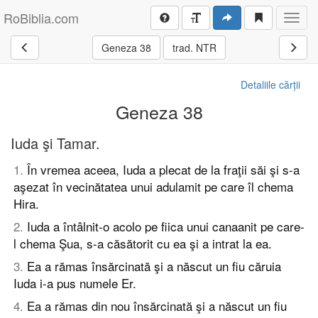
RoBiblia.com
Toggl
navig
Geneza 38
trad. NTR
Detaliile cărții
Geneza 38
Iuda şi Tamar.
1
.
În vremea aceea, Iuda a plecat de la fraţii săi şi s-a
aşezat în vecinătatea unui adulamit pe care îl chema
Hira.
2
.
Iuda a întâlnit-o acolo pe fiica unui canaanit pe care-
l chema Şua, s-a căsătorit cu ea şi a intrat la ea.
3
.
Ea a rămas însărcinată şi a născut un fiu căruia
Iuda i-a pus numele Er.
4
.
Ea a rămas din nou însărcinată şi a născut un fiu