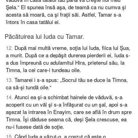
Şela.“ El spunea însă aşa, de teamă ca nu cumva şi
acesta să moară, ca şi fraţii săi. Astfel, Tamar s-a
întors în casa tatălui ei.
Păcătuirea lui Iuda cu Tamar.
12
.
După mai multă vreme, soţia lui Iuda, fiica lui Şua,
a murit. După ce a depăşit durerea pierderii ei, Iuda s-
a dus împreună cu adulamitul Hira, prietenul său, la
Timna, la cei care-i tundeau oile.
13
.
Tamarei i s-a spus: „Socrul tău se duce la Timna,
ca să-şi tundă oile.“
14
.
Atunci ea şi-a schimbat hainele de văduvă, s-a
acoperit cu un văl şi s-a înfăşurat cu un şal, apoi s-a
aşezat la intrarea în Enayim, care se află în drum spre
Timna. Îşi dăduse seama că, deşi Şela crescuse, ea
nu-i fusese dată de soţie.
15
.
Când Iuda a văzut-o, a crezut că este o