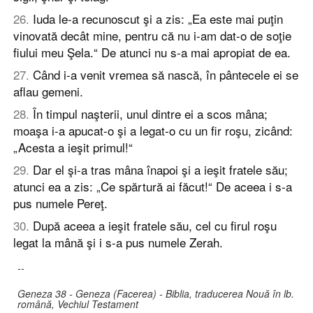
26
.
Iuda le-a recunoscut şi a zis: „Ea este mai puţin
vinovată decât mine, pentru că nu i-am dat-o de soţie
fiului meu Şela.“ De atunci nu s-a mai apropiat de ea.
27
.
Când i-a venit vremea să nască, în pântecele ei se
aflau gemeni.
28
.
În timpul naşterii, unul dintre ei a scos mâna;
moaşa i-a apucat-o şi a legat-o cu un fir roşu, zicând:
„Acesta a ieşit primul!“
29
.
Dar el şi-a tras mâna înapoi şi a ieşit fratele său;
atunci ea a zis: „Ce spărtură ai făcut!“ De aceea i s-a
pus numele Pereţ.
30
.
După aceea a ieşit fratele său, cel cu firul roşu
legat la mână şi i s-a pus numele Zerah.
--
Geneza 38 - Geneza (Facerea) - Biblia, traducerea Nouă în lb.
română, Vechiul Testament