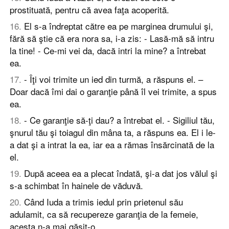
prostituată, pentru că avea faţa acoperită.
16
.
El s-a îndreptat către ea pe marginea drumului şi,
fără să ştie că era nora sa, i-a zis: - Lasă-mă să intru
la tine! - Ce-mi vei da, dacă intri la mine? a întrebat
ea.
17
.
- Îţi voi trimite un ied din turmă, a răspuns el. –
Doar dacă îmi dai o garanţie până îl vei trimite, a spus
ea.
18
.
- Ce garanţie să-ţi dau? a întrebat el. - Sigiliul tău,
şnurul tău şi toiagul din mâna ta, a răspuns ea. El i le-
a dat şi a intrat la ea, iar ea a rămas însărcinată de la
el.
19
.
După aceea ea a plecat îndată, şi-a dat jos vălul şi
s-a schimbat în hainele de văduvă.
20
.
Când Iuda a trimis iedul prin prietenul său
adulamit, ca să recupereze garanţia de la femeie,
acesta n-a mai găsit-o.