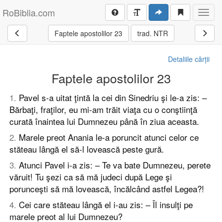
RoBiblia.com
Toggl
navig
Faptele apostolilor 23
trad. NTR
Detaliile cărții
Faptele apostolilor 23
1
.
Pavel s-a uitat ţintă la cei din Sinedriu şi le-a zis: –
Bărbaţi, fraţilor, eu mi-am trăit viaţa cu o conştiinţă
curată înaintea lui Dumnezeu până în ziua aceasta.
2
.
Marele preot Anania le-a poruncit atunci celor ce
stăteau lângă el să-l lovească peste gură.
3
.
Atunci Pavel i-a zis: – Te va bate Dumnezeu, perete
văruit! Tu şezi ca să mă judeci după Lege şi
porunceşti să mă lovească, încălcând astfel Legea?!
4
.
Cei care stăteau lângă el i-au zis: – Îl insulţi pe
marele preot al lui Dumnezeu?