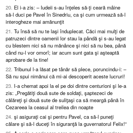
20
.
El i-a zis: – Iudeii s-au înţeles să-ţi ceară mâine
să-l duci pe Pavel în Sinedriu, ca şi cum urmează să-l
interogheze mai amănunţit
21
.
Tu însă să nu te laşi înduplecat. Căci mai mulţi de
patruzeci dintre oamenii lor stau la pândă şi s-au legat
cu blestem nici să nu mănânce şi nici să nu bea, până
când nu-l vor omorî; iar acum sunt gata şi aşteaptă
aprobare de la tine!
22
.
Tribunul l-a lăsat pe tânăr să plece, poruncindu-i: –
Să nu spui nimănui că mi-ai descoperit aceste lucruri!
23
.
I-a chemat apoi la el pe doi dintre centurioni şi le-a
zis: „Pregătiţi două sute de soldaţi, şaptezeci de
călăreţi şi două sute de suliţaşi ca să meargă până în
Cezareea la ceasul al treilea din noapte
24
.
şi asiguraţi cai şi pentru Pavel, ca să-l puneţi
călare şi să-l duceţi în siguranţă la guvernatorul Felix!“