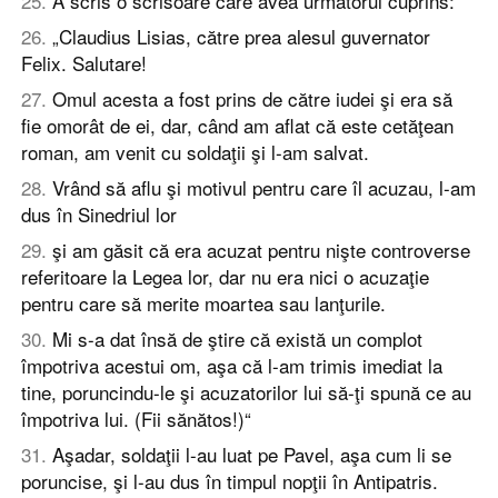
25
.
A scris o scrisoare care avea următorul cuprins:
26
.
„Claudius Lisias, către prea alesul guvernator
Felix. Salutare!
27
.
Omul acesta a fost prins de către iudei şi era să
fie omorât de ei, dar, când am aflat că este cetăţean
roman, am venit cu soldaţii şi l-am salvat.
28
.
Vrând să aflu şi motivul pentru care îl acuzau, l-am
dus în Sinedriul lor
29
.
şi am găsit că era acuzat pentru nişte controverse
referitoare la Legea lor, dar nu era nici o acuzaţie
pentru care să merite moartea sau lanţurile.
30
.
Mi s-a dat însă de ştire că există un complot
împotriva acestui om, aşa că l-am trimis imediat la
tine, poruncindu-le şi acuzatorilor lui să-ţi spună ce au
împotriva lui. (Fii sănătos!)“
31
.
Aşadar, soldaţii l-au luat pe Pavel, aşa cum li se
poruncise, şi l-au dus în timpul nopţii în Antipatris.