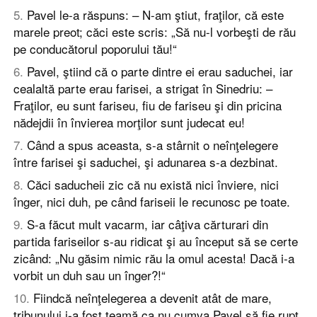
5
.
Pavel le-a răspuns: – N-am ştiut, fraţilor, că este
marele preot; căci este scris: „Să nu-l vorbeşti de rău
pe conducătorul poporului tău!“
6
.
Pavel, ştiind că o parte dintre ei erau saduchei, iar
cealaltă parte erau farisei, a strigat în Sinedriu: –
Fraţilor, eu sunt fariseu, fiu de fariseu şi din pricina
nădejdii în învierea morţilor sunt judecat eu!
7
.
Când a spus aceasta, s-a stârnit o neînţelegere
între farisei şi saduchei, şi adunarea s-a dezbinat.
8
.
Căci saducheii zic că nu există nici înviere, nici
înger, nici duh, pe când fariseii le recunosc pe toate.
9
.
S-a făcut mult vacarm, iar câţiva cărturari din
partida fariseilor s-au ridicat şi au început să se certe
zicând: „Nu găsim nimic rău la omul acesta! Dacă i-a
vorbit un duh sau un înger?!“
10
.
Fiindcă neînţelegerea a devenit atât de mare,
tribunului i-a fost teamă ca nu cumva Pavel să fie rupt