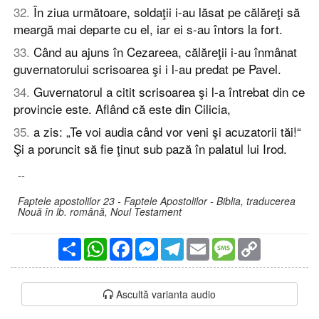
32
.
În ziua următoare, soldaţii i-au lăsat pe călăreţi să
meargă mai departe cu el, iar ei s-au întors la fort.
33
.
Când au ajuns în Cezareea, călăreţii i-au înmânat
guvernatorului scrisoarea şi i l-au predat pe Pavel.
34
.
Guvernatorul a citit scrisoarea şi l-a întrebat din ce
provincie este. Aflând că este din Cilicia,
35
.
a zis: „Te voi audia când vor veni şi acuzatorii tăi!“
Şi a poruncit să fie ţinut sub pază în palatul lui Irod.
--
Faptele apostolilor 23 - Faptele Apostolilor - Biblia, traducerea
Nouă în lb. română, Noul Testament
Partajare
WhatsApp
Facebook
Messenger
Telegram
Email
Message
Copy
Link
Ascultă varianta audio