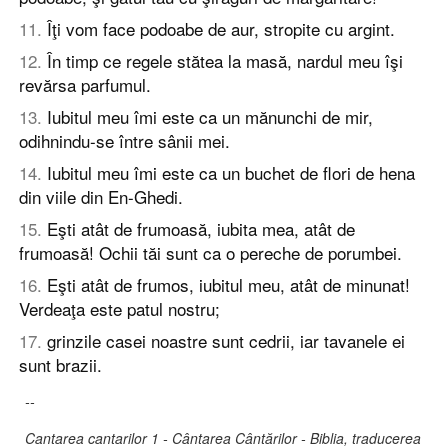
11
.
Îţi vom face podoabe de aur, stropite cu argint.
12
.
În timp ce regele stătea la masă, nardul meu îşi
revărsa parfumul.
13
.
Iubitul meu îmi este ca un mănunchi de mir,
odihnindu-se între sânii mei.
14
.
Iubitul meu îmi este ca un buchet de flori de hena
din viile din En-Ghedi.
15
.
Eşti atât de frumoasă, iubita mea, atât de
frumoasă! Ochii tăi sunt ca o pereche de porumbei.
16
.
Eşti atât de frumos, iubitul meu, atât de minunat!
Verdeaţa este patul nostru;
17
.
grinzile casei noastre sunt cedrii, iar tavanele ei
sunt brazii.
--
Cantarea cantarilor 1 - Cântarea Cântărilor - Biblia, traducerea