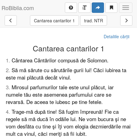
RoBiblia.com
Toggl
navig
Cantarea cantarilor 1
trad. NTR
Detaliile cărții
Cantarea cantarilor 1
1
.
Cântarea Cântărilor compusă de Solomon.
2
.
Să mă sărute cu sărutările gurii lui! Căci iubirea ta
este mai plăcută decât vinul.
3
.
Mirosul parfumurilor tale este unul plăcut, iar
numele tău este asemenea parfumului care se
revarsă. De aceea te iubesc pe tine fetele.
4
.
Trage-mă după tine! Să fugim împreună! Fie ca
regele să mă ducă în odăile lui. Ne vom bucura şi ne
vom desfăta cu tine şi îţi vom elogia dezmierdările mai
mult ca vinul, căci meriţi să fii iubit.