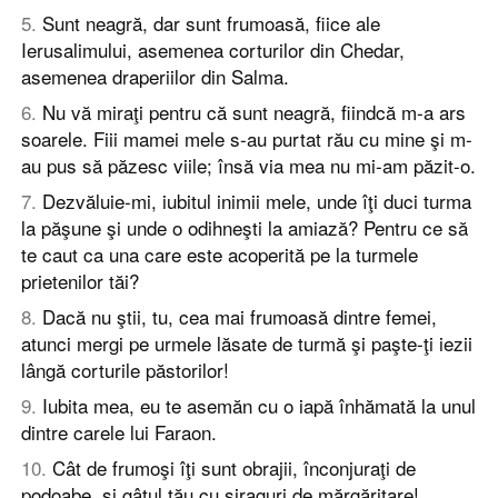
5
.
Sunt neagră, dar sunt frumoasă, fiice ale
Ierusalimului, asemenea corturilor din Chedar,
asemenea draperiilor din Salma.
6
.
Nu vă miraţi pentru că sunt neagră, fiindcă m-a ars
soarele. Fiii mamei mele s-au purtat rău cu mine şi m-
au pus să păzesc viile; însă via mea nu mi-am păzit-o.
7
.
Dezvăluie-mi, iubitul inimii mele, unde îţi duci turma
la păşune şi unde o odihneşti la amiază? Pentru ce să
te caut ca una care este acoperită pe la turmele
prietenilor tăi?
8
.
Dacă nu ştii, tu, cea mai frumoasă dintre femei,
atunci mergi pe urmele lăsate de turmă şi paşte-ţi iezii
lângă corturile păstorilor!
9
.
Iubita mea, eu te asemăn cu o iapă înhămată la unul
dintre carele lui Faraon.
10
.
Cât de frumoşi îţi sunt obrajii, înconjuraţi de
podoabe, şi gâtul tău cu şiraguri de mărgăritare!