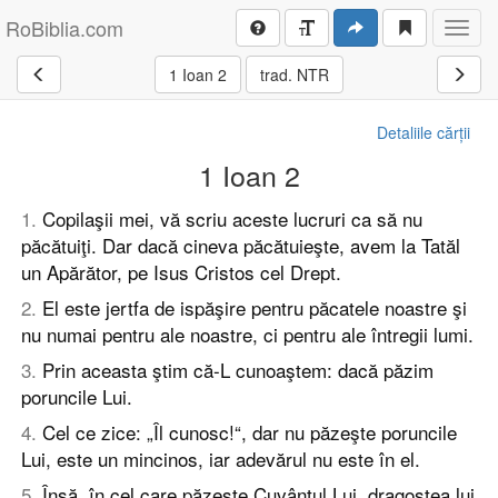
RoBiblia.com
Toggl
navig
1 Ioan 2
trad. NTR
Detaliile cărții
1 Ioan 2
1
.
Copilaşii mei, vă scriu aceste lucruri ca să nu
păcătuiţi. Dar dacă cineva păcătuieşte, avem la Tatăl
un Apărător, pe Isus Cristos cel Drept.
2
.
El este jertfa de ispăşire pentru păcatele noastre şi
nu numai pentru ale noastre, ci pentru ale întregii lumi.
3
.
Prin aceasta ştim că-L cunoaştem: dacă păzim
poruncile Lui.
4
.
Cel ce zice: „Îl cunosc!“, dar nu păzeşte poruncile
Lui, este un mincinos, iar adevărul nu este în el.
5
.
Însă, în cel care păzeşte Cuvântul Lui, dragostea lui