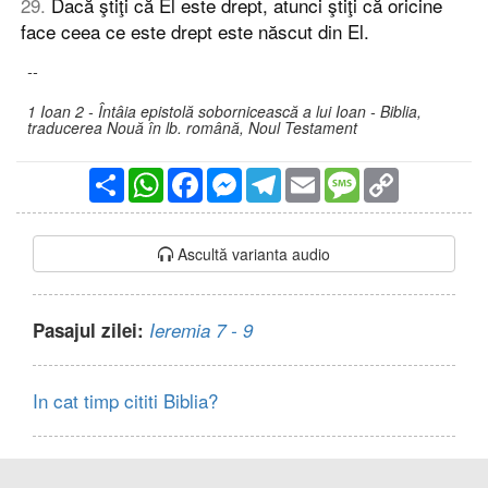
29
.
Dacă ştiţi că El este drept, atunci ştiţi că oricine
face ceea ce este drept este născut din El.
--
1 Ioan 2 - Întâia epistolă sobornicească a lui Ioan - Biblia,
traducerea Nouă în lb. română, Noul Testament
Partajare
WhatsApp
Facebook
Messenger
Telegram
Email
Message
Copy
Link
Ascultă varianta audio
Pasajul zilei:
Ieremia 7 - 9
In cat timp cititi Biblia?