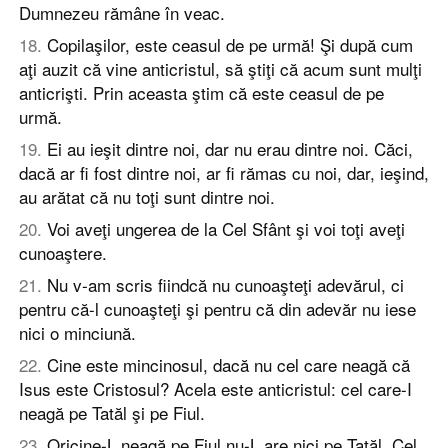
Dumnezeu rămâne în veac.
18
.
Copilaşilor, este ceasul de pe urmă! Şi după cum
aţi auzit că vine anticristul, să ştiţi că acum sunt mulţi
anticrişti. Prin aceasta ştim că este ceasul de pe
urmă.
19
.
Ei au ieşit dintre noi, dar nu erau dintre noi. Căci,
dacă ar fi fost dintre noi, ar fi rămas cu noi, dar, ieşind,
au arătat că nu toţi sunt dintre noi.
20
.
Voi aveţi ungerea de la Cel Sfânt şi voi toţi aveţi
cunoaştere.
21
.
Nu v-am scris fiindcă nu cunoaşteţi adevărul, ci
pentru că-l cunoaşteţi şi pentru că din adevăr nu iese
nici o minciună.
22
.
Cine este mincinosul, dacă nu cel care neagă că
Isus este Cristosul? Acela este anticristul: cel care-I
neagă pe Tatăl şi pe Fiul.
23
.
Oricine-L neagă pe Fiul nu-L are nici pe Tatăl. Cel