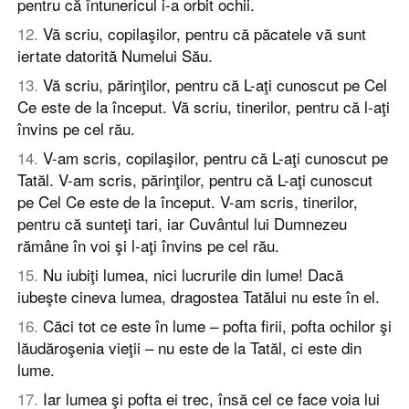
pentru că întunericul i-a orbit ochii.
12
.
Vă scriu, copilaşilor, pentru că păcatele vă sunt
iertate datorită Numelui Său.
13
.
Vă scriu, părinţilor, pentru că L-aţi cunoscut pe Cel
Ce este de la început. Vă scriu, tinerilor, pentru că l-aţi
învins pe cel rău.
14
.
V-am scris, copilaşilor, pentru că L-aţi cunoscut pe
Tatăl. V-am scris, părinţilor, pentru că L-aţi cunoscut
pe Cel Ce este de la început. V-am scris, tinerilor,
pentru că sunteţi tari, iar Cuvântul lui Dumnezeu
rămâne în voi şi l-aţi învins pe cel rău.
15
.
Nu iubiţi lumea, nici lucrurile din lume! Dacă
iubeşte cineva lumea, dragostea Tatălui nu este în el.
16
.
Căci tot ce este în lume – pofta firii, pofta ochilor şi
lăudăroşenia vieţii – nu este de la Tatăl, ci este din
lume.
17
.
Iar lumea şi pofta ei trec, însă cel ce face voia lui