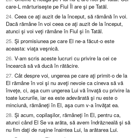
care-L mărturiseşte pe Fiul Îl are şi pe Tatăl.
24
.
Ceea ce aţi auzit de la început, să rămână în voi.
Dacă rămâne în voi ceea ce aţi auzit de la început,
atunci şi voi veţi rămâne în Fiul şi în Tatăl.
25
.
Şi promisiunea pe care El ne-a făcut-o este
aceasta: viaţa veşnică.
26
.
V-am scris aceste lucruri cu privire la cei ce
încearcă să vă ducă în rătăcire.
27
.
Cât despre voi, ungerea pe care aţi primit-o de la
El rămâne în voi şi nu aveţi nevoie ca cineva să vă
înveţe, ci, aşa cum ungerea Lui vă învaţă cu privire la
toate lucrurile, iar ea este adevărată şi nu este o
minciună, rămâneţi în El, aşa cum v-a învăţat ea.
28
.
Şi acum, copilaşilor, rămâneţi în El, pentru ca,
atunci când El Se va arăta, să avem îndrăzneală şi să
nu fim daţi de ruşine înaintea Lui, la arătarea Lui.