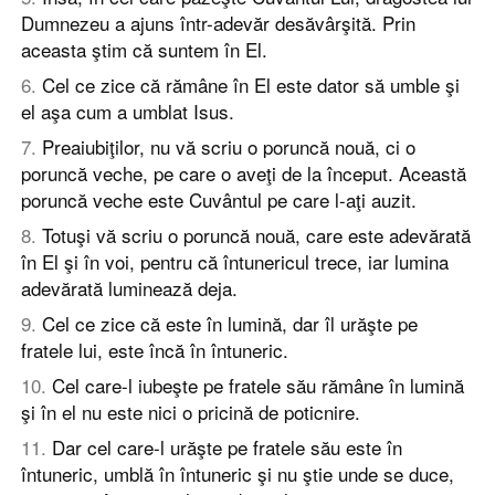
Dumnezeu a ajuns într-adevăr desăvârşită. Prin
aceasta ştim că suntem în El.
6
.
Cel ce zice că rămâne în El este dator să umble şi
el aşa cum a umblat Isus.
7
.
Preaiubiţilor, nu vă scriu o poruncă nouă, ci o
poruncă veche, pe care o aveţi de la început. Această
poruncă veche este Cuvântul pe care l-aţi auzit.
8
.
Totuşi vă scriu o poruncă nouă, care este adevărată
în El şi în voi, pentru că întunericul trece, iar lumina
adevărată luminează deja.
9
.
Cel ce zice că este în lumină, dar îl urăşte pe
fratele lui, este încă în întuneric.
10
.
Cel care-l iubeşte pe fratele său rămâne în lumină
şi în el nu este nici o pricină de poticnire.
11
.
Dar cel care-l urăşte pe fratele său este în
întuneric, umblă în întuneric şi nu ştie unde se duce,