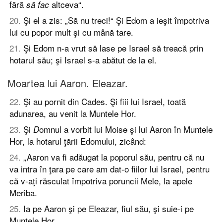
fără
altceva“.
să fac
20
.
Şi el a zis: „Să nu treci!“ Şi Edom a ieşit împotriva
lui cu popor mult şi cu mână tare.
21
.
Şi Edom n-a vrut să lase pe Israel să treacă prin
hotarul său; şi Israel s-a abătut de la el.
Moartea lui Aaron. Eleazar.
22
.
Şi au pornit din Cades. Şi fiii lui Israel, toată
adunarea, au venit la Muntele Hor.
23
.
Şi
omnul a vorbit lui Moise şi lui Aaron în Muntele
D
Hor, la hotarul ţării Edomului, zicând:
24
.
„Aaron va fi adăugat la poporul său, pentru că nu
va intra în ţara pe care am dat-o fiilor lui Israel, pentru
că v-aţi răsculat împotriva poruncii Mele, la apele
Meriba.
25
.
Ia pe Aaron şi pe Eleazar, fiul său, şi suie-i pe
Muntele Hor.