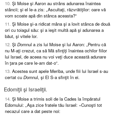
10
.
Şi Moise şi Aaron au strâns adunarea înaintea
stâncii; şi el le-a zis: „Ascultaţi, răzvrătiţilor: oare vă
vom scoate apă din stânca aceasta?“
11
.
Şi Moise şi-a ridicat mâna şi a lovit stânca de două
ori cu toiagul său: şi a ieşit multă apă şi adunarea a
băut, şi vitele lor.
12
.
Şi
omnul a zis lui Moise şi lui Aaron: „Pentru că
D
nu M-aţi crezut, ca să Mă sfinţiţi înaintea ochilor fiilor
lui Israel, de aceea nu voi veţi duce această adunare
în ţara pe care le-am dat-o“.
13
.
Acestea sunt apele Meriba, unde fiii lui Israel s-au
certat cu
omnul, şi El S-a sfinţit în ei.
D
Edomiţii şi Israeliţii.
14
.
Şi Moise a trimis soli de la Cades la împăratul
Edomului: „Aşa zice fratele tău Israel: «Cunoşti tot
necazul care a dat peste noi: