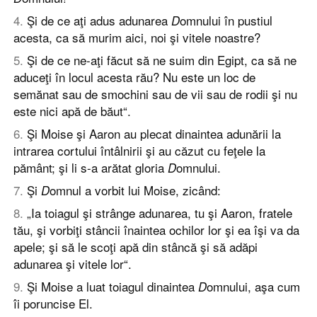
4
.
Şi de ce aţi adus adunarea
omnului în pustiul
D
acesta, ca să murim aici, noi şi vitele noastre?
5
.
Şi de ce ne-aţi făcut să ne suim din Egipt, ca să ne
aduceţi în locul acesta rău? Nu este un loc de
semănat sau de smochini sau de vii sau de rodii şi nu
este nici apă de băut“.
6
.
Şi Moise şi Aaron au plecat dinaintea adunării la
intrarea cortului întâlnirii şi au căzut cu feţele la
pământ; şi li s-a arătat gloria
omnului.
D
7
.
Şi
omnul a vorbit lui Moise, zicând:
D
8
.
„Ia toiagul şi strânge adunarea, tu şi Aaron, fratele
tău, şi vorbiţi stâncii înaintea ochilor lor şi ea îşi va da
apele; şi să le scoţi apă din stâncă şi să adăpi
adunarea şi vitele lor“.
9
.
Şi Moise a luat toiagul dinaintea
omnului, aşa cum
D
îi poruncise El.