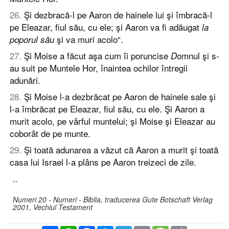
26
.
Şi dezbracă-l pe Aaron de hainele lui şi îmbracă-l
pe Eleazar, fiul său, cu ele; şi Aaron va fi adăugat
la
şi va muri acolo“.
poporul său
27
.
Şi Moise a făcut aşa cum îi poruncise
omnul şi s-
D
au suit pe Muntele Hor, înaintea ochilor întregii
adunări.
28
.
Şi Moise l-a dezbrăcat pe Aaron de hainele sale şi
l-a îmbrăcat pe Eleazar, fiul său, cu ele. Şi Aaron a
murit acolo, pe vârful muntelui; şi Moise şi Eleazar au
coborât de pe munte.
29
.
Şi toată adunarea a văzut că Aaron a murit şi toată
casa lui Israel l-a plâns pe Aaron treizeci de zile.
--
Numeri 20 - Numeri - Biblia, traducerea Gute Botschaft Verlag
2001, Vechiul Testament