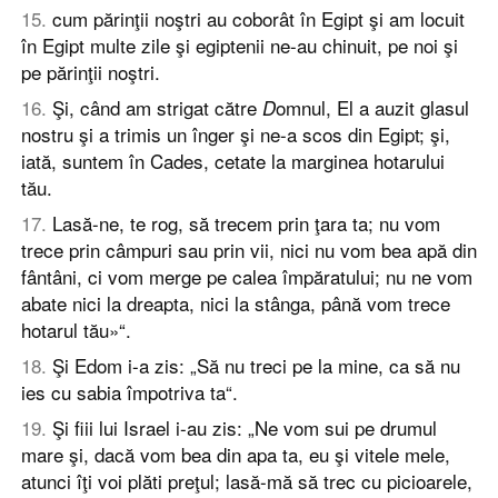
15
.
cum părinţii noştri au coborât în Egipt şi am locuit
în Egipt multe zile şi egiptenii ne-au chinuit, pe noi şi
pe părinţii noştri.
16
.
Şi, când am strigat către
omnul, El a auzit glasul
D
nostru şi a trimis un înger şi ne-a scos din Egipt; şi,
iată, suntem în Cades, cetate la marginea hotarului
tău.
17
.
Lasă-ne, te rog, să trecem prin ţara ta; nu vom
trece prin câmpuri sau prin vii, nici nu vom bea apă din
fântâni, ci vom merge pe calea împăratului; nu ne vom
abate nici la dreapta, nici la stânga, până vom trece
hotarul tău»“.
18
.
Şi Edom i-a zis: „Să nu treci pe la mine, ca să nu
ies cu sabia împotriva ta“.
19
.
Şi fiii lui Israel i-au zis: „Ne vom sui pe drumul
mare şi, dacă vom bea din apa ta, eu şi vitele mele,
atunci îţi voi plăti preţul; lasă-mă să trec cu picioarele,