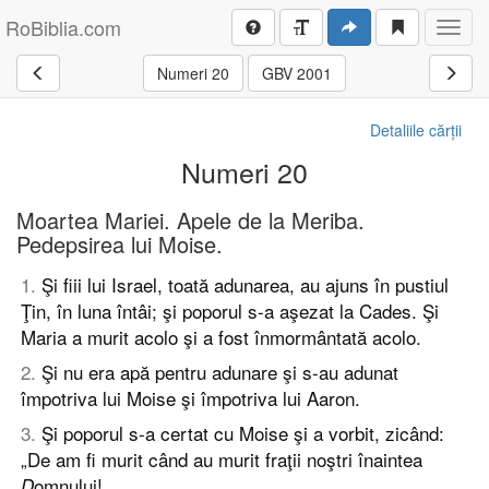
RoBiblia.com
Toggl
navig
Numeri 20
GBV 2001
Detaliile cărții
Numeri 20
Moartea Mariei. Apele de la Meriba.
Pedepsirea lui Moise.
1
.
Şi fiii lui Israel, toată adunarea, au ajuns în pustiul
Ţin, în luna întâi; şi poporul s-a aşezat la Cades. Şi
Maria a murit acolo şi a fost înmormântată acolo.
2
.
Şi nu era apă pentru adunare şi s-au adunat
împotriva lui Moise şi împotriva lui Aaron.
3
.
Şi poporul s-a certat cu Moise şi a vorbit, zicând:
„De am fi murit când au murit fraţii noştri înaintea
omnului!
D