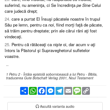
suferind, nu ameninţa, ci Se încredinţa
Celui
pe Sine
care judecă drept;
24
.
care a purtat El Însuşi păcatele noastre în trupul
Său pe lemn, pentru ca
, fiind morţi faţă de păcate,
noi
să trăim pentru dreptate; prin ale cărui răni aţi fost
vindecaţi.
25
.
Pentru că rătăceaţi ca
oi, dar acum v-aţi
nişte
întors la Păstorul şi Supraveghetorul sufletelor
voastre.
--
1 Petru 2 - Întâia epistolă sobornicească a lui Petru - Biblia,
traducerea Gute Botschaft Verlag 2001, Noul Testament
Partajare
WhatsApp
Facebook
Messenger
Telegram
Email
Message
Copy
Link
Ascultă varianta audio