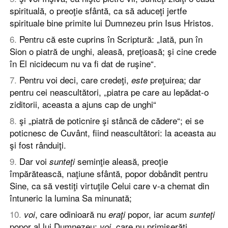
spirituală, o preoţie sfântă, ca să aduceţi jertfe
spirituale bine primite lui Dumnezeu prin Isus Hristos.
6
.
Pentru că este cuprins în Scriptură: „Iată, pun în
Sion o piatră de unghi, aleasă, preţioasă; şi cine crede
în El nicidecum nu va fi dat de ruşine“.
7
.
Pentru voi deci, care credeţi,
preţuirea; dar
este
pentru cei neascultători, „piatra pe care au lepădat-o
ziditorii, aceasta a ajuns cap de unghi“
8
.
şi „piatră de poticnire şi stâncă de cădere“; ei se
poticnesc de Cuvânt, fiind neascultători: la aceasta au
şi fost rânduiţi.
9
.
Dar voi
seminţie aleasă, preoţie
sunteţi
împărătească, naţiune sfântă, popor dobândit pentru
Sine, ca să vestiţi virtuţile Celui care v-a chemat din
întuneric la lumina Sa minunată;
10
.
, care odinioară nu
popor, iar acum
voi
eraţi
sunteţi
popor al lui Dumnezeu;
, care nu primiserăţi
voi