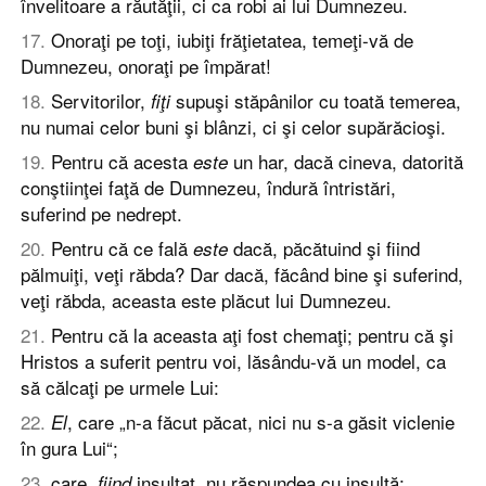
învelitoare a răutăţii, ci ca robi ai lui Dumnezeu.
17
.
Onoraţi pe toţi, iubiţi frăţietatea, temeţi-vă de
Dumnezeu, onoraţi pe împărat!
18
.
Servitorilor,
supuşi stăpânilor cu toată temerea,
fiţi
nu numai celor buni şi blânzi, ci şi celor supărăcioşi.
19
.
Pentru că acesta
un har, dacă cineva, datorită
este
conştiinţei faţă de Dumnezeu, îndură întristări,
suferind pe nedrept.
20
.
Pentru că ce fală
dacă, păcătuind şi fiind
este
pălmuiţi, veţi răbda? Dar dacă, făcând bine şi suferind,
veţi răbda, aceasta este plăcut lui Dumnezeu.
21
.
Pentru că la aceasta aţi fost chemaţi; pentru că şi
Hristos a suferit pentru voi, lăsându-vă un model, ca
să călcaţi pe urmele Lui:
22
.
, care „n-a făcut păcat, nici nu s-a găsit viclenie
El
în gura Lui“;
23
.
care,
insultat, nu răspundea cu insultă;
fiind