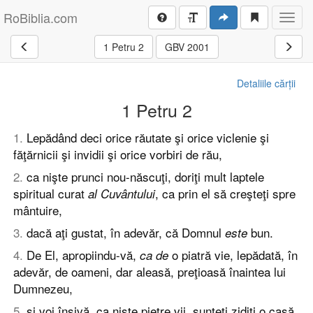
RoBiblia.com
Toggl
navig
1 Petru 2
GBV 2001
Detaliile cărții
1 Petru 2
1
.
Lepădând deci orice răutate şi orice viclenie şi
făţărnicii şi invidii şi orice vorbiri de rău,
2
.
ca nişte prunci nou-născuţi, doriţi mult laptele
spiritual curat
, ca prin el să creşteţi spre
al Cuvântului
mântuire,
3
.
dacă aţi gustat, în adevăr, că Domnul
bun.
este
4
.
De El, apropiindu-vă,
o piatră vie, lepădată, în
ca de
adevăr, de oameni, dar aleasă, preţioasă înaintea lui
Dumnezeu,
5
.
şi voi înşivă, ca nişte pietre vii, sunteţi zidiţi o casă