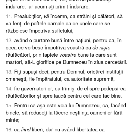
îndurare, iar acum aţi primit îndurare.
11
.
Preaiubiţilor,
îndemn, ca străini şi călători, să
vă
vă feriţi de poftele carnale ca de unele care se
războiesc împotriva sufletului,
12
.
având o purtare bună între naţiuni, pentru ca, în
ceea ce vorbesc împotriva voastră ca
de nişte
răufăcători, prin faptele
bune la care sunt
voastre
martori, să-L glorifice pe Dumnezeu în ziua cercetării.
13
.
Fiţi supuşi deci, pentru Domnul, oricărei instituţii
omeneşti, fie împăratului, ca autoritate supremă,
14
.
fie guvernatorilor, ca trimişi de el spre pedepsirea
răufăcătorilor şi spre laudă pentru cei care fac bine.
15
.
Pentru că aşa este voia lui Dumnezeu, ca, făcând
binele, să reduceţi la tăcere neştiinţa oamenilor fără
minte;
16
.
ca
liberi, dar nu având libertatea ca
fiind