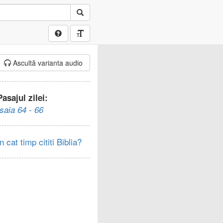
Ascultă varianta audio
Pasajul zilei:
Isaia 64 - 66
In cat timp cititi Biblia?