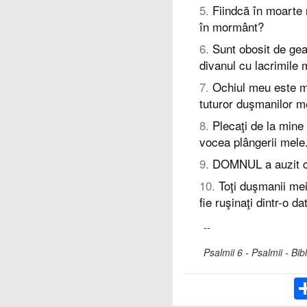
5
.
Fiindcă în moarte 
în mormânt?
6
.
Sunt obosit de gea
divanul cu lacrimile 
7
.
Ochiul meu este mi
tuturor duşmanilor m
8
.
Plecaţi de la mine 
vocea plângerii mele
9
.
DOMNUL a auzit c
10
.
Toţi duşmanii mei 
fie ruşinaţi dintr-o da
--
Psalmii 6 - Psalmii - B