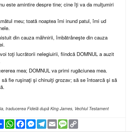
nu este amintire despre tine; cine îţi va da mulţumiri
mătul meu; toată noaptea îmi inund patul, îmi ud
mele.
stuit din cauza mâhnirii, îmbătrâneşte din cauza
ei.
voi toţi lucrătorii nelegiuirii, fiindcă DOMNUL a auzit
.
ererea mea; DOMNUL va primi rugăciunea mea.
să fie ruşinaţi şi chinuiţi grozav; să se întoarcă şi să
tă.
iblia, traducerea Fidelă după King James, Vechiul Testament
Partajare
WhatsApp
Facebook
Messenger
Telegram
Email
Message
Copy
Link