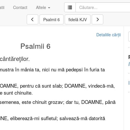
tii
Contact
Altele
Psalmii 6
fidelă KJV
Detaliile cărții
Psalmii 6
ântăreţilor.
tra în mânia ta, nici nu mă pedepsi în furia ta
 DOAMNE, pentru că sunt slab; DOAMNE, vindecă-mă,
e sunt chinuite.
asemenea, este chinuit grozav; dar tu, DOAMNE, până
NE, eliberează-mi sufletul; salvează-mă datorită