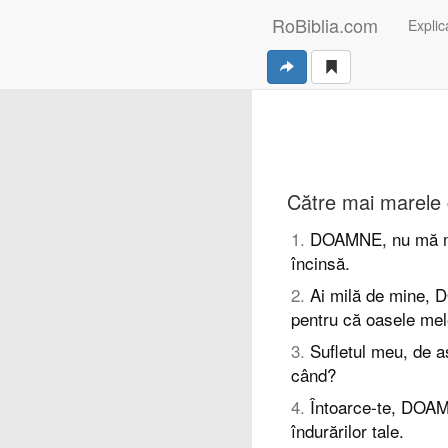
RoBiblia.com
Explica
Către mai marele c
1
.
DOAMNE, nu mă mus
încinsă.
2
.
Ai milă de mine,
pentru că oasele mel
3
.
Sufletul meu, de 
când?
4
.
Întoarce-te, DOAM
îndurărilor tale.