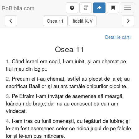
RoBiblia.com
Toggl
navig
Osea 11
fidelă KJV
Detaliile cărții
Osea 11
1
.
Când Israel era copil, l-am iubit, şi am chemat pe
fiul meu din Egipt.
2
.
Precum ei i-au chemat, astfel au plecat de la ei; au
sacrificat Baalilor şi au ars tămâie chipurilor cioplite.
3
.
Pe Efraim l-am învăţat de asemenea să meargă,
luându-i de braţe; dar nu au cunoscut că eu i-am
vindecat.
4
.
I-am tras cu funii omeneşti, cu legături de iubire; şi
le-am fost asemenea celor ce ridică jugul de pe fălcile
lor şi le-am pus mâncare.