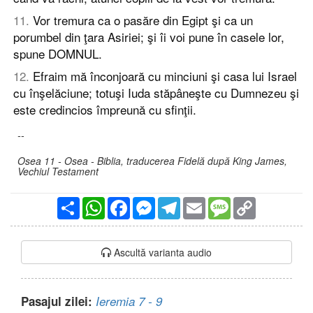
11
.
Vor tremura ca o pasăre din Egipt şi ca un
porumbel din ţara Asiriei; şi îi voi pune în casele lor,
spune DOMNUL.
12
.
Efraim mă înconjoară cu minciuni şi casa lui Israel
cu înşelăciune; totuşi Iuda stăpâneşte cu Dumnezeu şi
este credincios împreună cu sfinţii.
--
Osea 11 - Osea - Biblia, traducerea Fidelă după King James,
Vechiul Testament
Partajare
WhatsApp
Facebook
Messenger
Telegram
Email
Message
Copy
Link
Ascultă varianta audio
Pasajul zilei:
Ieremia 7 - 9