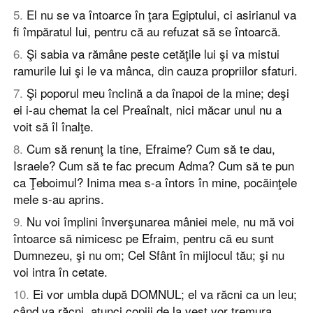
5
.
El nu se va întoarce în ţara Egiptului, ci asirianul va
fi împăratul lui, pentru că au refuzat să se întoarcă.
6
.
Şi sabia va rămâne peste cetăţile lui şi va mistui
ramurile lui şi le va mânca, din cauza propriilor sfaturi.
7
.
Şi poporul meu înclină a da înapoi de la mine; deşi
ei i-au chemat la cel Preaînalt, nici măcar unul nu a
voit să îl înalţe.
8
.
Cum să renunţ la tine, Efraime? Cum să te dau,
Israele? Cum să te fac precum Adma? Cum să te pun
ca Ţeboimul? Inima mea s-a întors în mine, pocăinţele
mele s-au aprins.
9
.
Nu voi împlini înverşunarea mâniei mele, nu mă voi
întoarce să nimicesc pe Efraim, pentru că eu sunt
Dumnezeu, şi nu om; Cel Sfânt în mijlocul tău; şi nu
voi intra în cetate.
10
.
Ei vor umbla după DOMNUL; el va răcni ca un leu;
când va răcni, atunci copiii de la vest vor tremura.