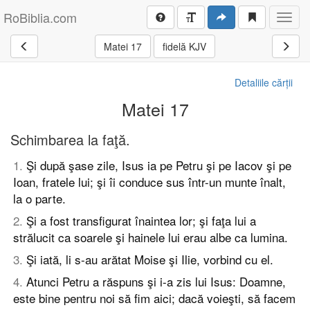
RoBiblia.com
Toggl
navig
Matei 17
fidelă KJV
Detaliile cărții
Matei 17
Schimbarea la faţă.
1
.
Şi după şase zile, Isus ia pe Petru şi pe Iacov şi pe
Ioan, fratele lui; şi îi conduce sus într-un munte înalt,
la o parte.
2
.
Şi a fost transfigurat înaintea lor; şi faţa lui a
strălucit ca soarele şi hainele lui erau albe ca lumina.
3
.
Şi iată, li s-au arătat Moise şi Ilie, vorbind cu el.
4
.
Atunci Petru a răspuns şi i-a zis lui Isus: Doamne,
este bine pentru noi să fim aici; dacă voieşti, să facem