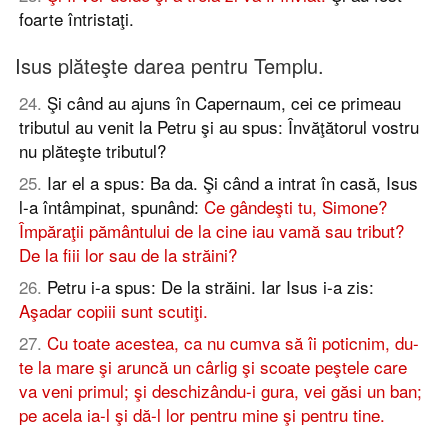
foarte întristaţi.
Isus plăteşte darea pentru Templu.
24
.
Şi când au ajuns în Capernaum, cei ce primeau
tributul au venit la Petru şi au spus: Învăţătorul vostru
nu plăteşte tributul?
25
.
Iar el a spus: Ba da. Şi când a intrat în casă, Isus
l-a întâmpinat, spunând:
Ce gândeşti tu, Simone?
Împăraţii pământului de la cine iau vamă sau tribut?
De la fiii lor sau de la străini?
26
.
Petru i-a spus: De la străini. Iar Isus i-a zis:
Aşadar copiii sunt scutiţi.
27
.
Cu toate acestea, ca nu cumva să îi poticnim, du-
te la mare şi aruncă un cârlig şi scoate peştele care
va veni primul; şi deschizându-i gura, vei găsi un ban;
pe acela ia-l şi dă-l lor pentru mine şi pentru tine.