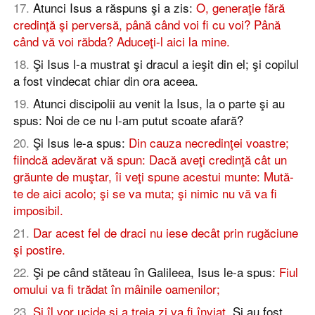
17
.
Atunci Isus a răspuns şi a zis:
O, generaţie fără
credinţă şi perversă, până când voi fi cu voi? Până
când vă voi răbda? Aduceţi-l aici la mine.
18
.
Şi Isus l-a mustrat şi dracul a ieşit din el; şi copilul
a fost vindecat chiar din ora aceea.
19
.
Atunci discipolii au venit la Isus, la o parte şi au
spus: Noi de ce nu l-am putut scoate afară?
20
.
Şi Isus le-a spus:
Din cauza necredinţei voastre;
fiindcă adevărat vă spun: Dacă aveţi credinţă cât un
grăunte de muştar, îi veţi spune acestui munte: Mută-
te de aici acolo; şi se va muta; şi nimic nu vă va fi
imposibil.
21
.
Dar acest fel de draci nu iese decât prin rugăciune
şi postire.
22
.
Şi pe când stăteau în Galileea, Isus le-a spus:
Fiul
omului va fi trădat în mâinile oamenilor;
23
.
Şi îl vor ucide şi a treia zi va fi înviat.
Şi au fost