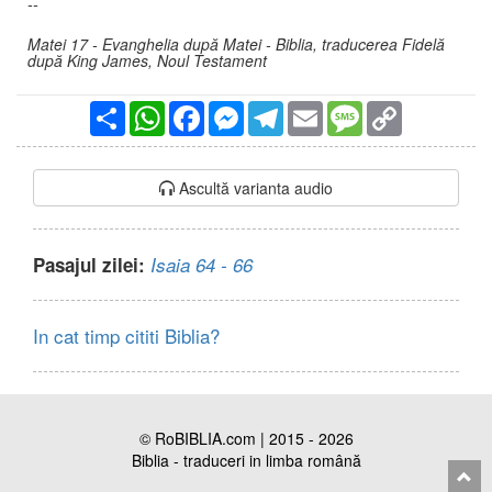
--
Matei 17 - Evanghelia după Matei - Biblia, traducerea Fidelă
după King James, Noul Testament
Partajare
WhatsApp
Facebook
Messenger
Telegram
Email
Message
Copy
Link
Ascultă varianta audio
Pasajul zilei:
Isaia 64 - 66
In cat timp cititi Biblia?
© RoBIBLIA.com | 2015 - 2026
Biblia - traduceri in limba română