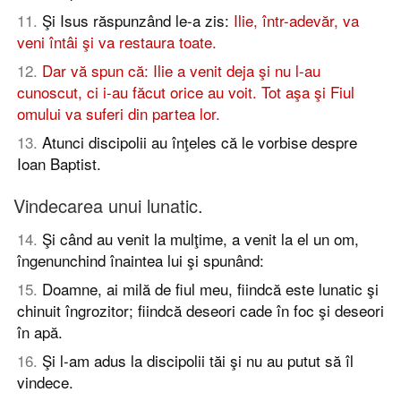
11
.
Şi Isus răspunzând le-a zis:
Ilie, într-adevăr, va
veni întâi şi va restaura toate.
12
.
Dar vă spun că: Ilie a venit deja şi nu l-au
cunoscut, ci i-au făcut orice au voit. Tot aşa şi Fiul
omului va suferi din partea lor.
13
.
Atunci discipolii au înţeles că le vorbise despre
Ioan Baptist.
Vindecarea unui lunatic.
14
.
Şi când au venit la mulţime, a venit la el un om,
îngenunchind înaintea lui şi spunând:
15
.
Doamne, ai milă de fiul meu, fiindcă este lunatic şi
chinuit îngrozitor; fiindcă deseori cade în foc şi deseori
în apă.
16
.
Şi l-am adus la discipolii tăi şi nu au putut să îl
vindece.