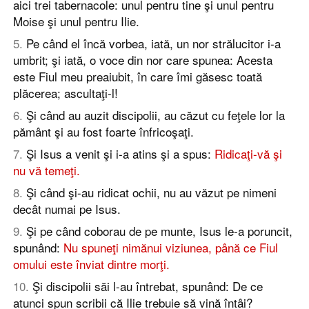
aici trei tabernacole: unul pentru tine şi unul pentru
Moise şi unul pentru Ilie.
5
.
Pe când el încă vorbea, iată, un nor strălucitor i-a
umbrit; şi iată, o voce din nor care spunea: Acesta
este Fiul meu preaiubit, în care îmi găsesc toată
plăcerea; ascultaţi-l!
6
.
Şi când au auzit discipolii, au căzut cu feţele lor la
pământ şi au fost foarte înfricoşaţi.
7
.
Şi Isus a venit şi i-a atins şi a spus:
Ridicaţi-vă şi
nu vă temeţi.
8
.
Şi când şi-au ridicat ochii, nu au văzut pe nimeni
decât numai pe Isus.
9
.
Şi pe când coborau de pe munte, Isus le-a poruncit,
spunând:
Nu spuneţi nimănui viziunea, până ce Fiul
omului este înviat dintre morţi.
10
.
Şi discipolii săi l-au întrebat, spunând: De ce
atunci spun scribii că Ilie trebuie să vină întâi?