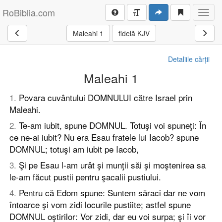
RoBiblia.com
Toggl
navig
Maleahi 1
fidelă KJV
Detaliile cărții
Maleahi 1
1
.
Povara cuvântului DOMNULUI către Israel prin
Maleahi.
2
.
Te-am iubit, spune DOMNUL. Totuşi voi spuneţi: În
ce ne-ai iubit? Nu era Esau fratele lui Iacob? spune
DOMNUL; totuşi am iubit pe Iacob,
3
.
Şi pe Esau l-am urât şi munţii săi şi moştenirea sa
le-am făcut pustii pentru şacalii pustiului.
4
.
Pentru că Edom spune: Suntem săraci dar ne vom
întoarce şi vom zidi locurile pustiite; astfel spune
DOMNUL oştirilor: Vor zidi, dar eu voi surpa; şi îi vor