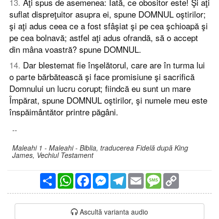
13
.
Aţi spus de asemenea: Iată, ce obositor este! Şi aţi
suflat dispreţuitor asupra ei, spune DOMNUL oştirilor;
şi aţi adus ceea ce a fost sfâşiat şi pe cea şchioapă şi
pe cea bolnavă; astfel aţi adus ofrandă, să o accept
din mâna voastră? spune DOMNUL.
14
.
Dar blestemat fie înşelătorul, care are în turma lui
o parte bărbătească şi face promisiune şi sacrifică
Domnului un lucru corupt; fiindcă eu sunt un mare
Împărat, spune DOMNUL oştirilor, şi numele meu este
înspăimântător printre păgâni.
--
Maleahi 1 - Maleahi - Biblia, traducerea Fidelă după King
James, Vechiul Testament
Partajare
WhatsApp
Facebook
Messenger
Telegram
Email
Message
Copy
Link
Ascultă varianta audio