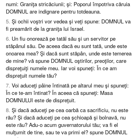
numi: Graniţa stricăciunii; şi: Poporul împotriva căruia
DOMNUL are indignare pentru totdeauna.
5
.
Şi ochii voştri vor vedea şi veţi spune: DOMNUL va
fi preamărit de la graniţa lui Israel.
6
.
Un fiu onorează pe tatăl său şi un servitor pe
stăpânul său. De aceea dacă eu sunt tată, unde este
onoarea mea? Şi dacă sunt stăpân, unde este temerea
de mine? vă spune DOMNUL oştirilor, preoţilor, care
dispreţuiţi numele meu. Iar voi spuneţi: În ce am
dispreţuit numele tău?
7
.
Voi aduceţi pâine întinată pe altarul meu şi spuneţi:
În ce te-am întinat? În aceea că spuneţi: Masa
DOMNULUI este de dispreţuit.
8
.
Şi dacă aduceţi pe cea oarbă ca sacrificiu, nu este
rău? Şi dacă aduceţi pe cea şchioapă şi bolnavă, nu
este rău? Adu-o acum guvernatorului tău; va fi el
mulţumit de tine, sau te va primi el? spune DOMNUL