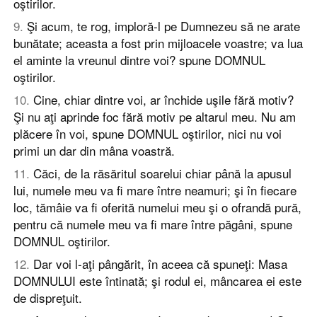
oştirilor.
9
.
Şi acum, te rog, imploră-l pe Dumnezeu să ne arate
bunătate; aceasta a fost prin mijloacele voastre; va lua
el aminte la vreunul dintre voi? spune DOMNUL
oştirilor.
10
.
Cine, chiar dintre voi, ar închide uşile fără motiv?
Şi nu aţi aprinde foc fără motiv pe altarul meu. Nu am
plăcere în voi, spune DOMNUL oştirilor, nici nu voi
primi un dar din mâna voastră.
11
.
Căci, de la răsăritul soarelui chiar până la apusul
lui, numele meu va fi mare între neamuri; şi în fiecare
loc, tămâie va fi oferită numelui meu şi o ofrandă pură,
pentru că numele meu va fi mare între păgâni, spune
DOMNUL oştirilor.
12
.
Dar voi l-aţi pângărit, în aceea că spuneţi: Masa
DOMNULUI este întinată; şi rodul ei, mâncarea ei este
de dispreţuit.