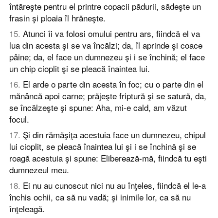
întăreşte pentru el printre copacii pădurii, sădeşte un
frasin şi ploaia îl hrăneşte.
15
.
Atunci îi va folosi omului pentru ars, fiindcă el va
lua din acesta şi se va încălzi; da, îl aprinde şi coace
pâine; da, el face un dumnezeu şi i se închină; el face
un chip cioplit şi se pleacă înaintea lui.
16
.
El arde o parte din acesta în foc; cu o parte din el
mănâncă apoi carne; prăjeşte friptură şi se satură, da,
se încălzeşte şi spune: Aha, mi-e cald, am văzut
focul.
17
.
Şi din rămăşiţa acestuia face un dumnezeu, chipul
lui cioplit, se pleacă înaintea lui şi i se închină şi se
roagă acestuia şi spune: Eliberează-mă, fiindcă tu eşti
dumnezeul meu.
18
.
Ei nu au cunoscut nici nu au înţeles, fiindcă el le-a
închis ochii, ca să nu vadă; şi inimile lor, ca să nu
înţeleagă.