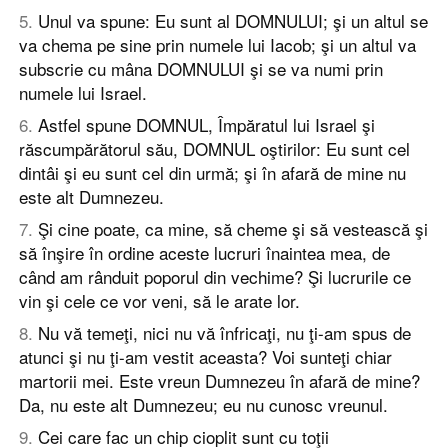
5
.
Unul va spune: Eu sunt al DOMNULUI; şi un altul se
va chema pe sine prin numele lui Iacob; şi un altul va
subscrie cu mâna DOMNULUI şi se va numi prin
numele lui Israel.
6
.
Astfel spune DOMNUL, Împăratul lui Israel şi
răscumpărătorul său, DOMNUL oştirilor: Eu sunt cel
dintâi şi eu sunt cel din urmă; şi în afară de mine nu
este alt Dumnezeu.
7
.
Şi cine poate, ca mine, să cheme şi să vestească şi
să înşire în ordine aceste lucruri înaintea mea, de
când am rânduit poporul din vechime? Şi lucrurile ce
vin şi cele ce vor veni, să le arate lor.
8
.
Nu vă temeţi, nici nu vă înfricaţi, nu ţi-am spus de
atunci şi nu ţi-am vestit aceasta? Voi sunteţi chiar
martorii mei. Este vreun Dumnezeu în afară de mine?
Da, nu este alt Dumnezeu; eu nu cunosc vreunul.
9
.
Cei care fac un chip cioplit sunt cu toţii