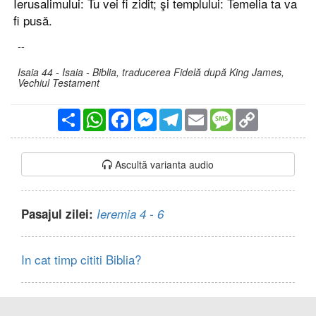
Ierusalimului: Tu vei fi zidit; şi templului: Temelia ta va
fi pusă.
--
Isaia 44 - Isaia - Biblia, traducerea Fidelă după King James,
Vechiul Testament
Partajare
WhatsApp
Facebook
Messenger
Telegram
Email
Message
Copy
Link
Ascultă varianta audio
Pasajul zilei:
Ieremia 4 - 6
In cat timp cititi Biblia?