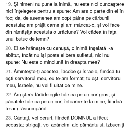
19
.
Şi nimeni nu pune la inimă, nu este nici cunoaştere
nici înţelegere pentru a spune: Am ars o parte din el în
foc; da, de asemenea am copt pâine pe cărbunii
acestuia; am prăjit carne şi am mâncat-o, şi voi face
din rămăşiţa acestuia o urâciune? Voi cădea în faţa
unui butuc de lemn?
20
.
El se hrăneşte cu cenuşă, o inimă înşelată l-a
abătut, încât nu îşi poate elibera sufletul, nici nu
spune: Nu este o minciună în dreapta mea?
21
.
Aminteşte-ţi acestea, Iacobe şi Israele, fiindcă tu
eşti servitorul meu, eu te-am format; tu eşti servitorul
meu, Israele, nu vei fi uitat de mine.
22
.
Am şters fărădelegile tale ca pe un nor gros, şi
păcatele tale ca pe un nor, întoarce-te la mine, fiindcă
te-am răscumpărat.
23
.
Cântaţi, voi ceruri, fiindcă DOMNUL a făcut
aceasta; strigaţi, voi adâncimi ale pământului, izbucniţi