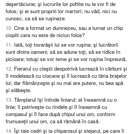
deşertăciune; şi lucrurile lor poftite nu le vor fi de
folos; şi ei sunt propriii lor martori; nu văd, nici nu
cunosc, ca să se ruşineze.
10
.
Cine a format un dumnezeu, sau a turnat un chip
cioplit care nu este de niciun folos?
11
.
Iată, toţi tovarăşii lui se vor ruşina; şi lucrătorii
sunt dintre oameni; să se adune toţi, să se ridice în
picioare; totuşi se vor teme
se vor ruşina împreună.
şi
12
.
Fierarul cu cleştii deopotrivă lucrează în cărbuni şi
îl modelează cu ciocane şi îl lucrează cu tăria braţelor
lui; dar flămânzeşte şi nu mai are putere, nu bea apă
şi slăbeşte.
13
.
Tâmplarul îşi întinde liniarul; el înseamnă cu o
linie; îl potriveşte cu rindele şi îl înseamnă cu
compasul şi îl face după chipul unui om, conform
frumuseţii unui om, ca să rămână în casă.
14
.
Îşi taie cedri şi ia chiparosul şi stejarul, pe care îi