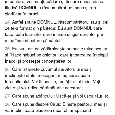
în cântare, voi munţi, pădure şi fiecare copac din ea,
fiindcă DOMNUL a răscumpărat pe Iacob şi s-a
glorificat în Israel.
24
.
Astfel spune DOMNUL, răscumpărătorul tău şi cel
ce te-a format din pântece: Eu sunt DOMNUL care
face toate lucrurile; care întinde singur cerurile; prin
mine însumi aştern pământul;
25
.
Eu sunt cel ce zădărniceşte semnele mincinoşilor
şi îi face nebuni pe ghicitori; care întoarce pe înţelepţi
înapoi şi prosteşte cunoaşterea lor;
26
.
Care întăreşte cuvântul servitorului său şi
împlineşte sfatul mesagerilor lui; care spune
Ierusalimului: Vei fi locuit; şi cetăţilor lui Iuda: Veţi fi
zidite şi voi ridica dărâmăturile acestora;
27
.
Care spune adâncului: Uscă-te şi voi usca râurile;
28
.
Care spune despre Cirus: El este păstorul meu şi
va împlini toată plăcerea mea, chiar spunând