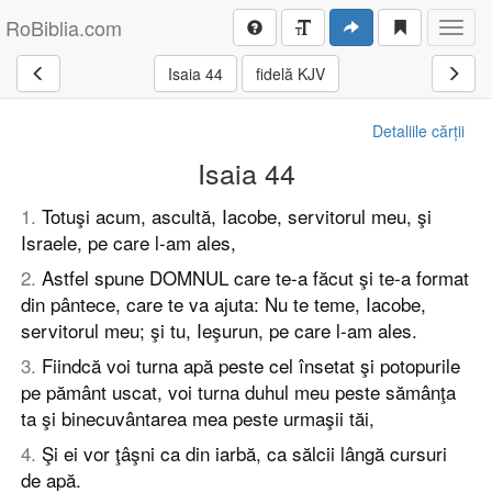
RoBiblia.com
Toggl
navig
Isaia 44
fidelă KJV
Detaliile cărții
Isaia 44
1
.
Totuşi acum, ascultă, Iacobe, servitorul meu, şi
Israele, pe care l-am ales,
2
.
Astfel spune DOMNUL care te-a făcut şi te-a format
din pântece, care te va ajuta: Nu te teme, Iacobe,
servitorul meu; şi tu, Ieşurun, pe care l-am ales.
3
.
Fiindcă voi turna apă peste cel însetat şi potopurile
pe pământ uscat, voi turna duhul meu peste sămânţa
ta şi binecuvântarea mea peste urmaşii tăi,
4
.
Şi ei vor ţâşni ca din iarbă, ca sălcii lângă cursuri
de apă.