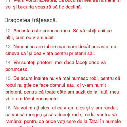
voi şi bucuria voastră să fie deplină.
Dragostea frăţească.
12
.
Aceasta este porunca mea: Să vă iubiţi unii pe
alţii, cum eu v-am iubit.
13
.
Nimeni nu are iubire mai mare decât aceasta, ca
cineva să îşi dea viaţa pentru prietenii săi.
14
.
Voi sunteţi prietenii mei dacă faceţi orice vă
poruncesc.
15
.
De acum înainte nu vă mai numesc robi, pentru că
robul nu ştie ce face domnul său, ci v-am numit
prieteni, pentru că toate câte am auzit de la Tatăl meu
vi le-am făcut cunoscute.
16
.
Nu voi m-aţi ales, ci eu v-am ales şi v-am rânduit
ca voi să mergeţi şi să aduceţi rod şi rodul vostru să
rămână; pentru ca orice veţi cere de la Tatăl în numele