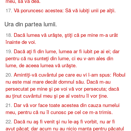
meu, să vă dea.
17
.
Vă poruncesc acestea: Să vă iubiţi unii pe alţii.
Ura din partea lumii.
18
.
Dacă lumea vă urăşte, ştiţi că pe mine m-a urât
înainte de voi.
19
.
Dacă aţi fi din lume, lumea ar fi iubit pe ai ei; dar
pentru că nu sunteţi din lume, ci eu v-am ales din
lume, de aceea lumea vă urăşte.
20
.
Amintiţi-vă cuvântul pe care eu vi l-am spus: Robul
nu este mai mare decât domnul său. Dacă m-au
persecutat pe mine şi pe voi vă vor persecuta; dacă
au ţinut cuvântul meu şi pe al vostru îl vor ţine.
21
.
Dar vă vor face toate acestea din cauza numelui
meu, pentru că nu îl cunosc pe cel ce m-a trimis.
22
.
Dacă nu aş fi venit şi nu le-aş fi vorbit, nu ar fi
avut păcat; dar acum nu au nicio manta pentru păcatul