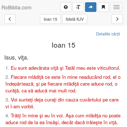
RoBiblia.com
Toggl
navig
Ioan 15
fidelă KJV
Detaliile cărții
Ioan 15
Isus, viţa.
1
.
Eu sunt adevărata viţă şi Tatăl meu este viticultorul.
2
.
Fiecare mlădiţă ce este în mine neaducând rod, el o
îndepărtează; şi pe fiecare mlădiţă care aduce rod, o
curăţă, ca să aducă mai mult rod.
3
.
Voi sunteţi deja curaţi din cauza cuvântului pe care
vi l-am vorbit.
4
.
Trăiţi în mine şi eu în voi. Aşa cum mlădiţa nu poate
aduce rod de la ea însăşi, decât dacă trăieşte în viţă,