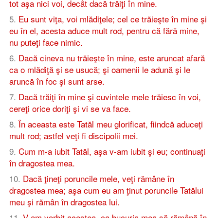
tot aşa nici voi, decât dacă trăiţi în mine.
5
.
Eu sunt viţa, voi mlădiţele; cel ce trăieşte în mine şi
eu în el, acesta aduce mult rod, pentru că fără mine,
nu puteţi face nimic.
6
.
Dacă cineva nu trăieşte în mine, este aruncat afară
ca o mlădiţă şi se usucă; şi oamenii le adună şi le
aruncă în foc şi sunt arse.
7
.
Dacă trăiţi în mine şi cuvintele mele trăiesc în voi,
cereţi orice doriţi şi vi se va face.
8
.
În aceasta este Tatăl meu glorificat, fiindcă aduceţi
mult rod; astfel veţi fi discipolii mei.
9
.
Cum m-a iubit Tatăl, aşa v-am iubit şi eu; continuaţi
în dragostea mea.
10
.
Dacă ţineţi poruncile mele, veţi rămâne în
dragostea mea; aşa cum eu am ţinut poruncile Tatălui
meu şi rămân în dragostea lui.
11
.
V-am vorbit acestea, ca bucuria mea să rămână în