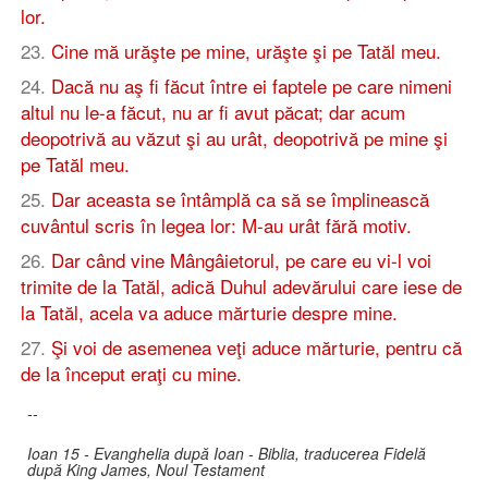
lor.
23
.
Cine mă urăşte pe mine, urăşte şi pe Tatăl meu.
24
.
Dacă nu aş fi făcut între ei faptele pe care nimeni
altul nu le-a făcut, nu ar fi avut păcat; dar acum
deopotrivă au văzut şi au urât, deopotrivă pe mine şi
pe Tatăl meu.
25
.
Dar aceasta se întâmplă ca să se împlinească
cuvântul scris în legea lor: M-au urât fără motiv.
26
.
Dar când vine Mângâietorul, pe care eu vi-l voi
trimite de la Tatăl, adică Duhul adevărului care iese de
la Tatăl, acela va aduce mărturie despre mine.
27
.
Şi voi de asemenea veţi aduce mărturie, pentru că
de la început eraţi cu mine.
--
Ioan 15 - Evanghelia după Ioan - Biblia, traducerea Fidelă
după King James, Noul Testament