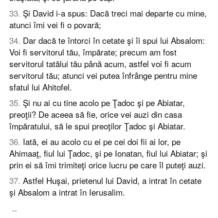
33
.
Şi David i-a spus: Dacă treci mai departe cu mine,
atunci îmi vei fi o povară;
34
.
Dar dacă te întorci în cetate şi îi spui lui Absalom:
Voi fi servitorul tău, împărate; precum am fost
servitorul tatălui tău până acum, astfel voi fi acum
servitorul tău; atunci vei putea înfrânge pentru mine
sfatul lui Ahitofel.
35
.
Şi nu ai cu tine acolo pe Ţadoc şi pe Abiatar,
preoţii? De aceea să fie, orice vei auzi din casa
împăratului, să le spui preoţilor Ţadoc şi Abiatar.
36
.
Iată, ei au acolo cu ei pe cei doi fii ai lor, pe
Ahimaaţ, fiul lui Ţadoc, şi pe Ionatan, fiul lui Abiatar; şi
prin ei să îmi trimiteţi orice lucru pe care îl puteţi auzi.
37
.
Astfel Huşai, prietenul lui David, a intrat în cetate
şi Absalom a intrat în Ierusalim.
--