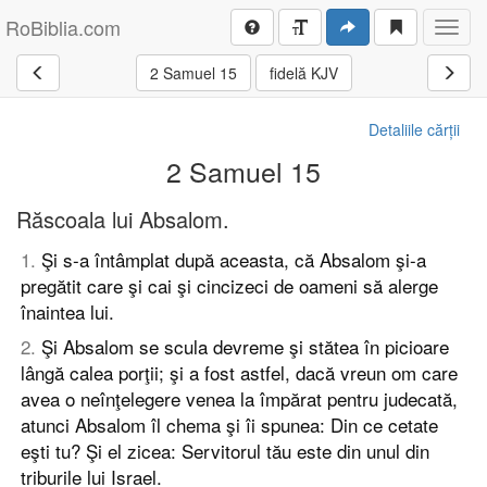
RoBiblia.com
Toggl
navig
2 Samuel 15
fidelă KJV
Detaliile cărții
2 Samuel 15
Răscoala lui Absalom.
1
.
Şi s-a întâmplat după aceasta, că Absalom şi-a
pregătit care şi cai şi cincizeci de oameni să alerge
înaintea lui.
2
.
Şi Absalom se scula devreme şi stătea în picioare
lângă calea porţii; şi a fost astfel, dacă vreun om care
avea o neînţelegere venea la împărat pentru judecată,
atunci Absalom îl chema şi îi spunea: Din ce cetate
eşti tu? Şi el zicea: Servitorul tău este din unul din
triburile lui Israel.