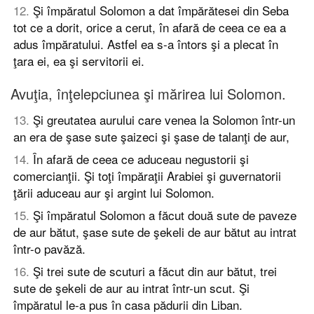
12
.
Şi împăratul Solomon a dat împărătesei din Seba
tot ce a dorit, orice a cerut, în afară de ceea ce ea a
adus împăratului. Astfel ea s-a întors şi a plecat în
ţara ei, ea şi servitorii ei.
Avuţia, înţelepciunea şi mărirea lui Solomon.
13
.
Şi greutatea aurului care venea la Solomon într-un
an era de şase sute şaizeci şi şase de talanţi de aur,
14
.
În afară de ceea ce aduceau negustorii şi
comercianţii. Şi toţi împăraţii Arabiei şi guvernatorii
ţării aduceau aur şi argint lui Solomon.
15
.
Şi împăratul Solomon a făcut două sute de paveze
de aur bătut, şase sute de şekeli de aur bătut au intrat
într-o pavăză.
16
.
Şi trei sute de scuturi a făcut din aur bătut, trei
sute de şekeli de aur au intrat într-un scut. Şi
împăratul le-a pus în casa pădurii din Liban.