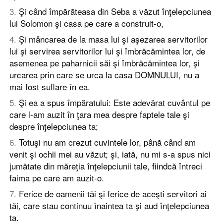
3
.
Şi când împărăteasa din Seba a văzut înţelepciunea
lui Solomon şi casa pe care a construit-o,
4
.
Şi mâncarea de la masa lui şi aşezarea servitorilor
lui şi servirea servitorilor lui şi îmbrăcămintea lor, de
asemenea pe paharnicii săi şi îmbrăcămintea lor, şi
urcarea prin care se urca la casa DOMNULUI, nu a
mai fost suflare în ea.
5
.
Şi ea a spus împăratului: Este adevărat cuvântul pe
care l-am auzit în ţara mea despre faptele tale şi
despre înţelepciunea ta;
6
.
Totuşi nu am crezut cuvintele lor, până când am
venit şi ochii mei au văzut; şi, iată, nu mi s-a spus nici
jumătate din măreţia înţelepciunii tale, fiindcă întreci
faima pe care am auzit-o.
7
.
Ferice de oamenii tăi şi ferice de aceşti servitori ai
tăi, care stau continuu înaintea ta şi aud înţelepciunea
ta.