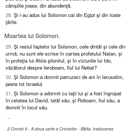
câmpiile joase, din abundenţă.
28
.
Şi i-au adus lui Solomon cai din Egipt şi din toate
ţările.
Moartea lui Solomon.
29
.
Şi restul faptelor lui Solomon, cele dintâi şi cele din
urmă, nu sunt ele scrise în cartea profetului Natan, şi
în profeţia lui Ahiia şilonitul, şi în viziunile lui Ido,
văzătorul despre Ieroboam, fiul lui Nebat?
30
.
Şi Solomon a domnit patruzeci de ani în Ierusalim,
peste tot Israelul.
31
.
Şi Solomon a adormit cu taţii lui şi a fost îngropat
în cetatea lui David, tatăl său; şi Roboam, fiul său, a
domnit în locul său.
--
2 Cronici 9 - A doua carte a Cronicilor - Biblia, traducerea