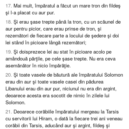
17
.
Mai mult, împăratul a făcut un mare tron din fildeş
şi l-a placat cu aur pur.
18
.
Şi erau şase trepte până la tron, cu un scăunel de
aur pentru picior, care erau prinse de tron, şi
rezemători de fiecare parte a locului de şedere şi doi
lei stând în picioare lângă rezemători;
19
.
Şi doisprezece lei au stat în picioare acolo pe
amândouă părţile, pe cele şase trepte. Nu era ceva
asemănător în nicio împărăţie.
20
.
Şi toate vasele de băutură ale împăratului Solomon
erau din aur şi toate vasele casei din pădurea
Libanului erau din aur pur, niciunul nu era din argint,
deoarece acesta era socotit de nimic în zilele lui
Solomon.
21
.
Deoarece corăbiile împăratului mergeau la Tarsis
cu servitorii lui Hiram, o dată la fiecare trei ani veneau
corăbii din Tarsis, aducând aur şi argint, fildeş şi