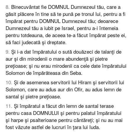
8
.
Binecuvântat fie DOMNUL Dumnezeul tău, care a
găsit plăcere în tine să te pună pe tronul lui, pentru a fi
împărat pentru DOMNUL Dumnezeul tău; deoarece
Dumnezeul tău a iubit pe Israel, pentru a-i întemeia
pentru totdeauna, de aceea te-a făcut împărat peste ei,
să faci judecată şi dreptate.
9
.
Şi i-a dat împăratului o sută douăzeci de talanţi de
aur şi din mirodenii o mare abundenţă şi pietre
preţioase; şi nu erau mirodenii ca cele date împăratului
Solomon de împărăteasa din Seba.
10
.
Şi de asemenea servitorii lui Hiram şi servitorii lui
Solomon, care au adus aur din Ofir, au adus lemn de
santal şi pietre preţioase.
11
.
Şi împăratul a făcut din lemn de santal terase
pentru casa DOMNULUI şi pentru palatul împăratului
şi harpe şi psalterioane pentru cântăreţi; şi nu au mai
fost văzute astfel de lucruri în ţara lui Iuda.