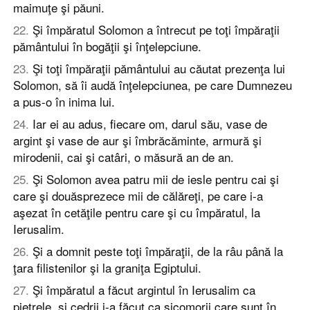
maimuţe şi păuni.
22
.
Şi împăratul Solomon a întrecut pe toţi împăraţii
pământului în bogăţii şi înţelepciune.
23
.
Şi toţi împăraţii pământului au căutat prezenţa lui
Solomon, să îi audă înţelepciunea, pe care Dumnezeu
a pus-o în inima lui.
24
.
Iar ei au adus, fiecare om, darul său, vase de
argint şi vase de aur şi îmbrăcăminte, armură şi
mirodenii, cai şi catâri, o măsură an de an.
25
.
Şi Solomon avea patru mii de iesle pentru cai şi
care şi douăsprezece mii de călăreţi, pe care i-a
aşezat în cetăţile pentru care şi cu împăratul, la
Ierusalim.
26
.
Şi a domnit peste toţi împăraţii, de la râu până la
ţara filistenilor şi la graniţa Egiptului.
27
.
Şi împăratul a făcut argintul în Ierusalim ca
pietrele, şi cedrii i-a făcut ca sicomorii care sunt în