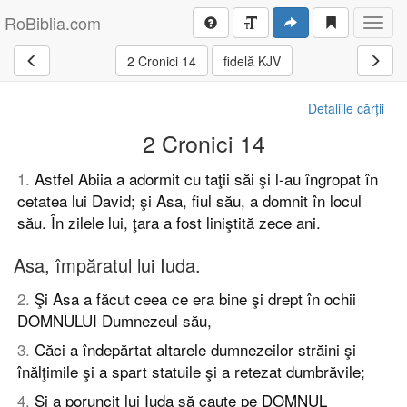
RoBiblia.com
Toggl
navig
2 Cronici 14
fidelă KJV
Detaliile cărții
2 Cronici 14
1
.
Astfel Abiia a adormit cu taţii săi şi l-au îngropat în
cetatea lui David; şi Asa, fiul său, a domnit în locul
său. În zilele lui, ţara a fost liniştită zece ani.
Asa, împăratul lui Iuda.
2
.
Şi Asa a făcut ceea ce era bine şi drept în ochii
DOMNULUI Dumnezeul său,
3
.
Căci a îndepărtat altarele dumnezeilor străini şi
înălţimile şi a spart statuile şi a retezat dumbrăvile;
4
.
Şi a poruncit lui Iuda să caute pe DOMNUL