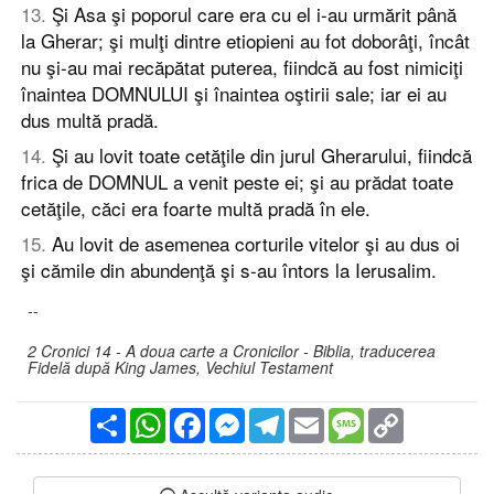
13
.
Şi Asa şi poporul care era cu el i-au urmărit până
la Gherar; şi mulţi dintre etiopieni au fot doborâţi, încât
nu şi-au mai recăpătat puterea, fiindcă au fost nimiciţi
înaintea DOMNULUI şi înaintea oştirii sale; iar ei au
dus multă pradă.
14
.
Şi au lovit toate cetăţile din jurul Gherarului, fiindcă
frica de DOMNUL a venit peste ei; şi au prădat toate
cetăţile, căci era foarte multă pradă în ele.
15
.
Au lovit de asemenea corturile vitelor şi au dus oi
şi cămile din abundenţă şi s-au întors la Ierusalim.
--
2 Cronici 14 - A doua carte a Cronicilor - Biblia, traducerea
Fidelă după King James, Vechiul Testament
Partajare
WhatsApp
Facebook
Messenger
Telegram
Email
Message
Copy
Link