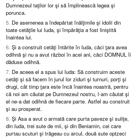
Dumnezeul taţilor lor şi să împlinească legea şi
porunca.
5
.
De asemenea a îndepărtat înălţimile şi idolii din
toate cetăţile lui Iuda, şi împărăţia a fost liniştită
înaintea lui.
6
.
Şi a construit cetăţi întărite în Iuda, căci ţara avea
odihnă şi nu a avut război în acei ani, căci DOMNUL îi
dăduse odihnă.
7
.
De aceea el a spus lui Iuda: Să construim aceste
cetăţi şi să facem în jurul lor ziduri şi turnuri, porţi şi
drugi, cât timp ţara este încă înaintea noastră, pentru
că noi am căutat pe Dumnezeul nostru, l-am căutat şi
el ne-a dat odihnă de fiecare parte. Astfel au construit
şi au prosperat.
8
.
Şi Asa a avut o armată care purta paveze şi suliţe,
din Iuda, trei sute de mii, şi din Beniamin, cei care
purtau scuturi şi trăgeau cu arcul, două sute optzeci