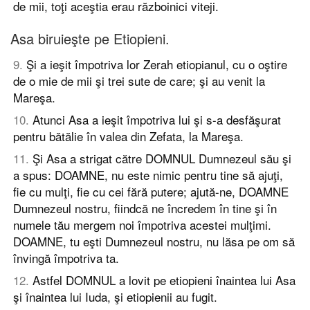
de mii, toţi aceştia erau războinici viteji.
Asa biruieşte pe Etiopieni.
9
.
Şi a ieşit împotriva lor Zerah etiopianul, cu o oştire
de o mie de mii şi trei sute de care; şi au venit la
Mareşa.
10
.
Atunci Asa a ieşit împotriva lui şi s-a desfăşurat
pentru bătălie în valea din Zefata, la Mareşa.
11
.
Şi Asa a strigat către DOMNUL Dumnezeul său şi
a spus: DOAMNE, nu este nimic pentru tine să ajuţi,
fie cu mulţi, fie cu cei fără putere; ajută-ne, DOAMNE
Dumnezeul nostru, fiindcă ne încredem în tine şi în
numele tău mergem noi împotriva acestei mulţimi.
DOAMNE, tu eşti Dumnezeul nostru, nu lăsa pe om să
învingă împotriva ta.
12
.
Astfel DOMNUL a lovit pe etiopieni înaintea lui Asa
şi înaintea lui Iuda, şi etiopienii au fugit.