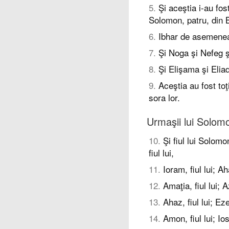
5
.
Şi aceştia i-au fo
Solomon, patru, din B
6
.
Ibhar de asemenea 
7
.
Şi Noga şi Nefeg şi
8
.
Şi Elişama şi Eliad
9
.
Aceştia au fost toţi
sora lor.
Urmaşii lui Solom
10
.
Şi fiul lui Solomo
fiul lui,
11
.
Ioram, fiul lui; Aha
12
.
Amaţia, fiul lui; Az
13
.
Ahaz, fiul lui; Eze
14
.
Amon, fiul lui; Iosi