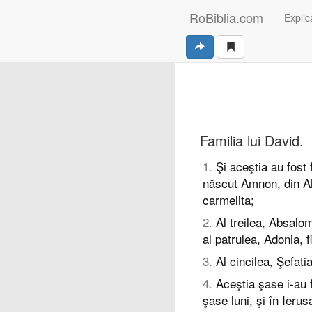
RoBiblia.com
Explica
Familia lui David.
1
.
Şi aceştia au fost f
născut Amnon, din Ahi
carmelita;
2
.
Al treilea, Absalom
al patrulea, Adonia, f
3
.
Al cincilea, Şefatia
4
.
Aceştia şase i-au 
şase luni, şi în Ierus