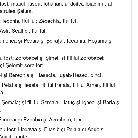
u fost: întâiul născut Iohanan, al doilea Ioiachim, al
patrulea Şalum.
: Ieconia, fiul lui; Zedechia, fiul lui.
Asir, Şealtiel, fiul lui,
menea şi Pedaia şi Şenaţar, Iecamia, Hoşama şi
au fost: Zorobabel şi Şimei; şi fiii lui Zorobabel:
i Şelomit sora lor;
l şi Berechia şi Hasadia, Iuşab-Hesed, cinci.
 Pelatia şi Iesaia; fiii lui Refaia, fiii lui Arnan, fiii lui
ia.
a: Şemaia; şi fiii lui Şemaia: Hatuş şi Igheal şi Baria şi
.
: Elioenai şi Ezechia şi Azricham, trei.
ai au fost: Hodavia şi Eliaşib şi Pelaia şi Acub şi
Anani, şapte.