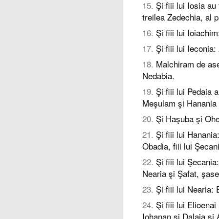
15
.
Şi fiii lui Iosia a
treilea Zedechia, al 
16
.
Şi fiii lui Ioiachim
17
.
Şi fiii lui Ieconia: 
18
.
Malchiram de ase
Nedabia.
19
.
Şi fiii lui Pedaia 
Meşulam şi Hanania ş
20
.
Şi Haşuba şi Ohe
21
.
Şi fiii lui Hanania:
Obadia, fiii lui Şecan
22
.
Şi fiii lui Şecani
Nearia şi Şafat, şase
23
.
Şi fiii lui Nearia
24
.
Şi fiii lui Elioen
Iohanan şi Dalaia şi 