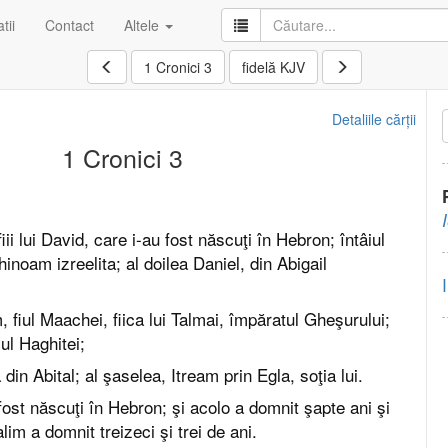
tii
Contact
Altele
1 Cronici 3
fidelă KJV
Detaliile cărții
1 Cronici 3
iii lui David, care i-au fost născuţi în Hebron; întâiul
noam izreelita; al doilea Daniel, din Abigail
, fiul Maachei, fiica lui Talmai, împăratul Gheşurului;
iul Haghitei;
 din Abital; al şaselea, Itream prin Egla, soţia lui.
fost născuţi în Hebron; şi acolo a domnit şapte ani şi
alim a domnit treizeci şi trei de ani.