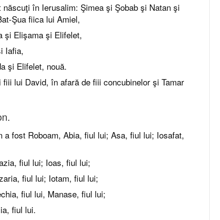
st născuţi în Ierusalim: Şimea şi Şobab şi Natan şi
at-Şua fiica lui Amiel,
şi Elişama şi Elifelet,
 Iafia,
a şi Elifelet, nouă.
 fiii lui David, în afară de fiii concubinelor şi Tamar
on.
n a fost Roboam, Abia, fiul lui; Asa, fiul lui; Iosafat,
zia, fiul lui; Ioas, fiul lui;
aria, fiul lui; Iotam, fiul lui;
chia, fiul lui, Manase, fiul lui;
a, fiul lui.