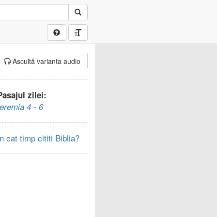
Ascultă varianta audio
Pasajul zilei:
Ieremia 4 - 6
In cat timp cititi Biblia?