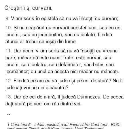
Creştinii şi curvarii.
9
.
V-am scris în epistolă să nu vă însoţiţi cu curvari;
10
.
Şi nu neapărat cu curvarii acestei lumi, sau cu cei
lacomi, sau cu jecmănitori, sau cu idolatri, fiindcă
atunci ar trebui să ieşiţi din lume.
11
.
Dar acum v-am scris să nu vă însoţiţi cu vreunul
care, măcar că este numit frate, este curvar, sau
lacom, sau idolatru, sau defăimător, sau beţiv, sau
jecmănitor; cu unul ca acesta nici măcar nu mâncaţi.
12
.
Fiindcă ce am eu să judec şi pe cei de afară? Nu îi
judecaţi voi pe cei dinăuntru?
13
.
Dar pe cei de afară, îi judecă Dumnezeu. De aceea
daţi afară pe acel om rău dintre voi.
--
1 Corinteni 5 - Intâia epistolă a lui Pavel către Corinteni - Biblia,
traducerea Fidelă după King James, Noul Testament