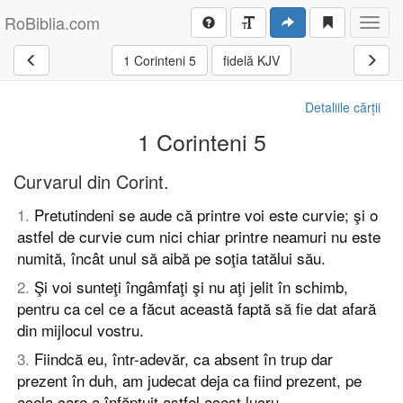
RoBiblia.com
Toggl
navig
1 Corinteni 5
fidelă KJV
Detaliile cărții
1 Corinteni 5
Curvarul din Corint.
1
.
Pretutindeni se aude că printre voi este curvie; şi o
astfel de curvie cum nici chiar printre neamuri nu este
numită, încât unul să aibă pe soţia tatălui său.
2
.
Şi voi sunteţi îngâmfaţi şi nu aţi jelit în schimb,
pentru ca cel ce a făcut această faptă să fie dat afară
din mijlocul vostru.
3
.
Fiindcă eu, într-adevăr, ca absent în trup dar
prezent în duh, am judecat deja ca fiind prezent, pe
acela care a înfăptuit astfel acest lucru,