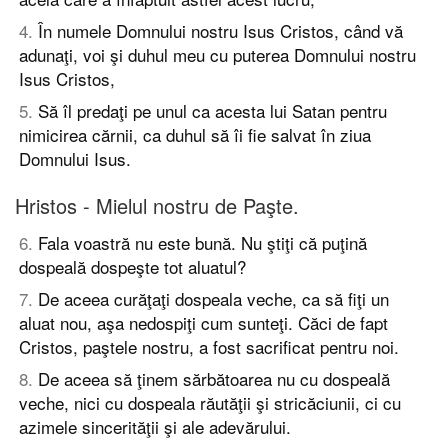
4
.
În numele Domnului nostru Isus Cristos, când vă
adunaţi, voi şi duhul meu cu puterea Domnului nostru
Isus Cristos,
5
.
Să îl predaţi pe unul ca acesta lui Satan pentru
nimicirea cărnii, ca duhul să îi fie salvat în ziua
Domnului Isus.
Hristos - Mielul nostru de Paşte.
6
.
Fala voastră nu este bună. Nu ştiţi că puţină
dospeală dospeşte tot aluatul?
7
.
De aceea curăţaţi dospeala veche, ca să fiţi un
aluat nou, aşa nedospiţi cum sunteţi. Căci de fapt
Cristos, paştele nostru, a fost sacrificat pentru noi.
8
.
De aceea să ţinem sărbătoarea nu cu dospeală
veche, nici cu dospeala răutăţii şi stricăciunii, ci cu
azimele sincerităţii şi ale adevărului.