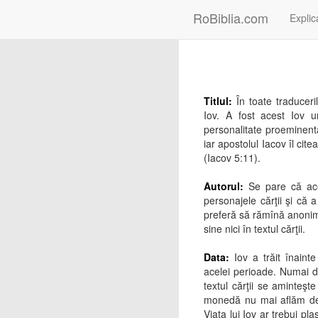
RoBiblia.com
Explica
Titlul:
În toate traduceri
Iov. A fost acest Iov u
personalitate proeminent
iar apostolul Iacov îl ci
(Iacov 5:11).
Autorul:
Se pare că acea
personajele cărţii şi că a
preferă să rămînă anonim 
sine nici în textul cărţii.
Data:
Iov a trăit înaint
acelei perioade. Numai du
textul cărţii se aminteş
monedă nu mai aflăm decî
Viaţa lui Iov ar trebui pl