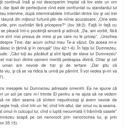
rţii continuă însă şi noi descoperim treptat că Iov este un om
, dar lipsit de perfecţiune cînd este confruntat cu standardul lui
ntervine, după interminabilele înfruntări dintre Iov şi cei trei
u răsună din mijlocul furtunii plin de mînie acuzatoare: „Cine este
rile, prin cuvîntări fără pricepere?" (Iov 38:2). Faţă în faţă cu
e pleacă într-o pocăinţă sinceră şi adîncă: „Da, am vorbit, fără
are sînt mai presus de mine şi pe care nu le pricep". „Urechea
despre Tine, dar acum ochiul meu Te-a văzut. De aceea mi-e
iesc în ţărînă şi în cenuşă" (Iov 42:1-6). În faţa lui Dumnezeu,
de: „Căci toţi au păcătuit şi sînt lipsiţi de slava lui Dumnezeu"
cel mai bun dintre oameni merită pedeapsa divină. Chiar şi cel
ar uman are nevoie de har şi de iertare: „Dar ştiu că
viu, şi că se va ridica la urmă pe pămînt. Îl voi vedea şi-mi va
7).
ntre mesajele lui Dumnezeu adresate omenirii. Ea ne spune că
ri un sol pe care ni-l trimite El pentru a ne ajuta să ne vedem
i să ne dăm seama că sîntem neputincioşi şi avem nevoie de
şte însă, cînd într-un fel, cînd într-altul, dar omul nu ia seama.
t omul în culcuşul lui, cînd o luptă necurmată îi frămîntă oasele"
mnezeu scapă pe cel nenorocit prin nenorocirea lui, şi prin
Iov 35:15).