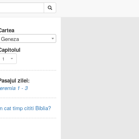
Cartea
Geneza
Capitolul
1
Pasajul zilei:
Ieremia 1 - 3
In cat timp cititi Biblia?