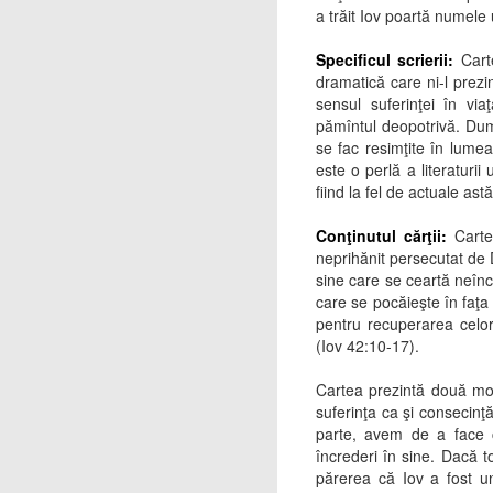
a trăit Iov poartă numele 
Specificul scrierii:
Carte
dramatică care ni-l prezin
sensul suferinţei în vi
pămîntul deopotrivă. Dum
se fac resimţite în lumea 
este o perlă a literaturii 
fiind la fel de actuale ast
Conţinutul cărţii:
Carte
neprihănit persecutat de D
sine care se ceartă neînc
care se pocăieşte în faţa 
pentru recuperarea celor
(Iov 42:10-17).
Cartea prezintă două mot
suferinţa ca şi consecinţ
parte, avem de a face c
încrederi în sine. Dacă t
părerea că Iov a fost un