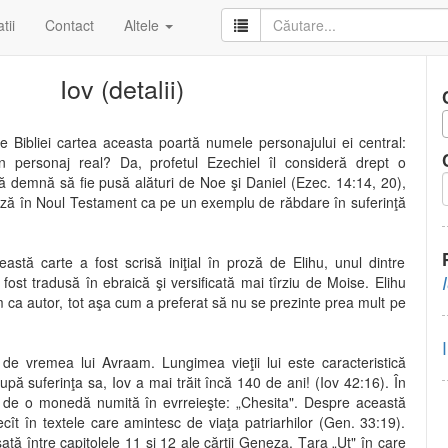
tii
Contact
Altele
Iov (detalii)
le Bibliei cartea aceasta poartă numele personajului ei central:
n personaj real? Da, profetul Ezechiel îl consideră drept o
ă demnă să fie pusă alături de Noe şi Daniel (Ezec. 14:14, 20),
tează în Noul Testament ca pe un exemplu de răbdare în suferinţă
stă carte a fost scrisă iniţial în proză de Elihu, unul dintre
 fost tradusă în ebraică şi versificată mai tîrziu de Moise. Elihu
ca autor, tot aşa cum a preferat să nu se prezinte prea mult pe
e de vremea lui Avraam. Lungimea vieţii lui este caracteristică
pă suferinţa sa, Iov a mai trăit încă 140 de ani! (Iov 42:16). În
te de o monedă numită în evrreieşte: „Chesita". Despre această
t în textele care amintesc de viaţa patriarhilor (Gen. 33:19).
asată între capitolele 11 şi 12 ale cărţii Geneza. Ţara „Uţ" în care