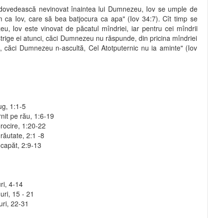
dovedească nevinovat înaintea lui Dumnezeu, Iov se umple de
m ca Iov, care să bea batjocura ca apa" (Iov 34:7). Cît timp se
u, Iov este vinovat de păcatul mîndriei, iar pentru cei mîndrii
 strige ei atunci, căci Dumnezeu nu răspunde, din pricina mîndriei
ă, căci Dumnezeu n-ascultă, Cel Atotputernic nu ia aminte" (Iov
şug, 1:1-5
rnit pe rău, 1:6-19
orocire, 1:20-22
 răutate, 2:1 -8
a capăt, 2:9-13
uri, 4-14
uri, 15 - 21
guri, 22-31
7