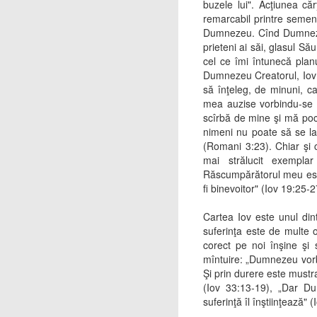
buzele lui". Acţiunea că
remarcabil printre semeni
Dumnezeu. Cînd Dumnezeu i
prieteni ai săi, glasul Să
cel ce îmi întunecă planu
Dumnezeu Creatorul, Iov s
să înţeleg, de minuni, c
mea auzise vorbindu-se 
scîrbă de mine şi mă pocă
nimeni nu poate să se lau
(Romani 3:23). Chiar şi 
mai strălucit exempl
Răscumpărătorul meu este 
fi binevoitor" (Iov 19:25-2
Cartea Iov este unul di
suferinţa este de multe o
corect pe noi înşine ş
mîntuire: „Dumnezeu vorbe
Şi prin durere este mustra
(Iov 33:13-19), „Dar Du
suferinţă îl înştiinţează" (