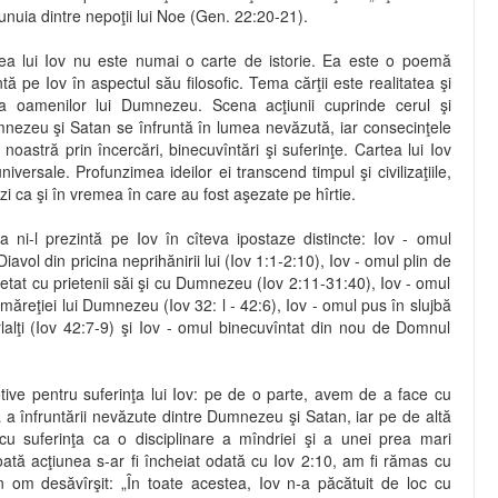
unuia dintre nepoţii lui Noe (Gen. 22:20-21).
a lui Iov nu este numai o carte de istorie. Ea este o poemă
tă pe Iov în aspectul său filosofic. Tema cărţii este realitatea şi
aţa oamenilor lui Dumnezeu. Scena acţiunii cuprinde cerul şi
nezeu şi Satan se înfruntă în lumea nevăzută, iar consecinţele
noastră prin încercări, binecuvîntări şi suferinţe. Cartea lui Iov
universale. Profunzimea ideilor ei transcend timpul şi civilizaţiile,
ăzi ca şi în vremea în care au fost aşezate pe hîrtie.
a ni-l prezintă pe Iov în cîteva ipostaze distincte: Iov - omul
iavol din pricina neprihănirii lui (Iov 1:1-2:10), Iov - omul plin de
etat cu prietenii săi şi cu Dumnezeu (Iov 2:11-31:40), Iov - omul
măreţiei lui Dumnezeu (Iov 32: l - 42:6), Iov - omul pus în slujbă
lalţi (Iov 42:7-9) şi Iov - omul binecuvîntat din nou de Domnul
ive pentru suferinţa lui Iov: pe de o parte, avem de a face cu
ă a înfruntării nevăzute dintre Dumnezeu şi Satan, iar pe de altă
u suferinţa ca o disciplinare a mîndriei şi a unei prea mari
oată acţiunea s-ar fi încheiat odată cu Iov 2:10, am fi rămas cu
 om desăvîrşit: „În toate acestea, Iov n-a păcătuit de loc cu