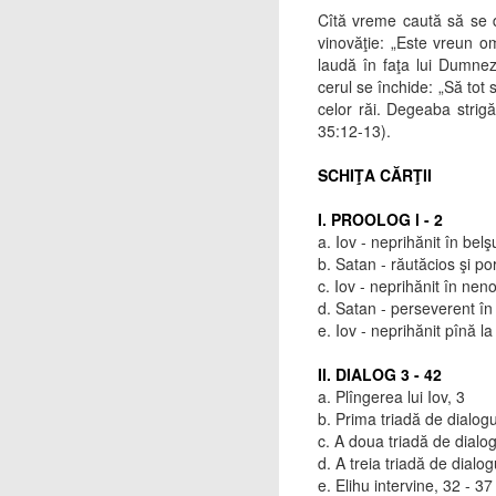
Cîtă vreme caută să se 
vinovăţie: „Este vreun o
laudă în faţa lui Dumneze
cerul se închide: „Să tot
celor răi. Degeaba strig
35:12-13).
SCHIŢA CĂRŢII
I. PROOLOG l - 2
a. Iov - neprihănit în bel
b. Satan - răutăcios şi po
c. Iov - neprihănit în nen
d. Satan - perseverent în
e. Iov - neprihănit pînă l
II. DIALOG 3 - 42
a. Plîngerea lui Iov, 3
b. Prima triadă de dialog
c. A doua triadă de dialog
d. A treia triadă de dialo
e. Elihu intervine, 32 - 3