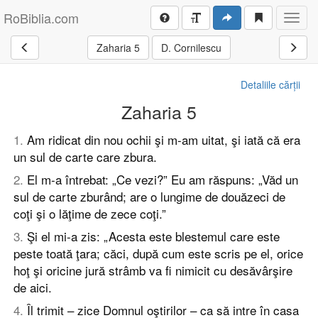
RoBiblia.com
Toggl
navig
Zaharia 5
D. Cornilescu
Detaliile cărții
Zaharia 5
1
.
Am ridicat din nou ochii şi m-am uitat, şi iată că era
un sul de carte care zbura.
2
.
El m-a întrebat: „Ce vezi?” Eu am răspuns: „Văd un
sul de carte zburând; are o lungime de douăzeci de
coţi şi o lăţime de zece coţi.”
3
.
Şi el mi-a zis: „Acesta este blestemul care este
peste toată ţara; căci, după cum este scris pe el, orice
hoţ şi oricine jură strâmb va fi nimicit cu desăvârşire
de aici.
4
.
Îl trimit – zice Domnul oştirilor – ca să intre în casa