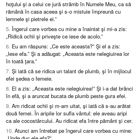
hoţului şi a celui ce jură strâmb în Numele Meu, ca să
rămână în casa aceea şi s-o mistuie împreună cu
lemnele şi pietrele ei.”
5
.
Îngerul care vorbea cu mine a înaintat şi mi-a zis:
„Ridică ochii şi priveşte ce iese de acolo.”
6
.
Eu am răspuns: „Ce este aceasta?” Şi el a zis:
„Iese efa.” Şi a adăugat: „Aceasta este nelegiuirea lor
în toată ţara.”
7
.
Şi iată că se ridica un talant de plumb, şi în mijlocul
efei şedea o femeie.
8
.
El a zis: „Aceasta este nelegiuirea!” Şi i-a dat brânci
în efă, şi a aruncat bucata de plumb peste gura efei.
9
.
Am ridicat ochii şi m-am uitat, şi iată că s-au arătat
două femei. În aripile lor sufla vântul: ele aveau aripi
ca ale cocostârcului. Au ridicat efa între pământ şi cer.
10
.
Atunci am întrebat pe îngerul care vorbea cu mine:
„Unde duc ele efa?”