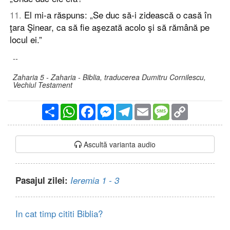
11
.
El mi-a răspuns: „Se duc să-i zidească o casă în
ţara Şinear, ca să fie aşezată acolo şi să rămână pe
locul ei.”
--
Zaharia 5 - Zaharia - Biblia, traducerea Dumitru Cornilescu,
Vechiul Testament
Partajare
WhatsApp
Facebook
Messenger
Telegram
Email
Message
Copy
Link
Ascultă varianta audio
Pasajul zilei:
Ieremia 1 - 3
In cat timp cititi Biblia?