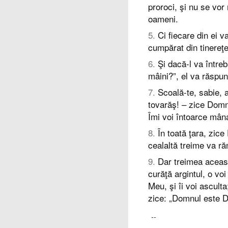
proroci, şi nu se vo
oameni.
5
.
Ci fiecare din ei v
cumpărat din tinereţ
6
.
Şi dacă-l va întreb
mâini?”, el va răspun
7
.
Scoală-te, sabie, 
tovarăş! – zice Domnul
Îmi voi întoarce mâna
8
.
În toată ţara, zice
cealaltă treime va r
9
.
Dar treimea aceast
curăţă argintul, o v
Meu, şi îi voi ascult
zice: „Domnul este 
--