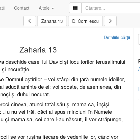
tii
Contact
Altele
Zaharia 13
D. Cornilescu
Detaliile cărții
Zaharia 13
a deschide casei lui David şi locuitorilor Ierusalimului
 şi necurăţie.
e Domnul oştirilor – voi stârpi din ţară numele idolilor,
ai aducă aminte de ei; voi scoate, de asemenea, din
inoşi şi duhul necurat.
roci cineva, atunci tatăl său şi mama sa, înşişi
ice: „Tu nu vei trăi, căci ai spus minciuni în Numele
ău şi mama sa, cei care l-au născut, îl vor străpunge,
ocii se vor ruşina fiecare de vedeniile lor, când vor