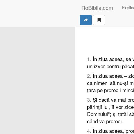
RoBiblia.com
Explica
1
.
În ziua aceea, se v
un izvor pentru păcat
2
.
În ziua aceea – zic
ca nimeni să nu-şi m
ţară pe prorocii minc
3
.
Şi dacă va mai pro
părinţii lui, îi vor z
Domnului”; şi tatăl s
când va proroci.
4
.
În ziua aceea, pror