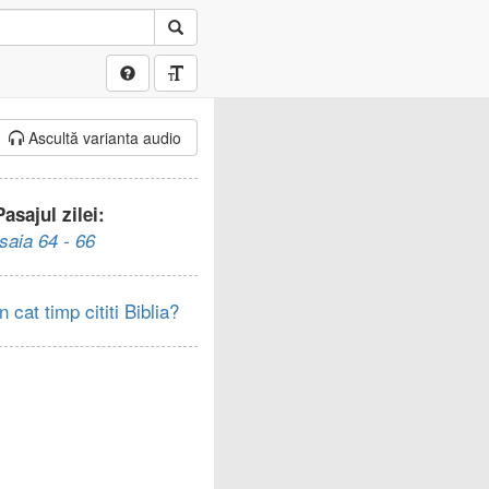
Ascultă varianta audio
Pasajul zilei:
Isaia 64 - 66
In cat timp cititi Biblia?