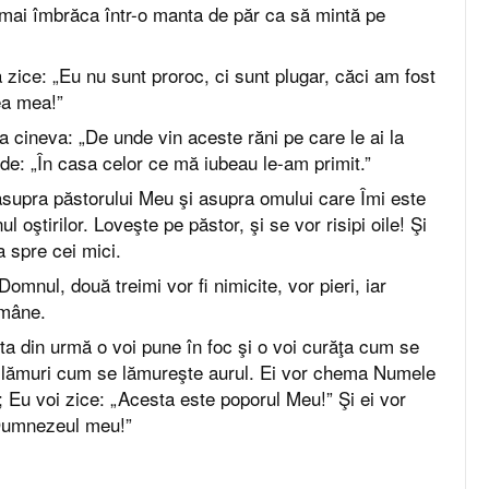
r mai îmbrăca într-o manta de păr ca să mintă pe
a zice: „Eu nu sunt proroc, ci sunt plugar, căci am fost
ea mea!”
a cineva: „De unde vin aceste răni pe care le ai la
de: „În casa celor ce mă iubeau le-am primit.”
asupra păstorului Meu şi asupra omului care Îmi este
 oştirilor. Loveşte pe păstor, şi se vor risipi oile! Şi
 spre cei mici.
 Domnul, două treimi vor fi nimicite, vor pieri, iar
ămâne.
a din urmă o voi pune în foc şi o voi curăţa cum se
oi lămuri cum se lămureşte aurul. Ei vor chema Numele
a; Eu voi zice: „Acesta este poporul Meu!” Şi ei vor
Dumnezeul meu!”