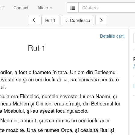
tii
Contact
Altele
Rut 1
D. Cornilescu
Detaliile cărții
Rut 1
rilor, a fost o foamete în ţară. Un om din Betleemul
evasta sa şi cu cei doi fii ai lui, să locuiască pentru o
ui.
uia era Elimelec, numele nevestei lui era Naomi, şi
numeau Mahlon şi Chilion: erau efratiţi, din Betleemul lui
a Moabului, şi-au aşezat locuinţa acolo.
Naomei, a murit, şi ea a rămas cu cei doi fii ai ei.
ste moabite. Una se numea Orpa, şi cealaltă Rut, şi