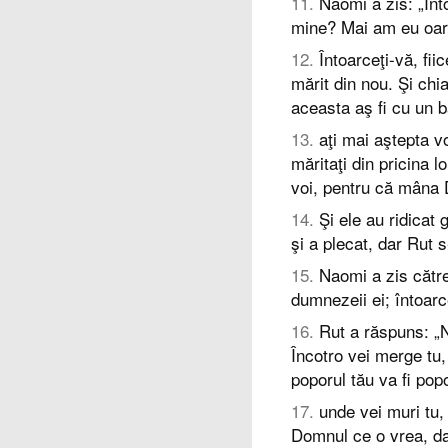
11
.
Naomi a zis: „Înto
mine? Mai am eu oare 
12
.
Întoarceţi-vă, fi
mărit din nou. Şi chi
aceasta aş fi cu un bă
13
.
aţi mai aştepta v
măritaţi din pricina 
voi, pentru că mâna 
14
.
Şi ele au ridicat
şi a plecat, dar Rut s
15
.
Naomi a zis către 
dumnezeii ei; întoarc
16
.
Rut a răspuns: „N
Încotro vei merge tu, 
poporul tău va fi po
17
.
unde vei muri tu, 
Domnul ce o vrea, da