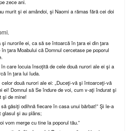
pe zece ani.
au murit şi ei amândoi, şi Naomi a rămas fără cei doi
.
omi.
 şi nurorile ei, ca să se întoarcă în ţara ei din ţara
e în ţara Moabului că Domnul cercetase pe poporul
e.
l în care locuia însoţită de cele două nurori ale ei şi a
că în ţara lui Iuda.
celor două nurori ale ei: „Duceţi-vă şi întoarceţi-vă
i ei! Domnul să Se îndure de voi, cum v-aţi îndurat şi
t şi de mine!
ă găsiţi odihnă fiecare în casa unui bărbat!” Şi le-a
t glasul şi au plâns;
 noi vom merge cu tine la poporul tău.”