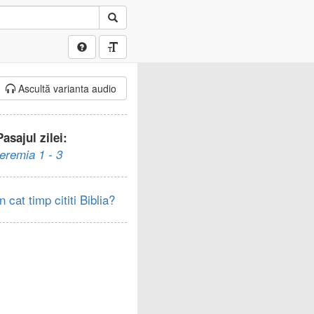
Ascultă varianta audio
Pasajul zilei:
Ieremia 1 - 3
In cat timp cititi Biblia?