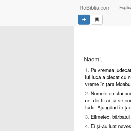
RoBiblia.com
Explica
Naomi.
1
.
Pe vremea judecăto
lui Iuda a plecat cu n
vreme în ţara Moabul
2
.
Numele omului acel
cei doi fii ai lui se 
Iuda. Ajungând în ţar
3
.
Elimelec, bărbatul 
4
.
Ei şi-au luat neve