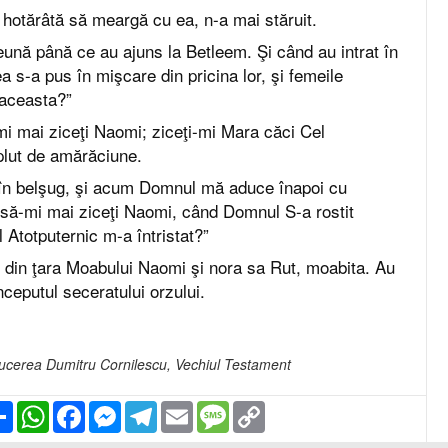
hotărâtă să meargă cu ea, n-a mai stăruit.
eună până ce au ajuns la Betleem. Şi când au intrat în
a s-a pus în mişcare din pricina lor, şi femeile
 aceasta?”
mi mai ziceţi Naomi; ziceţi-mi Mara căci Cel
plut de amărăciune.
în belşug, şi acum Domnul mă aduce înapoi cu
 să-mi mai ziceţi Naomi, când Domnul S-a rostit
 Atotputernic m-a întristat?”
s din ţara Moabului Naomi şi nora sa Rut, moabita. Au
nceputul seceratului orzului.
raducerea Dumitru Cornilescu, Vechiul Testament
Partajare
WhatsApp
Facebook
Messenger
Telegram
Email
Message
Copy
Link