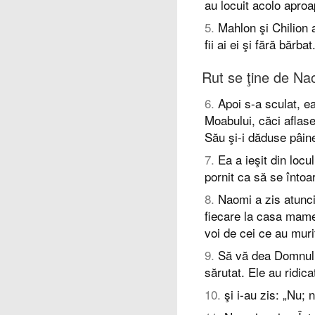
au locuit acolo aproa
5
.
Mahlon şi Chilion 
fii ai ei şi fără bărbat
Rut se ţine de Na
6
.
Apoi s-a sculat, ea
Moabului, căci aflas
Său şi-i dăduse pâin
7
.
Ea a ieşit din locu
pornit ca să se întoar
8
.
Naomi a zis atunci 
fiecare la casa mame
voi de cei ce au muri
9
.
Să vă dea Domnul s
sărutat. Ele au ridica
10
.
şi i-au zis: „Nu;