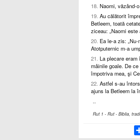
18
.
Naomi, văzând-o 
19
.
Au călătorit împr
Betleem, toată cetate
ziceau: „Naomi este
20
.
Ea le-a zis: „Nu-
Atotputernic m-a um
21
.
La plecare eram 
mâinile goale. De ce
împotriva mea, şi Cel
22
.
Astfel s-au întor
ajuns la Betleem la î
--
Rut 1 - Rut - Biblia, t