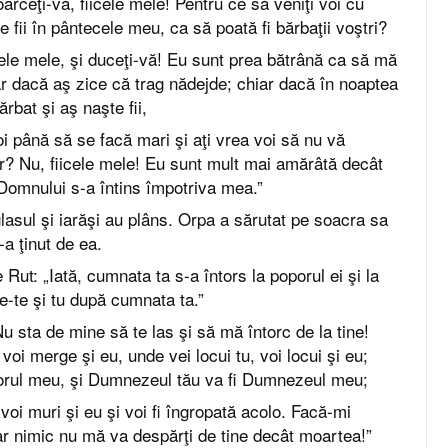
arceţi-vă, fiicele mele! Pentru ce să veniţi voi cu
fii în pântecele meu, ca să poată fi bărbaţii voştri?
icele mele, şi duceţi-vă! Eu sunt prea bătrână ca să mă
ar dacă aş zice că trag nădejde; chiar dacă în noaptea
rbat şi aş naşte fii,
oi până să se facă mari şi aţi vrea voi să nu vă
lor? Nu, fiicele mele! Eu sunt mult mai amărâtă decât
Domnului s-a întins împotriva mea.”
 glasul şi iarăşi au plâns. Orpa a sărutat pe soacra sa
-a ţinut de ea.
Rut: „Iată, cumnata ta s-a întors la poporul ei şi la
e-te şi tu după cumnata ta.”
u sta de mine să te las şi să mă întorc de la tine!
voi merge şi eu, unde vei locui tu, voi locui şi eu;
porul meu, şi Dumnezeul tău va fi Dumnezeul meu;
voi muri şi eu şi voi fi îngropată acolo. Facă-mi
r nimic nu mă va despărţi de tine decât moartea!”