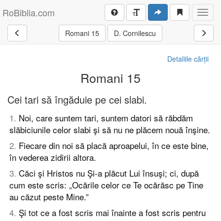
RoBiblia.com
Toggl
navig
Romani 15
D. Cornilescu
Detaliile cărții
Romani 15
Cei tari să îngăduie pe cei slabi.
1
.
Noi, care suntem tari, suntem datori să răbdăm
slăbiciunile celor slabi şi să nu ne plăcem nouă înşine.
2
.
Fiecare din noi să placă aproapelui, în ce este bine,
în vederea zidirii altora.
3
.
Căci şi Hristos nu Şi-a plăcut Lui însuşi; ci, după
cum este scris: „Ocările celor ce Te ocărăsc pe Tine
au căzut peste Mine.”
4
.
Şi tot ce a fost scris mai înainte a fost scris pentru