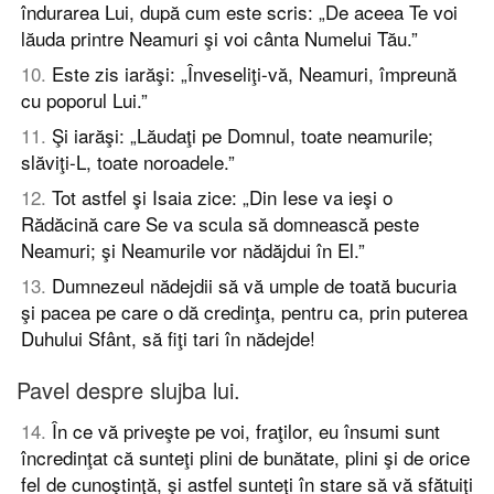
îndurarea Lui, după cum este scris: „De aceea Te voi
lăuda printre Neamuri şi voi cânta Numelui Tău.”
10
.
Este zis iarăşi: „Înveseliţi-vă, Neamuri, împreună
cu poporul Lui.”
11
.
Şi iarăşi: „Lăudaţi pe Domnul, toate neamurile;
slăviţi-L, toate noroadele.”
12
.
Tot astfel şi Isaia zice: „Din Iese va ieşi o
Rădăcină care Se va scula să domnească peste
Neamuri; şi Neamurile vor nădăjdui în El.”
13
.
Dumnezeul nădejdii să vă umple de toată bucuria
şi pacea pe care o dă credinţa, pentru ca, prin puterea
Duhului Sfânt, să fiţi tari în nădejde!
Pavel despre slujba lui.
14
.
În ce vă priveşte pe voi, fraţilor, eu însumi sunt
încredinţat că sunteţi plini de bunătate, plini şi de orice
fel de cunoştinţă, şi astfel sunteţi în stare să vă sfătuiţi