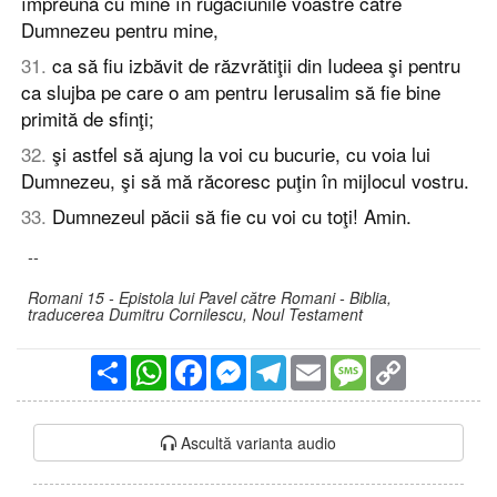
împreună cu mine în rugăciunile voastre către
Dumnezeu pentru mine,
31
.
ca să fiu izbăvit de răzvrătiţii din Iudeea şi pentru
ca slujba pe care o am pentru Ierusalim să fie bine
primită de sfinţi;
32
.
şi astfel să ajung la voi cu bucurie, cu voia lui
Dumnezeu, şi să mă răcoresc puţin în mijlocul vostru.
33
.
Dumnezeul păcii să fie cu voi cu toţi! Amin.
--
Romani 15 - Epistola lui Pavel către Romani - Biblia,
traducerea Dumitru Cornilescu, Noul Testament
Partajare
WhatsApp
Facebook
Messenger
Telegram
Email
Message
Copy
Link
Ascultă varianta audio