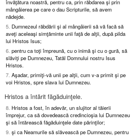
învăţătura noastră, pentru ca, prin răbdarea şi prin
mângâierea pe care o dau Scripturile, să avem
nădejde.
5
.
Dumnezeul răbdării şi al mângâierii să vă facă să
aveţi aceleaşi simţăminte unii faţă de alţii, după pilda
lui Hristos Isus;
6
.
pentru ca toţi împreună, cu o inimă şi cu o gură, să
slăviţi pe Dumnezeu, Tatăl Domnului nostru Isus
Hristos.
7
.
Aşadar, primiţi-vă unii pe alţii, cum v-a primit şi pe
voi Hristos, spre slava lui Dumnezeu.
Hristos a întărit făgăduinţele.
8
.
Hristos a fost, în adevăr, un slujitor al tăierii
împrejur, ca să dovedească credincioşia lui Dumnezeu
şi să întărească făgăduinţele date părinţilor;
9
.
şi ca Neamurile să slăvească pe Dumnezeu, pentru