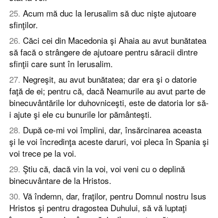
25
.
Acum mă duc la Ierusalim să duc nişte ajutoare
sfinţilor.
26
.
Căci cei din Macedonia şi Ahaia au avut bunătatea
să facă o strângere de ajutoare pentru săracii dintre
sfinţii care sunt în Ierusalim.
27
.
Negreşit, au avut bunătatea; dar era şi o datorie
faţă de ei; pentru că, dacă Neamurile au avut parte de
binecuvântările lor duhovniceşti, este de datoria lor să-
i ajute şi ele cu bunurile lor pământeşti.
28
.
După ce-mi voi împlini, dar, însărcinarea aceasta
şi le voi încredinţa aceste daruri, voi pleca în Spania şi
voi trece pe la voi.
29
.
Ştiu că, dacă vin la voi, voi veni cu o deplină
binecuvântare de la Hristos.
30
.
Vă îndemn, dar, fraţilor, pentru Domnul nostru Isus
Hristos şi pentru dragostea Duhului, să vă luptaţi