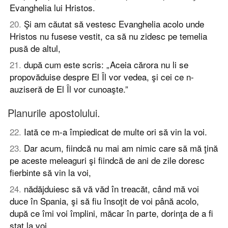
Evanghelia lui Hristos.
20
.
Şi am căutat să vestesc Evanghelia acolo unde
Hristos nu fusese vestit, ca să nu zidesc pe temelia
pusă de altul,
21
.
după cum este scris: „Aceia cărora nu li se
propovăduise despre El Îl vor vedea, şi cei ce n-
auziseră de El Îl vor cunoaşte.”
Planurile apostolului.
22
.
Iată ce m-a împiedicat de multe ori să vin la voi.
23
.
Dar acum, fiindcă nu mai am nimic care să mă ţină
pe aceste meleaguri şi fiindcă de ani de zile doresc
fierbinte să vin la voi,
24
.
nădăjduiesc să vă văd în treacăt, când mă voi
duce în Spania, şi să fiu însoţit de voi până acolo,
după ce îmi voi împlini, măcar în parte, dorinţa de a fi
stat la voi.