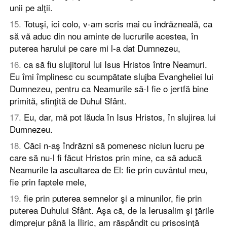
unii pe alţii.
15
.
Totuşi, ici colo, v-am scris mai cu îndrăzneală, ca
să vă aduc din nou aminte de lucrurile acestea, în
puterea harului pe care mi l-a dat Dumnezeu,
16
.
ca să fiu slujitorul lui Isus Hristos între Neamuri.
Eu îmi împlinesc cu scumpătate slujba Evangheliei lui
Dumnezeu, pentru ca Neamurile să-I fie o jertfă bine
primită, sfinţită de Duhul Sfânt.
17
.
Eu, dar, mă pot lăuda în Isus Hristos, în slujirea lui
Dumnezeu.
18
.
Căci n-aş îndrăzni să pomenesc niciun lucru pe
care să nu-l fi făcut Hristos prin mine, ca să aducă
Neamurile la ascultarea de El: fie prin cuvântul meu,
fie prin faptele mele,
19
.
fie prin puterea semnelor şi a minunilor, fie prin
puterea Duhului Sfânt. Aşa că, de la Ierusalim şi ţările
dimprejur până la Iliric, am răspândit cu prisosinţă