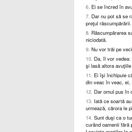
6
.
Ei se încred în avu
7
.
Dar nu pot să se r
preţul răscumpărării.
8
.
Răscumpărarea suf
niciodată.
9
.
Nu vor trăi pe vec
10
.
Da, îl vor vedea: 
şi lasă altora avuţiile 
11
.
Ei îşi închipuie c
din veac în veac, ei, 
12
.
Dar omul pus în c
13
.
Iată ce soartă au 
urmează, cărora le pl
14
.
Sunt duşi ca o tu
curând oamenii fără p
Locuinţa morţilor le 