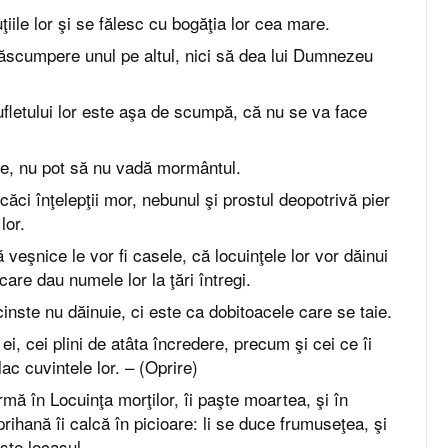
ţiile lor şi se fălesc cu bogăţia lor cea mare.
ăscumpere unul pe altul, nici să dea lui Dumnezeu
letului lor este aşa de scumpă, că nu se va face
ie, nu pot să nu vadă mormântul.
căci înţelepţii mor, nebunul şi prostul deopotrivă pier
lor.
ă veşnice le vor fi casele, că locuinţele lor vor dăinui
care dau numele lor la ţări întregi.
inste nu dăinuie, ci este ca dobitoacele care se taie.
ei, cei plini de atâta încredere, precum şi cei ce îi
ac cuvintele lor. – (Oprire)
rmă în Locuinţa morţilor, îi paşte moartea, şi în
rihană îi calcă în picioare: li se duce frumuseţea, şi
este locaşul.