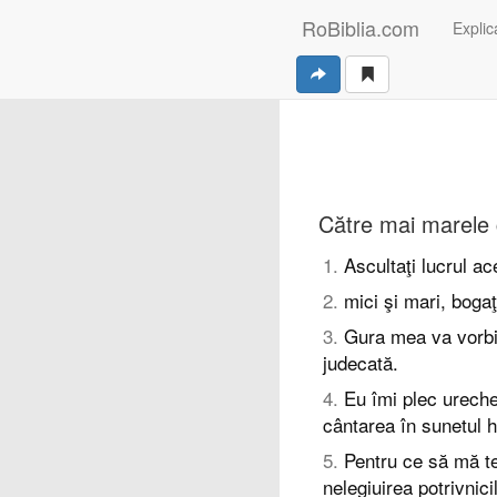
RoBiblia.com
Explica
Către mai marele c
1
.
Ascultaţi lucrul ace
2
.
mici şi mari, bogaţ
3
.
Gura mea va vorbi 
judecată.
4
.
Eu îmi plec urechea
cântarea în sunetul h
5
.
Pentru ce să mă te
nelegiuirea potrivnici