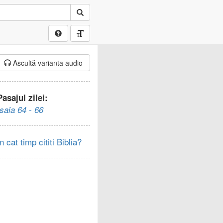
Ascultă varianta audio
Pasajul zilei:
Isaia 64 - 66
In cat timp cititi Biblia?