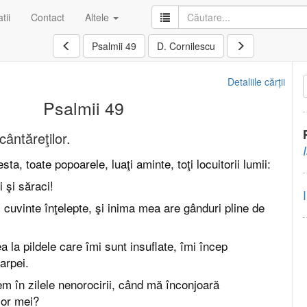
tii
Contact
Altele
Psalmii 49
D. Cornilescu
Detaliile cărții
Psalmii 49
ântăreţilor.
sta, toate popoarele, luaţi aminte, toţi locuitorii lumii:
i şi săraci!
cuvinte înţelepte, şi inima mea are gânduri pline de
 la pildele care îmi sunt insuflate, îmi încep
arpei.
m în zilele nenorocirii, când mă înconjoară
lor mei?