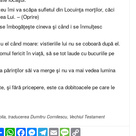
 îmi va scăpa sufletul din Locuinţa morţilor, căci
ea Lui. – (Oprire)
se îmbogăţeşte cineva şi când i se înmulţesc
cu el când moare: vistieriile lui nu se coboară după el.
mul fericit în viaţă, să se tot laude cu bucuriile pe
nţa părinţilor săi va merge şi nu va mai vedea lumina
e, şi fără pricepere, este ca dobitoacele pe care le
iblia, traducerea Dumitru Cornilescu, Vechiul Testament
Partajare
WhatsApp
Facebook
Messenger
Telegram
Email
Message
Copy
Link