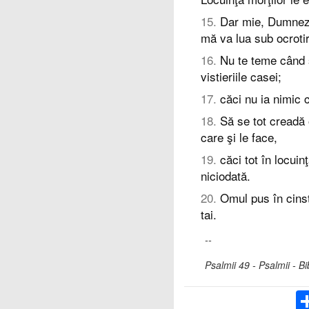
15
.
Dar mie, Dumnezeu
mă va lua sub ocrotir
16
.
Nu te teme când 
vistieriile casei;
17
.
căci nu ia nimic 
18
.
Să se tot creadă o
care şi le face,
19
.
căci tot în locui
niciodată.
20
.
Omul pus în cinst
tai.
--
Psalmii 49 - Psalmii - B