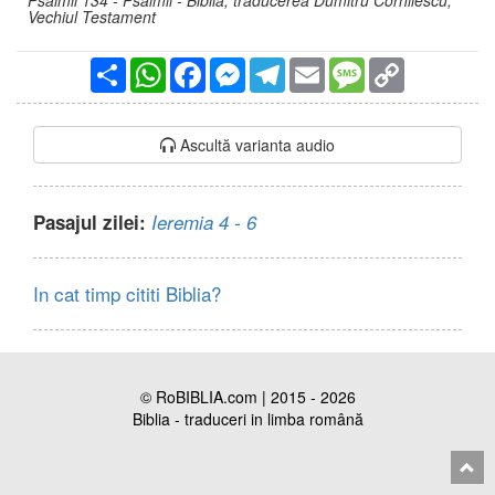
Psalmii 134 - Psalmii - Biblia, traducerea Dumitru Cornilescu,
Vechiul Testament
Partajare
WhatsApp
Facebook
Messenger
Telegram
Email
Message
Copy
Link
Ascultă varianta audio
Pasajul zilei:
Ieremia 4 - 6
In cat timp cititi Biblia?
© RoBIBLIA.com | 2015 - 2026
Biblia - traduceri in limba română