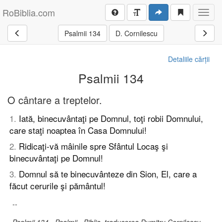
RoBiblia.com
Toggl
navig
Psalmii 134
D. Cornilescu
Detaliile cărții
Psalmii 134
O cântare a treptelor.
1
.
Iată, binecuvântaţi pe Domnul, toţi robii Domnului,
care staţi noaptea în Casa Domnului!
2
.
Ridicaţi-vă mâinile spre Sfântul Locaş şi
binecuvântaţi pe Domnul!
3
.
Domnul să te binecuvânteze din Sion, El, care a
făcut cerurile şi pământul!
--