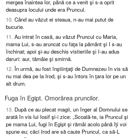
mergea înaintea lor, până ce a venit şi s-a oprit
deasupra locului unde era Pruncul.
10
.
Când au văzut ei steaua, n-au mai putut de
bucurie.
11
.
Au intrat în casă, au văzut Pruncul cu Maria,
mama Lui, s-au aruncat cu faţa la pământ şi I s-au
închinat; apoi şi-au deschis vistieriile şi I-au adus
daruri: aur, tămâie şi smirnă.
12
.
În urmă, au fost înştiinţaţi de Dumnezeu în vis să
nu mai dea pe la Irod, şi s-au întors în ţara lor pe un
alt drum.
Fuga în Egipt. Omorârea pruncilor.
13
.
După ce au plecat magii, un înger al Domnului se
arată în vis lui Iosif şi-i zice: „Scoală-te, ia Pruncul şi
pe mama Lui, fugi în Egipt şi rămâi acolo până îţi voi
spune eu; căci Irod are să caute Pruncul, ca să-L