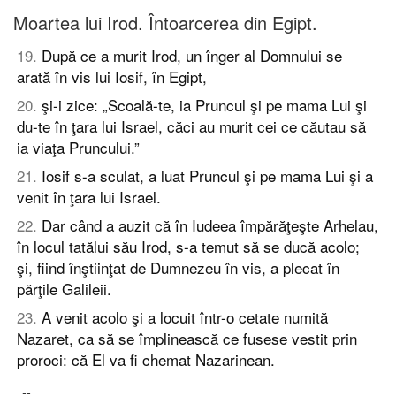
Moartea lui Irod. Întoarcerea din Egipt.
19
.
După ce a murit Irod, un înger al Domnului se
arată în vis lui Iosif, în Egipt,
20
.
şi-i zice: „Scoală-te, ia Pruncul şi pe mama Lui şi
du-te în ţara lui Israel, căci au murit cei ce căutau să
ia viaţa Pruncului.”
21
.
Iosif s-a sculat, a luat Pruncul şi pe mama Lui şi a
venit în ţara lui Israel.
22
.
Dar când a auzit că în Iudeea împărăţeşte Arhelau,
în locul tatălui său Irod, s-a temut să se ducă acolo;
şi, fiind înştiinţat de Dumnezeu în vis, a plecat în
părţile Galileii.
23
.
A venit acolo şi a locuit într-o cetate numită
Nazaret, ca să se împlinească ce fusese vestit prin
proroci: că El va fi chemat Nazarinean.
--