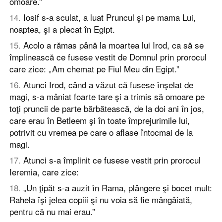
omoare.”
14
.
Iosif s-a sculat, a luat Pruncul şi pe mama Lui,
noaptea, şi a plecat în Egipt.
15
.
Acolo a rămas până la moartea lui Irod, ca să se
împlinească ce fusese vestit de Domnul prin prorocul
care zice: „Am chemat pe Fiul Meu din Egipt.”
16
.
Atunci Irod, când a văzut că fusese înşelat de
magi, s-a mâniat foarte tare şi a trimis să omoare pe
toţi pruncii de parte bărbătească, de la doi ani în jos,
care erau în Betleem şi în toate împrejurimile lui,
potrivit cu vremea pe care o aflase întocmai de la
magi.
17
.
Atunci s-a împlinit ce fusese vestit prin prorocul
Ieremia, care zice:
18
.
„Un ţipăt s-a auzit în Rama, plângere şi bocet mult:
Rahela îşi jelea copiii şi nu voia să fie mângâiată,
pentru că nu mai erau.”