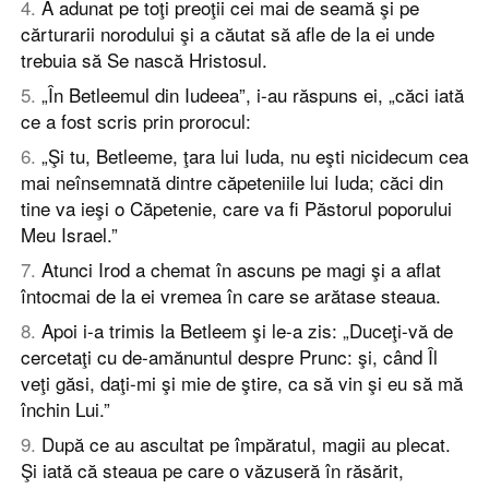
4
.
A adunat pe toţi preoţii cei mai de seamă şi pe
cărturarii norodului şi a căutat să afle de la ei unde
trebuia să Se nască Hristosul.
5
.
„În Betleemul din Iudeea”, i-au răspuns ei, „căci iată
ce a fost scris prin prorocul:
6
.
„Şi tu, Betleeme, ţara lui Iuda, nu eşti nicidecum cea
mai neînsemnată dintre căpeteniile lui Iuda; căci din
tine va ieşi o Căpetenie, care va fi Păstorul poporului
Meu Israel.”
7
.
Atunci Irod a chemat în ascuns pe magi şi a aflat
întocmai de la ei vremea în care se arătase steaua.
8
.
Apoi i-a trimis la Betleem şi le-a zis: „Duceţi-vă de
cercetaţi cu de-amănuntul despre Prunc: şi, când Îl
veţi găsi, daţi-mi şi mie de ştire, ca să vin şi eu să mă
închin Lui.”
9
.
După ce au ascultat pe împăratul, magii au plecat.
Şi iată că steaua pe care o văzuseră în răsărit,