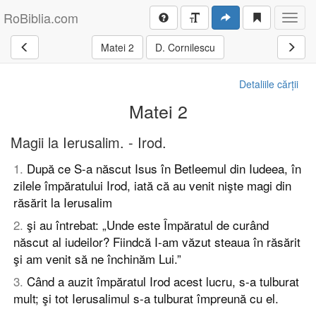
RoBiblia.com
Toggl
navig
Matei 2
D. Cornilescu
Detaliile cărții
Matei 2
Magii la Ierusalim. - Irod.
1
.
După ce S-a născut Isus în Betleemul din Iudeea, în
zilele împăratului Irod, iată că au venit nişte magi din
răsărit la Ierusalim
2
.
şi au întrebat: „Unde este Împăratul de curând
născut al iudeilor? Fiindcă I-am văzut steaua în răsărit
şi am venit să ne închinăm Lui.”
3
.
Când a auzit împăratul Irod acest lucru, s-a tulburat
mult; şi tot Ierusalimul s-a tulburat împreună cu el.