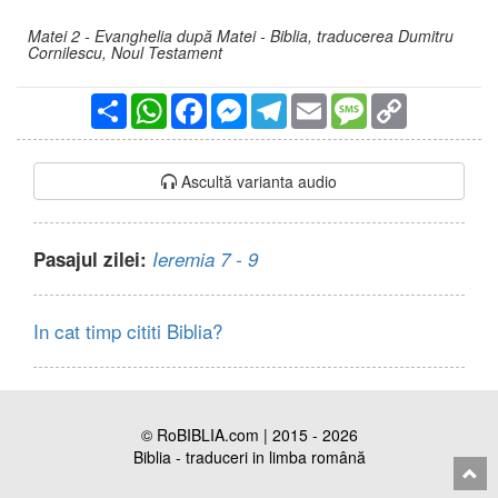
Matei 2 - Evanghelia după Matei - Biblia, traducerea Dumitru
Cornilescu, Noul Testament
Partajare
WhatsApp
Facebook
Messenger
Telegram
Email
Message
Copy
Link
Ascultă varianta audio
Pasajul zilei:
Ieremia 7 - 9
In cat timp cititi Biblia?
© RoBIBLIA.com | 2015 - 2026
Biblia - traduceri in limba română