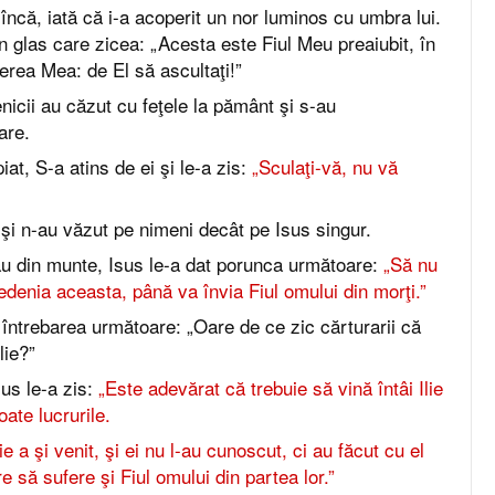
încă, iată că i-a acoperit un nor luminos cu umbra lui.
un glas care zicea: „Acesta este Fiul Meu preaiubit, în
erea Mea: de El să ascultaţi!”
nicii au căzut cu feţele la pământ şi s-au
are.
at, S-a atins de ei şi le-a zis:
„Sculaţi-vă, nu vă
, şi n-au văzut pe nimeni decât pe Isus singur.
u din munte, Isus le-a dat porunca următoare:
„Să nu
denia aceasta, până va învia Fiul omului din morţi.”
 întrebarea următoare: „Oare de ce zic cărturarii că
lie?”
us le-a zis:
„Este adevărat că trebuie să vină întâi Ilie
oate lucrurile.
e a şi venit, şi ei nu l-au cunoscut, ci au făcut cu el
e să sufere şi Fiul omului din partea lor.”