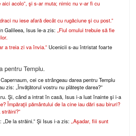
 aici acolo”, şi s-ar muta; nimic nu v-ar fi cu
draci nu iese afară decât cu rugăciune şi cu post.”
n Galileea, Isus le-a zis:
„Fiul omului trebuie să fie
lor.
r a treia zi va învia.”
Ucenicii s-au întristat foarte
ea pentru Templu.
 Capernaum, cei ce strângeau darea pentru Templu
-au zis: „Învăţătorul vostru nu plăteşte darea?”
ru. Şi, când a intrat în casă, Isus i-a luat înainte şi i-a
? Împăraţii pământului de la cine iau dări sau biruri?
a străini?”
 „De la străini.” Şi Isus i-a zis:
„Aşadar, fiii sunt