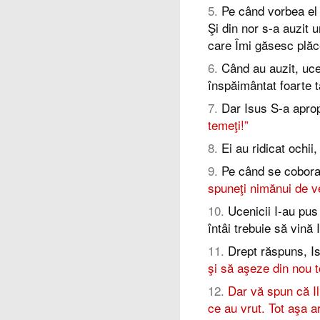
5
.
Pe când vorbea el 
Şi din nor s-a auzit 
care Îmi găsesc plăc
6
.
Când au auzit, uce
înspăimântat foarte t
7
.
Dar Isus S-a apropi
temeţi!”
8
.
Ei au ridicat ochii
9
.
Pe când se cobora
spuneţi nimănui de ve
10
.
Ucenicii I-au pus
întâi trebuie să vină I
11
.
Drept răspuns, Is
şi să aşeze din nou t
12
.
Dar vă spun că Ili
ce au vrut. Tot aşa ar