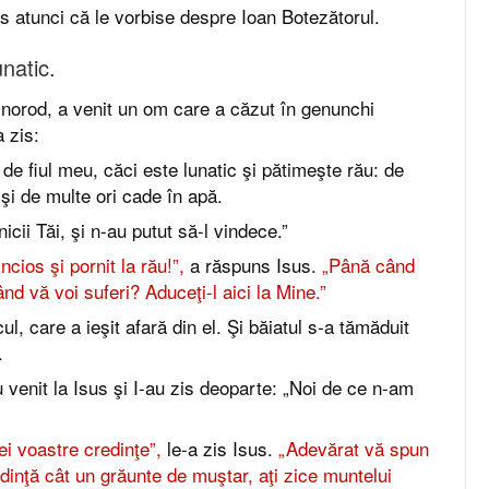
es atunci că le vorbise despre Ioan Botezătorul.
natic.
 norod, a venit un om care a căzut în genunchi
a zis:
de fiul meu, căci este lunatic şi pătimeşte rău: de
 şi de multe ori cade în apă.
cii Tăi, şi n-au putut să-l vindece.”
cios şi pornit la rău!”,
a răspuns Isus.
„Până când
nd vă voi suferi? Aduceţi-l aici la Mine.”
ul, care a ieşit afară din el. Şi băiatul s-a tămăduit
.
u venit la Isus şi I-au zis deoparte: „Noi de ce n-am
ei voastre credinţe”,
le-a zis Isus.
„Adevărat vă spun
dinţă cât un grăunte de muştar, aţi zice muntelui