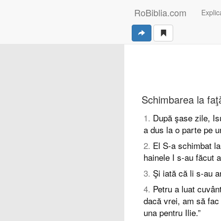
RoBiblia.com
Explica
Schimbarea la faţ
1
.
După şase zile, Isu
a dus la o parte pe u
2
.
El S-a schimbat la 
hainele I s-au făcut 
3
.
Şi iată că li s-au 
4
.
Petru a luat cuvânt
dacă vrei, am să fac 
una pentru Ilie.”