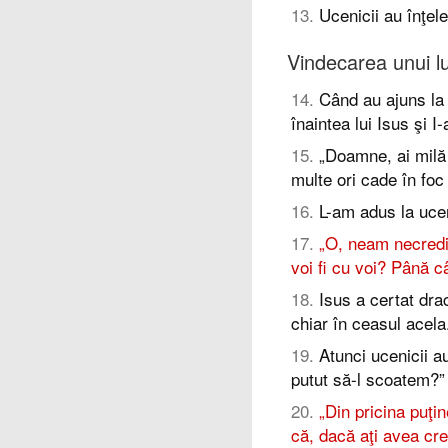
13
.
Ucenicii au înţel
Vindecarea unui lu
14
.
Când au ajuns la
înaintea lui Isus şi I-
15
.
„Doamne, ai milă 
multe ori cade în foc
16
.
L-am adus la uceni
17
.
„O, neam necredin
voi fi cu voi? Până câ
18
.
Isus a certat drac
chiar în ceasul acela
19
.
Atunci ucenicii a
putut să-l scoatem?”
20
.
„Din pricina puţin
că, dacă aţi avea cre