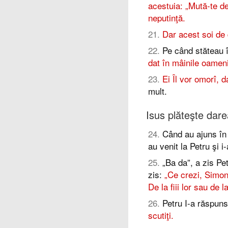
acestuia: „Mută-te de
neputinţă.
21
.
Dar acest soi de 
22
.
Pe când stăteau î
dat în mâinile oameni
23
.
Ei Îl vor omorî, da
mult.
Isus plăteşte dar
24
.
Când au ajuns în
au venit la Petru şi i
25
.
„Ba da”, a zis Pet
zis:
„Ce crezi, Simone
De la fiii lor sau de l
26
.
Petru I-a răspuns:
scutiţi.