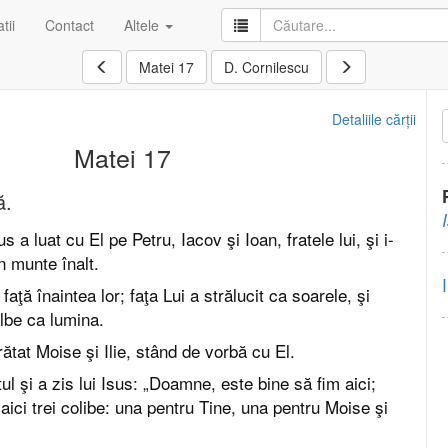
tii
Contact
Altele
Matei 17
D. Cornilescu
Detaliile cărții
Matei 17
ă.
s a luat cu El pe Petru, Iacov şi Ioan, fratele lui, şi i-
n munte înalt.
faţă înaintea lor; faţa Lui a strălucit ca soarele, şi
albe ca lumina.
arătat Moise şi Ilie, stând de vorbă cu El.
ul şi a zis lui Isus: „Doamne, este bine să fim aici;
aici trei colibe: una pentru Tine, una pentru Moise şi