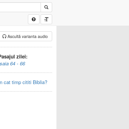
Ascultă varianta audio
Pasajul zilei:
Isaia 64 - 66
In cat timp cititi Biblia?