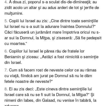
4
.
A doua zi, poporul s-a sculat dis-de-dimineaţă; au
zidit acolo un altar şi au adus arderi de tot şi jertfe de
mulţumire.
5
.
Copiii lui Israel au zis: „Cine dintre toate seminţiile
lui Israel nu s-a suit la adunare înaintea Domnului?”
Căci făcuseră un jurământ mare împotriva oricui nu s-
ar sui la Domnul, la Miţpa, şi ziseseră: „Să fie pedepsit
cu moartea.”
6
.
Copiilor lui Israel le părea rău de fratele lor
Beniamin şi ziceau: „Astăzi a fost nimicită o seminţie
din Israel.
7
.
Cum să facem rost de neveste celor ce au rămas
cu viaţă, fiindcă am jurat pe Domnul să nu le dăm
fetele noastre de neveste?”
8
.
Ei au zis deci: „Este cineva dintre seminţiile lui
Israel care să nu se fi suit la Domnul, la Miţpa?” Şi
nimeni din Iabes, din Galaad, nu venise în tabără, la
adunare.