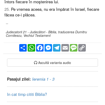
întors fiecare în moştenirea lui.
25
.
Pe vremea aceea, nu era împărat în Israel, fiecare
făcea ce-i plăcea.
--
Judecatorii 21 - Judecători - Biblia, traducerea Dumitru
Cornilescu, Vechiul Testament
Partajare
WhatsApp
Facebook
Messenger
Telegram
Email
Message
Copy
Link
Ascultă varianta audio
Pasajul zilei:
Ieremia 1 - 3
In cat timp cititi Biblia?