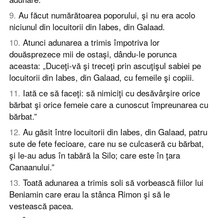
9
.
Au făcut numărătoarea poporului, şi nu era acolo
niciunul din locuitorii din Iabes, din Galaad.
10
.
Atunci adunarea a trimis împotriva lor
douăsprezece mii de ostaşi, dându-le porunca
aceasta: „Duceţi-vă şi treceţi prin ascuţişul sabiei pe
locuitorii din Iabes, din Galaad, cu femeile şi copiii.
11
.
Iată ce să faceţi: să nimiciţi cu desăvârşire orice
bărbat şi orice femeie care a cunoscut împreunarea cu
bărbat.”
12
.
Au găsit între locuitorii din Iabes, din Galaad, patru
sute de fete fecioare, care nu se culcaseră cu bărbat,
şi le-au adus în tabără la Silo; care este în ţara
Canaanului.”
13
.
Toată adunarea a trimis soli să vorbească fiilor lui
Beniamin care erau la stânca Rimon şi să le
vestească pacea.