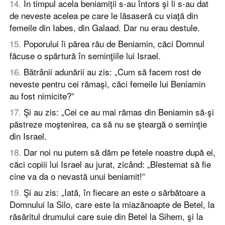
14
.
În timpul acela beniamiţii s-au întors şi li s-au dat
de neveste acelea pe care le lăsaseră cu viaţă din
femeile din Iabes, din Galaad. Dar nu erau destule.
15
.
Poporului îi părea rău de Beniamin, căci Domnul
făcuse o spărtură în seminţiile lui Israel.
16
.
Bătrânii adunării au zis: „Cum să facem rost de
neveste pentru cei rămaşi, căci femeile lui Beniamin
au fost nimicite?”
17
.
Şi au zis: „Cei ce au mai rămas din Beniamin să-şi
păstreze moştenirea, ca să nu se şteargă o seminţie
din Israel.
18
.
Dar noi nu putem să dăm pe fetele noastre după ei,
căci copiii lui Israel au jurat, zicând: „Blestemat să fie
cine va da o nevastă unui beniamit!”
19
.
Şi au zis: „Iată, în fiecare an este o sărbătoare a
Domnului la Silo, care este la miazănoapte de Betel, la
răsăritul drumului care suie din Betel la Sihem, şi la