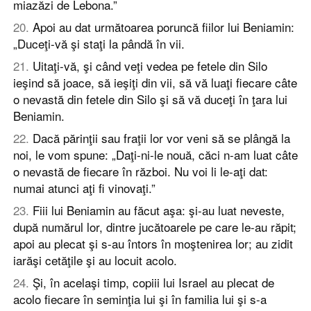
miazăzi de Lebona.”
20
.
Apoi au dat următoarea poruncă fiilor lui Beniamin:
„Duceţi-vă şi staţi la pândă în vii.
21
.
Uitaţi-vă, şi când veţi vedea pe fetele din Silo
ieşind să joace, să ieşiţi din vii, să vă luaţi fiecare câte
o nevastă din fetele din Silo şi să vă duceţi în ţara lui
Beniamin.
22
.
Dacă părinţii sau fraţii lor vor veni să se plângă la
noi, le vom spune: „Daţi-ni-le nouă, căci n-am luat câte
o nevastă de fiecare în război. Nu voi li le-aţi dat:
numai atunci aţi fi vinovaţi.”
23
.
Fiii lui Beniamin au făcut aşa: şi-au luat neveste,
după numărul lor, dintre jucătoarele pe care le-au răpit;
apoi au plecat şi s-au întors în moştenirea lor; au zidit
iarăşi cetăţile şi au locuit acolo.
24
.
Şi, în acelaşi timp, copiii lui Israel au plecat de
acolo fiecare în seminţia lui şi în familia lui şi s-a