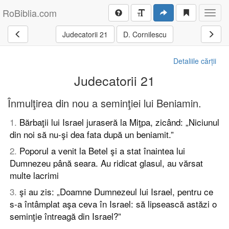
RoBiblia.com
Toggl
navig
Judecatorii 21
D. Cornilescu
Detaliile cărții
Judecatorii 21
Înmulţirea din nou a seminţiei lui Beniamin.
1
.
Bărbaţii lui Israel juraseră la Miţpa, zicând: „Niciunul
din noi să nu-şi dea fata după un beniamit.”
2
.
Poporul a venit la Betel şi a stat înaintea lui
Dumnezeu până seara. Au ridicat glasul, au vărsat
multe lacrimi
3
.
şi au zis: „Doamne Dumnezeul lui Israel, pentru ce
s-a întâmplat aşa ceva în Israel: să lipsească astăzi o
seminţie întreagă din Israel?”