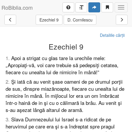
RoBiblia.com
Toggl
navig
Ezechiel 9
D. Cornilescu
Detaliile cărții
Ezechiel 9
1
.
Apoi a strigat cu glas tare la urechile mele:
„Apropiaţi-vă, voi care trebuie să pedepsiţi cetatea,
fiecare cu unealta lui de nimicire în mână!”
2
.
Şi iată că au venit şase oameni de pe drumul porţii
de sus, dinspre miazănoapte, fiecare cu unealta lui de
nimicire în mână. În mijlocul lor era un om îmbrăcat
într-o haină de in şi cu o călimară la brâu. Au venit şi
s-au aşezat lângă altarul de aramă.
3
.
Slava Dumnezeului lui Israel s-a ridicat de pe
heruvimul pe care era şi s-a îndreptat spre pragul