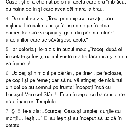
Casei; şi el a chemat pe omul acela care era îmbrăcat
cu haina de in şi care avea călimara la brâu.
4
.
Domnul i-a zis: „Treci prin mijlocul cetăţii, prin
mijlocul Ierusalimului, şi fă un semn pe fruntea
oamenilor care suspină şi gem din pricina tuturor
urâciunilor care se săvârşesc acolo.”
5
.
Iar celorlalţi le-a zis în auzul meu: „Treceţi după el
în cetate şi loviţi; ochiul vostru să fie fără milă şi să nu
vă înduraţi!
6
.
Ucideţi şi nimiciţi pe bătrâni, pe tineri, pe fecioare,
pe copii şi pe femei; dar să nu vă atingeţi de niciunul
din cei ce au semnul pe frunte! Începeţi însă cu
Locaşul Meu cel Sfânt!” Ei au început cu bătrânii care
erau înaintea Templului.
7
.
Şi El le-a zis: „Spurcaţi Casa şi umpleţi curţile cu
morţi!… Ieşiţi…” Ei au ieşit şi au început să ucidă în
cetate.