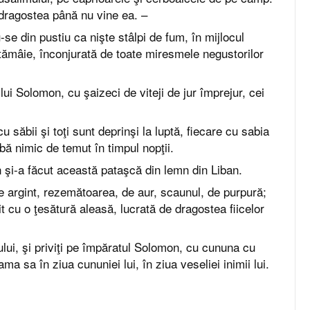
i dragostea până nu vine ea. –
se din pustiu ca nişte stâlpi de fum, în mijlocul
 tămâie, înconjurată de toate miresmele negustorilor
lui Solomon, cu şaizeci de viteji de jur împrejur, cei
cu săbii şi toţi sunt deprinşi la luptă, fiecare cu sabia
bă nimic de temut în timpul nopţii.
şi-a făcut această pataşcă din lemn din Liban.
 de argint, rezemătoarea, de aur, scaunul, de purpură;
it cu o ţesătură aleasă, lucrată de dragostea fiicelor
nului, şi priviţi pe împăratul Solomon, cu cununa cu
a sa în ziua cununiei lui, în ziua veseliei inimii lui.