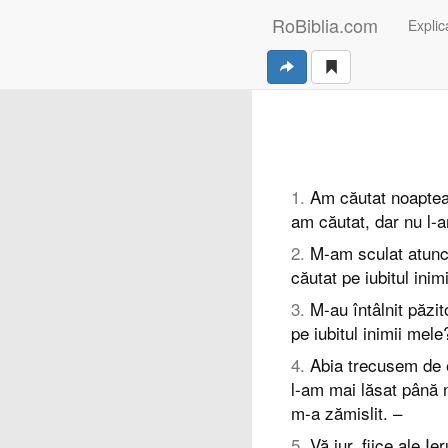
RoBiblia.com
Explica
1
.
Am căutat noaptea 
am căutat, dar nu l-
2
.
M-am sculat atunci 
căutat pe iubitul ini
3
.
M-au întâlnit păzit
pe iubitul inimii mele
4
.
Abia trecusem de e
l-am mai lăsat până 
m-a zămislit. –
5
.
Vă jur, fiice ale I