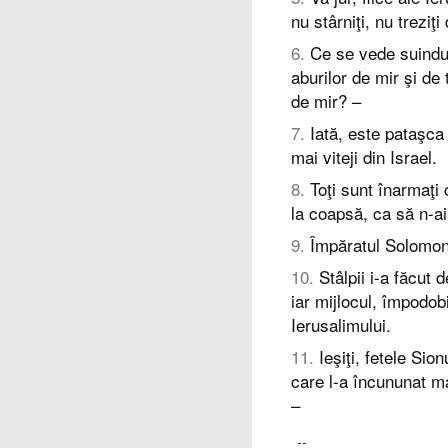
nu stârniţi, nu treziţ
6
.
Ce se vede suindu-
aburilor de mir şi de
de mir? –
7
.
Iată, este pataşca 
mai viteji din Israel.
8
.
Toţi sunt înarmaţi 
la coapsă, ca să n-ai
9
.
Împăratul Solomon 
10
.
Stâlpii i-a făcut
iar mijlocul, împodob
Ierusalimului.
11
.
Ieşiţi, fetele Sio
care l-a încununat mam
–
--