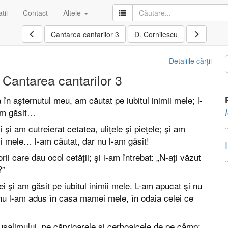
tii
Contact
Altele
Cantarea cantarilor 3
D. Cornilescu
Detaliile cărții
Cantarea cantarilor 3
în aşternutul meu, am căutat pe iubitul inimii mele; l-
am găsit…
şi am cutreierat cetatea, uliţele şi pieţele; şi am
mii mele… l-am căutat, dar nu l-am găsit!
orii care dau ocol cetăţii; şi i-am întrebat: „N-aţi văzut
?”
i şi am găsit pe iubitul inimii mele. L-am apucat şi nu
nu l-am adus în casa mamei mele, în odaia celei ce
erusalimului, pe căprioarele şi cerboaicele de pe câmp: