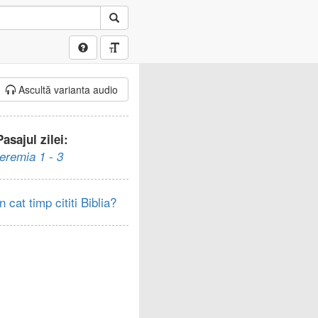
Ascultă varianta audio
Pasajul zilei:
Ieremia 1 - 3
In cat timp cititi Biblia?