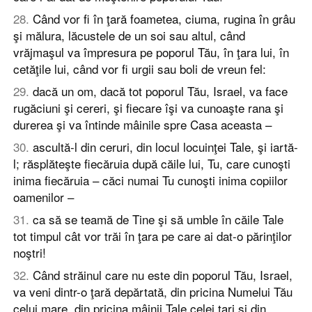
28
.
Când vor fi în ţară foametea, ciuma, rugina în grâu
şi mălura, lăcustele de un soi sau altul, când
vrăjmaşul va împresura pe poporul Tău, în ţara lui, în
cetăţile lui, când vor fi urgii sau boli de vreun fel:
29
.
dacă un om, dacă tot poporul Tău, Israel, va face
rugăciuni şi cereri, şi fiecare îşi va cunoaşte rana şi
durerea şi va întinde mâinile spre Casa aceasta –
30
.
ascultă-l din ceruri, din locul locuinţei Tale, şi iartă-
l; răsplăteşte fiecăruia după căile lui, Tu, care cunoşti
inima fiecăruia – căci numai Tu cunoşti inima copiilor
oamenilor –
31
.
ca să se teamă de Tine şi să umble în căile Tale
tot timpul cât vor trăi în ţara pe care ai dat-o părinţilor
noştri!
32
.
Când străinul care nu este din poporul Tău, Israel,
va veni dintr-o ţară depărtată, din pricina Numelui Tău
celui mare, din pricina mâinii Tale celei tari şi din