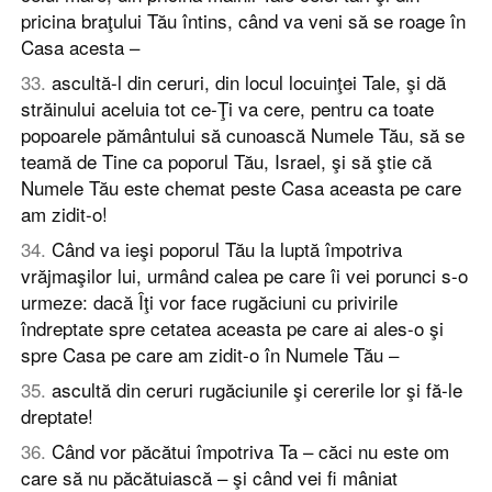
pricina braţului Tău întins, când va veni să se roage în
Casa acesta –
33
.
ascultă-l din ceruri, din locul locuinţei Tale, şi dă
străinului aceluia tot ce-Ţi va cere, pentru ca toate
popoarele pământului să cunoască Numele Tău, să se
teamă de Tine ca poporul Tău, Israel, şi să ştie că
Numele Tău este chemat peste Casa aceasta pe care
am zidit-o!
34
.
Când va ieşi poporul Tău la luptă împotriva
vrăjmaşilor lui, urmând calea pe care îi vei porunci s-o
urmeze: dacă Îţi vor face rugăciuni cu privirile
îndreptate spre cetatea aceasta pe care ai ales-o şi
spre Casa pe care am zidit-o în Numele Tău –
35
.
ascultă din ceruri rugăciunile şi cererile lor şi fă-le
dreptate!
36
.
Când vor păcătui împotriva Ta – căci nu este om
care să nu păcătuiască – şi când vei fi mâniat