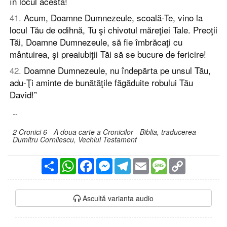
în locul acesta!
41
.
Acum, Doamne Dumnezeule, scoală-Te, vino la
locul Tău de odihnă, Tu şi chivotul măreţiei Tale. Preoţii
Tăi, Doamne Dumnezeule, să fie îmbrăcaţi cu
mântuirea, şi preaiubiţii Tăi să se bucure de fericire!
42
.
Doamne Dumnezeule, nu îndepărta pe unsul Tău,
adu-Ţi aminte de bunătăţile făgăduite robului Tău
David!”
--
2 Cronici 6 - A doua carte a Cronicilor - Biblia, traducerea
Dumitru Cornilescu, Vechiul Testament
Partajare
WhatsApp
Facebook
Messenger
Telegram
Email
Message
Copy
Link
Ascultă varianta audio