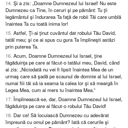
14
.
Şi a zis: „Doamne Dumnezeul lui Israel! Nu este
Dumnezeu ca Tine, în ceruri şi pe pământ: Tu ţii
legământul şi îndurarea Ta faţă de robii Tăi care umblă
înaintea Ta cu toată inima lor!
15
.
Astfel, Ţi-ai ţinut cuvântul dat robului Tău David,
tatăl meu; şi ce ai spus cu gura Ta împlineşti astăzi
prin puterea Ta.
16
.
Acum, Doamne Dumnezeul lui Israel, ţine
făgăduinţa pe care ai făcut-o tatălui meu, David, când
ai zis: „Niciodată nu vei fi lipsit înaintea Mea de un
urmaş care să şadă pe scaunul de domnie al lui Israel,
numai fiii tăi să ia seama la calea lor şi să meargă în
Legea Mea, cum ai mers tu înaintea Mea.”
17
.
Împlinească-se, dar, Doamne Dumnezeul lui Israel,
făgăduinţa pe care ai făcut-o robului Tău David!
18
.
Dar ce! Să locuiască Dumnezeu cu adevărat
împreună cu omul pe pământ? Iată că cerurile şi