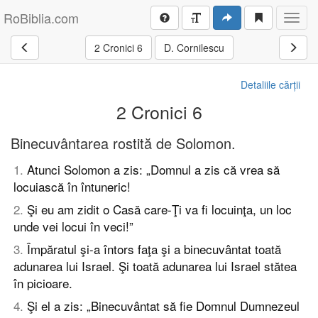
RoBiblia.com
Toggl
navig
2 Cronici 6
D. Cornilescu
Detaliile cărții
2 Cronici 6
Binecuvântarea rostită de Solomon.
1
.
Atunci Solomon a zis: „Domnul a zis că vrea să
locuiască în întuneric!
2
.
Şi eu am zidit o Casă care-Ţi va fi locuinţa, un loc
unde vei locui în veci!”
3
.
Împăratul şi-a întors faţa şi a binecuvântat toată
adunarea lui Israel. Şi toată adunarea lui Israel stătea
în picioare.
4
.
Şi el a zis: „Binecuvântat să fie Domnul Dumnezeul