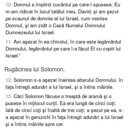
10
.
Domnul a împlinit cuvântul pe care-l spusese. Eu
m-am ridicat în locul tatălui meu, David, şi am şezut
pe scaunul de domnie al lui Israel, cum vestise
Domnul, şi am zidit o Casă Numelui Domnului
Dumnezeului lui Israel.
11
.
Am aşezat în ea chivotul, în care este legământul
Domnului, legământul pe care l-a făcut El cu copiii lui
Israel.”
Rugăcinea lui Solomon.
12
.
Solomon s-a aşezat înaintea altarului Domnului, în
faţa întregii adunări a lui Israel, şi a întins mâinile.
13
.
Căci Solomon făcuse o treaptă de aramă şi o
pusese în mijlocul curţii. Ea era lungă de cinci coţi,
lată de cinci coţi şi înaltă de trei coţi; a şezut pe ea, s-
a aşezat în genunchi în faţa întregii adunări a lui Israel
şi a întins mâinile spre cer.