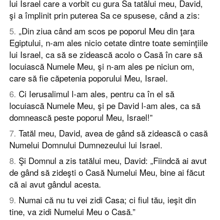
lui Israel care a vorbit cu gura Sa tatălui meu, David,
şi a împlinit prin puterea Sa ce spusese, când a zis:
5
.
„Din ziua când am scos pe poporul Meu din ţara
Egiptului, n-am ales nicio cetate dintre toate seminţiile
lui Israel, ca să se zidească acolo o Casă în care să
locuiască Numele Meu, şi n-am ales pe niciun om,
care să fie căpetenia poporului Meu, Israel.
6
.
Ci Ierusalimul l-am ales, pentru ca în el să
locuiască Numele Meu, şi pe David l-am ales, ca să
domnească peste poporul Meu, Israel!”
7
.
Tatăl meu, David, avea de gând să zidească o casă
Numelui Domnului Dumnezeului lui Israel.
8
.
Şi Domnul a zis tatălui meu, David: „Fiindcă ai avut
de gând să zideşti o Casă Numelui Meu, bine ai făcut
că ai avut gândul acesta.
9
.
Numai că nu tu vei zidi Casa; ci fiul tău, ieşit din
tine, va zidi Numelui Meu o Casă.”