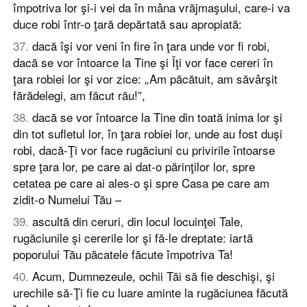
împotriva lor şi-i vei da în mâna vrăjmaşului, care-i va
duce robi într-o ţară depărtată sau apropiată:
37
.
dacă îşi vor veni în fire în ţara unde vor fi robi,
dacă se vor întoarce la Tine şi Îţi vor face cereri în
ţara robiei lor şi vor zice: „Am păcătuit, am săvârşit
fărădelegi, am făcut rău!”,
38
.
dacă se vor întoarce la Tine din toată inima lor şi
din tot sufletul lor, în ţara robiei lor, unde au fost duşi
robi, dacă-Ţi vor face rugăciuni cu privirile întoarse
spre ţara lor, pe care ai dat-o părinţilor lor, spre
cetatea pe care ai ales-o şi spre Casa pe care am
zidit-o Numelui Tău –
39
.
ascultă din ceruri, din locul locuinţei Tale,
rugăciunile şi cererile lor şi fă-le dreptate: iartă
poporului Tău păcatele făcute împotriva Ta!
40
.
Acum, Dumnezeule, ochii Tăi să fie deschişi, şi
urechile să-Ţi fie cu luare aminte la rugăciunea făcută