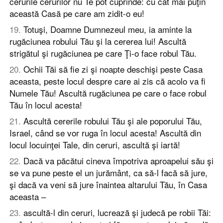
cerurile cerurilor nu Te pot cuprinde: cu cât mai puţin
această Casă pe care am zidit-o eu!
19
.
Totuşi, Doamne Dumnezeul meu, ia aminte la
rugăciunea robului Tău şi la cererea lui! Ascultă
strigătul şi rugăciunea pe care Ţi-o face robul Tău.
20
.
Ochii Tăi să fie zi şi noapte deschişi peste Casa
aceasta, peste locul despre care ai zis că acolo va fi
Numele Tău! Ascultă rugăciunea pe care o face robul
Tău în locul acesta!
21
.
Ascultă cererile robului Tău şi ale poporului Tău,
Israel, când se vor ruga în locul acesta! Ascultă din
locul locuinţei Tale, din ceruri, ascultă şi iartă!
22
.
Dacă va păcătui cineva împotriva aproapelui său şi
se va pune peste el un jurământ, ca să-l facă să jure,
şi dacă va veni să jure înaintea altarului Tău, în Casa
aceasta –
23
.
ascultă-l din ceruri, lucrează şi judecă pe robii Tăi: