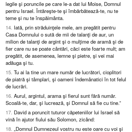
legile şi poruncile pe care le-a dat lui Moise, Domnul
pentru Israel. Întăreşte-te şi îmbărbătează-te, nu te
teme şi nu te înspăimânta.
14
.
Iată, prin străduinţele mele, am pregătit pentru
Casa Domnului o sută de mii de talanţi de aur, un
milion de talanţi de argint şi o mulţime de aramă şi de
fier care nu se poate cântări, căci este foarte mult; am
pregătit, de asemenea, lemne şi pietre, şi vei mai
adăuga şi tu.
15
.
Tu ai la tine un mare număr de lucrători, cioplitori
de piatră şi tâmplari, şi oameni îndemânatici în tot felul
de lucrări.
16
.
Aurul, argintul, arama şi fierul sunt fără număr.
Scoală-te, dar, şi lucrează, şi Domnul să fie cu tine.”
17
.
David a poruncit tuturor căpeteniilor lui Israel să
vină în ajutor fiului său Solomon, zicând:
18
.
„Domnul Dumnezeul vostru nu este oare cu voi şi