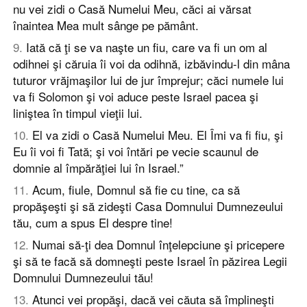
nu vei zidi o Casă Numelui Meu, căci ai vărsat
înaintea Mea mult sânge pe pământ.
9
.
Iată că ţi se va naşte un fiu, care va fi un om al
odihnei şi căruia îi voi da odihnă, izbăvindu-l din mâna
tuturor vrăjmaşilor lui de jur împrejur; căci numele lui
va fi Solomon şi voi aduce peste Israel pacea şi
liniştea în timpul vieţii lui.
10
.
El va zidi o Casă Numelui Meu. El Îmi va fi fiu, şi
Eu îi voi fi Tată; şi voi întări pe vecie scaunul de
domnie al împărăţiei lui în Israel.”
11
.
Acum, fiule, Domnul să fie cu tine, ca să
propăşeşti şi să zideşti Casa Domnului Dumnezeului
tău, cum a spus El despre tine!
12
.
Numai să-ţi dea Domnul înţelepciune şi pricepere
şi să te facă să domneşti peste Israel în păzirea Legii
Domnului Dumnezeului tău!
13
.
Atunci vei propăşi, dacă vei căuta să împlineşti