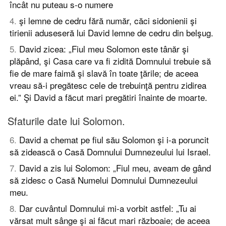
încât nu puteau s-o numere
4
.
şi lemne de cedru fără număr, căci sidonienii şi
tirienii aduseseră lui David lemne de cedru din belşug.
5
.
David zicea: „Fiul meu Solomon este tânăr şi
plăpând, şi Casa care va fi zidită Domnului trebuie să
fie de mare faimă şi slavă în toate ţările; de aceea
vreau să-i pregătesc cele de trebuinţă pentru zidirea
ei.” Şi David a făcut mari pregătiri înainte de moarte.
Sfaturile date lui Solomon.
6
.
David a chemat pe fiul său Solomon şi i-a poruncit
să zidească o Casă Domnului Dumnezeului lui Israel.
7
.
David a zis lui Solomon: „Fiul meu, aveam de gând
să zidesc o Casă Numelui Domnului Dumnezeului
meu.
8
.
Dar cuvântul Domnului mi-a vorbit astfel: „Tu ai
vărsat mult sânge şi ai făcut mari războaie; de aceea