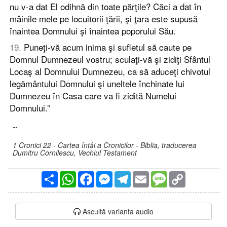
nu v-a dat El odihnă din toate părţile? Căci a dat în
mâinile mele pe locuitorii ţării, şi ţara este supusă
înaintea Domnului şi înaintea poporului Său.
19
.
Puneţi-vă acum inima şi sufletul să caute pe
Domnul Dumnezeul vostru; sculaţi-vă şi zidiţi Sfântul
Locaş al Domnului Dumnezeu, ca să aduceţi chivotul
legământului Domnului şi uneltele închinate lui
Dumnezeu în Casa care va fi zidită Numelui
Domnului.”
--
1 Cronici 22 - Cartea întâi a Cronicilor - Biblia, traducerea
Dumitru Cornilescu, Vechiul Testament
Partajare
WhatsApp
Facebook
Messenger
Telegram
Email
Message
Copy
Link
Ascultă varianta audio