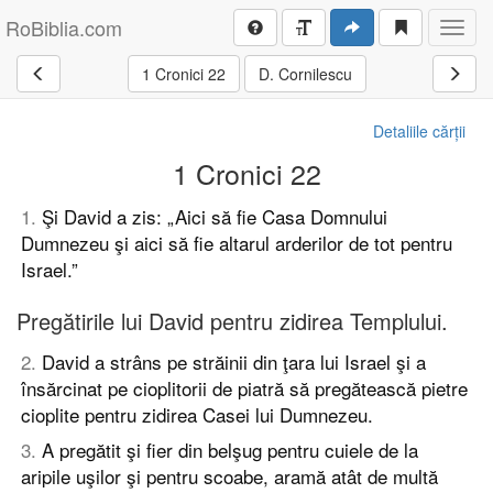
RoBiblia.com
Toggl
navig
1 Cronici 22
D. Cornilescu
Detaliile cărții
1 Cronici 22
1
.
Şi David a zis: „Aici să fie Casa Domnului
Dumnezeu şi aici să fie altarul arderilor de tot pentru
Israel.”
Pregătirile lui David pentru zidirea Templului.
2
.
David a strâns pe străinii din ţara lui Israel şi a
însărcinat pe cioplitorii de piatră să pregătească pietre
cioplite pentru zidirea Casei lui Dumnezeu.
3
.
A pregătit şi fier din belşug pentru cuiele de la
aripile uşilor şi pentru scoabe, aramă atât de multă