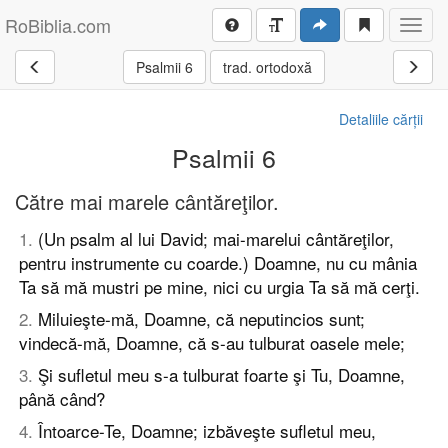
RoBiblia.com
Toggl
navig
Psalmii 6
trad. ortodoxă
Detaliile cărții
Psalmii 6
Către mai marele cântăreţilor.
1
.
(Un psalm al lui David; mai-marelui cântăreţilor,
pentru instrumente cu coarde.) Doamne, nu cu mânia
Ta să mă mustri pe mine, nici cu urgia Ta să mă cerţi.
2
.
Miluieşte-mă, Doamne, că neputincios sunt;
vindecă-mă, Doamne, că s-au tulburat oasele mele;
3
.
Şi sufletul meu s-a tulburat foarte şi Tu, Doamne,
până când?
4
.
Întoarce-Te, Doamne; izbăveşte sufletul meu,