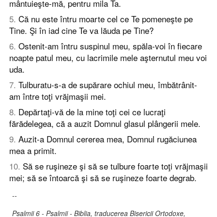
mântuieşte-mă, pentru mila Ta.
5
.
Că nu este întru moarte cel ce Te pomeneşte pe
Tine. Şi în iad cine Te va lăuda pe Tine?
6
.
Ostenit-am întru suspinul meu, spăla-voi în fiecare
noapte patul meu, cu lacrimile mele aşternutul meu voi
uda.
7
.
Tulburatu-s-a de supărare ochiul meu, îmbătrânit-
am între toţi vrăjmaşii mei.
8
.
Depărtaţi-vă de la mine toţi cei ce lucraţi
fărădelegea, că a auzit Domnul glasul plângerii mele.
9
.
Auzit-a Domnul cererea mea, Domnul rugăciunea
mea a primit.
10
.
Să se ruşineze şi să se tulbure foarte toţi vrăjmaşii
mei; să se întoarcă şi să se ruşineze foarte degrab.
--
Psalmii 6 - Psalmii - Biblia, traducerea Bisericii Ortodoxe,