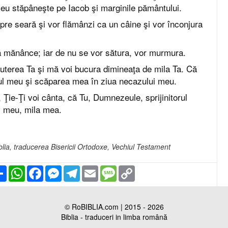
u stăpâneşte pe Iacob şi marginile pământului.
pre seară şi vor flămânzi ca un câine şi vor înconjura
să mănânce; iar de nu se vor sătura, vor murmura.
puterea Ta şi mă voi bucura dimineaţa de mila Ta. Că
orul meu şi scăparea mea în ziua necazului meu.
, Ţie-Ţi voi cânta, că Tu, Dumnezeule, sprijinitorul
 meu, mila mea.
iblia, traducerea Bisericii Ortodoxe, Vechiul Testament
Partajare
WhatsApp
Facebook
Messenger
Telegram
Email
Message
Copy
Link
© RoBIBLIA.com | 2015 - 2026
Biblia - traduceri in limba română