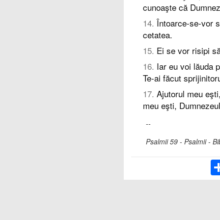
cunoaşte că Dumneze
14
.
Întoarce-se-vor s
cetatea.
15
.
Ei se vor risipi 
16
.
Iar eu voi lăuda 
Te-ai făcut sprijinit
17
.
Ajutorul meu eşti
meu eşti, Dumnezeul
--
Psalmii 59 - Psalmii - B