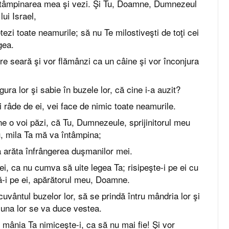
întâmpinarea mea şi vezi. Şi Tu, Doamne, Dumnezeul
ui Israel,
ezi toate neamurile; să nu Te milostiveşti de toţi cei
gea.
re seară şi vor flămânzi ca un câine şi vor înconjura
 gura lor şi sabie în buzele lor, că cine i-a auzit?
 râde de ei, vei face de nimic toate neamurile.
e o voi păzi, că Tu, Dumnezeule, sprijinitorul meu
, mila Ta mă va întâmpina;
arăta înfrângerea duşmanilor mei.
ei, ca nu cumva să uite legea Ta; risipeşte-i pe ei cu
ă-i pe ei, apărătorul meu, Doamne.
 cuvântul buzelor lor, să se prindă întru mândria lor şi
iuna lor se va duce vestea.
u mânia Ta nimiceşte-i, ca să nu mai fie! Şi vor