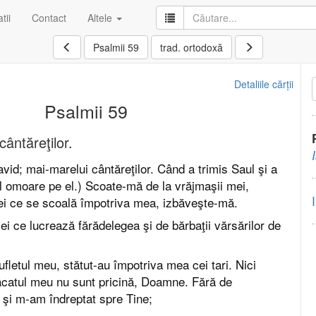
tii
Contact
Altele
Psalmii 59
trad. ortodoxă
Detaliile cărții
Psalmii 59
ântăreţilor.
avid; mai-marelui cântăreţilor. Când a trimis Saul şi a
-l omoare pe el.) Scoate-mă de la vrăjmaşii mei,
i ce se scoală împotriva mea, izbăveşte-mă.
i ce lucrează fărădelegea şi de bărbaţii vărsărilor de
fletul meu, stătut-au împotriva mea cei tari. Nici
păcatul meu nu sunt pricină, Doamne. Fără de
 şi m-am îndreptat spre Tine;