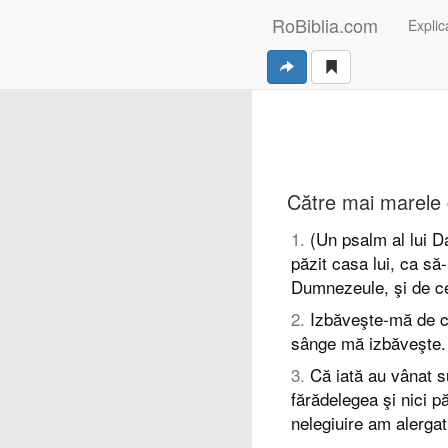
RoBiblia.com
Explica
Către mai marele c
1
.
(Un psalm al lui D
păzit casa lui, ca să
Dumnezeule, şi de ce
2
.
Izbăveşte-mă de ce
sânge mă izbăveşte.
3
.
Că iată au vânat su
fărădelegea şi nici 
nelegiuire am alergat