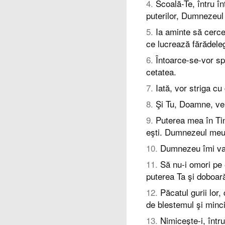
4
.
Scoală-Te, întru 
puterilor, Dumnezeul l
5
.
Ia aminte să cercet
ce lucrează fărădele
6
.
Întoarce-se-vor sp
cetatea.
7
.
Iată, vor striga cu
8
.
Şi Tu, Doamne, vei
9
.
Puterea mea în Tin
eşti. Dumnezeul meu
10
.
Dumnezeu îmi va 
11
.
Să nu-i omori pe 
puterea Ta şi doboar
12
.
Păcatul gurii lor,
de blestemul şi minc
13
.
Nimiceşte-i, într