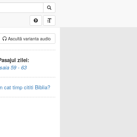
Ascultă varianta audio
Pasajul zilei:
Isaia 59 - 63
In cat timp cititi Biblia?